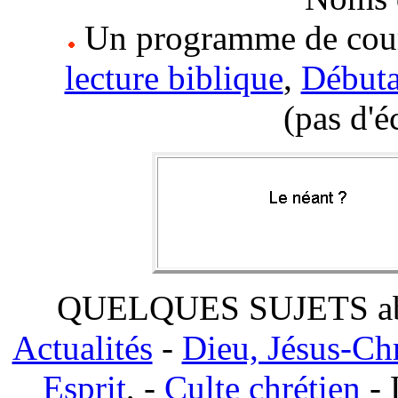
Un programme de cour
lecture biblique
,
Débuta
(pas d'
QUELQUES SUJETS abo
Actualités
-
Dieu, Jésus-Chr
Esprit
, -
Culte chrétien
- 