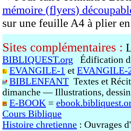
mémoire (flyers) découpabl
sur une feuille A4 à plier 
Sites complémentaires :
L
BIBLIQUEST.org
Édification de
EVANGILE-1
et
EVANGILE-
BIBLENFANT
Textes et Récit
dimanche — Illustrations, dessin
E-BOOK
=
ebook.bibliquest.o
Cours Biblique
Histoire chretienne
: Ouvrages d'