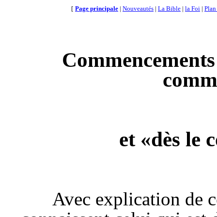
[
Page principale
|
Nouveautés
|
La Bible
|
la Foi
|
Plan
Commencements :
comm
et «dès l
Avec explication de c