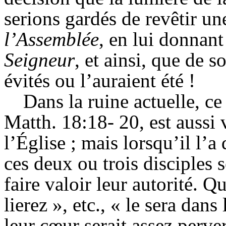
serions gardés de revêtir un
l’
Assemblée
,
en lui donnan
Seigneur
,
et ainsi, que de s
évités ou l’auraient été !
Dans la ruine actuelle, ce 
Matth
. 18:18- 20, est aussi
l’
Église
; mais lorsqu’il l’a
ces deux ou trois disciples 
faire valoir leur autorité. Qu
lierez »,
etc
., « le sera dans
leur cœur serait assez perver