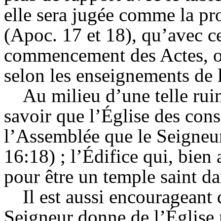
elle sera jugée comme la pr
(
Apoc
.
17
et 18), qu’avec ce
commencement des Actes, ou
selon les enseignements de 
Au milieu d’une telle ru
savoir que l’
Église
des conse
l’
Assemblée
que le Seigneur
1
6:1
8) ; l’
Édifice
qui, bien a
pour être un temple saint da
Il est aussi encourageant 
Seigneur donne de l’
Église