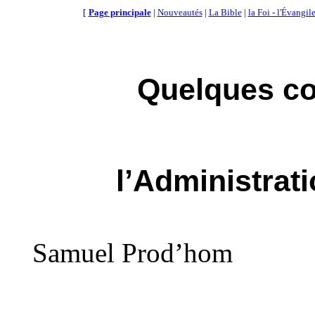
[
Page principale
|
Nouveautés
|
La Bible
|
la Foi - l'Évangil
Quelques co
l’
Administrati
Samuel
Prod’hom