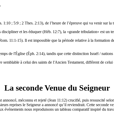
.
. 1:10 ; 5:9 ; 2 Thes. 2:13), de l’heure de l’épreuve qui va venir sur la 
es discipliner et les éduquer (Héb. 12:7), la «grande tribulation» est un 
 (Rom. 11:1-15). Il est impossible que la période relative à la formation 
 temps de l'Église (Éph. 2:14), tandis que cette distinction Israël / nati
re semblable à celui des saints de l'Ancien Testament, différent de celui
La seconde Venue du Seigneur
t annoncé, méconnu et rejeté (Jean 11:12) crucifié, puis ressuscité selo
eurs reprises le Seigneur a annoncé qu’il reviendrait. Cette seconde ven
deux événements nous reproduisons un tableau comparatif inspiré du trav