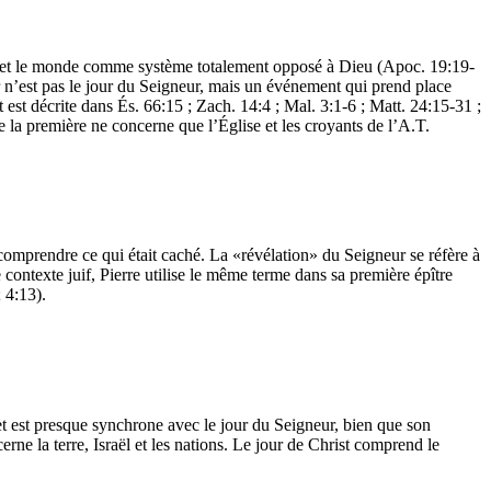
hète et le monde comme système totalement opposé à Dieu (Apoc. 19:19-
 n’est pas le jour du Seigneur, mais un événement qui prend place
 est décrite dans És. 66:15 ; Zach. 14:4 ; Mal. 3:1-6 ; Matt. 24:15-31 ;
ue la première ne concerne que l’Église et les croyants de l’A.T.
e comprendre ce qui était caché. La «révélation» du Seigneur se réfère à
 contexte juif, Pierre utilise le même terme dans sa première épître
 4:13).
 et est presque synchrone avec le jour du Seigneur, bien que son
erne la terre, Israël et les nations. Le jour de Christ comprend le