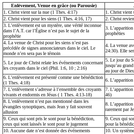
Enlèvement, Venue en grâce (ou Parousie)
1. Christ vient sur la nue (1 Thes. 4:17)
1. Christ vient 
2. Christ vient pour les siens (1 Thes. 4:16, 17)
2. Christ revie
3. L’enlèvement est un mystère, une vérité inconnue
3. L’apparition
dans l’A.T. car l’Église n’est pas le sujet de la
prophéties
prophétie
4. La venue de Christ pour les siens n’est pas
4. La venue ave
précédée de signes annonciateurs dans le ciel. Le
24:30). Elle se
monde n’en sera pas le témoin
5. Le jour du S
5. Le jour de Christ relate les événements concernant
jusqu’au grand 
les croyants dans le ciel (Phil. 1:6, 10 ; 2:16)
au jour de Dieu
6. L’enlèvement est présenté comme une bénédiction
6. L’apparitio
(1 Thes. 4:18)
7. L’enlèvement s’adresse à l’ensemble des croyants
7. L’apparition
vivants et endormis en Jésus ( 1 Thes. 4:13-18)
46)
8. L’enlèvement n’est pas mentionné dans les
8. L’apparitio
évangiles synoptiques, mais Jean y fait souvent
rarement par J
allusion
9. Ceux qui sont pris le sont pour la bénédiction,
9. Ceux qui son
ceux qui sont laissés le sont pour le jugement
pour la bénédic
10. Aucune date n’est donnée des événements
10. Un système 