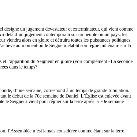
nel désigne un jugement dévastateur et exterminateur, qui vient comme
). Au-delà d’un jugement contemporain sur un peuple ou un pays, les
r viendra alors en gloire et détruira toutes les puissances politiques
s’achève au moment où le Seigneur établit son règne millénaire sur la
s et l’apparition du Seigneur en gloire (voir complément «La seconde
rées dans le temps?
econde, d’une semaine, correspond à un temps de grande tribulation.
avant le début de la 70e semaine de Daniel. L’Église est enlevée avant
te le Seigneur vient pour régner sur la terre après la 70e semaine
ation, l’Assemblée n’est jamais considérée comme étant sur la terre.