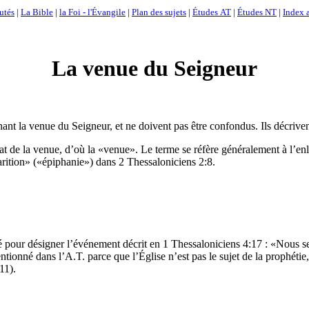
utés
|
La Bible
|
la Foi - l'Évangile
|
Plan des sujets
|
Études AT
|
Études NT
|
Index a
La venue du Seigneur
ernant la venue du Seigneur, et ne doivent pas être confondus. Ils décri
t de la venue, d’où la «venue». Le terme se réfère généralement à l’enl
rition» («épiphanie») dans 2 Thessaloniciens 2:8.
é pour désigner l’événement décrit en 1 Thessaloniciens 4:17 : «Nous s
ntionné dans l’A.T. parce que l’Église n’est pas le sujet de la prophétie
11).