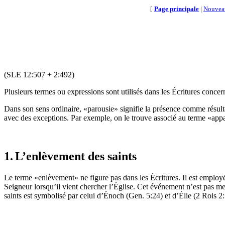
[
Page principale
|
Nouvea
(SLE 12:507 + 2:492)
Plusieurs termes ou expressions sont utilisés dans les Écritures conc
Dans son sens ordinaire, «parousie» signifie la présence comme résulta
avec des exceptions. Par exemple, on le trouve associé au terme «appa
1.
L’enlèvement des saints
Le terme «enlèvement» ne figure pas dans les Écritures. Il est employ
Seigneur lorsqu’il vient chercher l’Église. Cet événement n’est pas me
saints est symbolisé par celui d’Énoch (Gen. 5:24) et d’Élie (2 Rois 2: