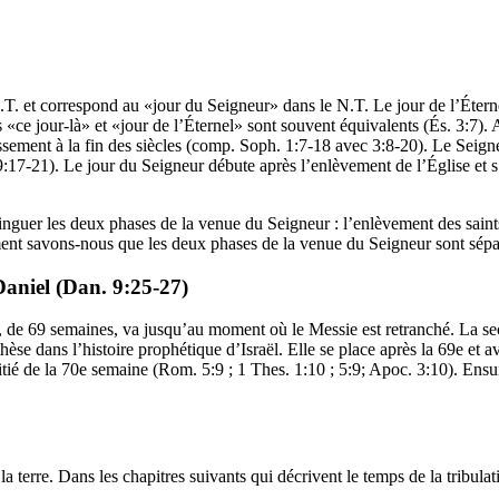
.T. et correspond au «jour du Seigneur» dans le N.T. Le jour de l’Éter
s «ce jour-là» et «jour de l’Éternel» sont souvent équivalents (És. 3:7
sement à la fin des siècles (comp. Soph. 1:7-18 avec 3:8-20). Le Seigneu
 19:17-21). Le jour du Seigneur débute après l’enlèvement de l’Église et 
inguer les deux phases de la venue du Seigneur : l’enlèvement des saint
ment savons-nous que les deux phases de la venue du Seigneur sont sépa
 Daniel (Dan. 9:25-27)
e, de 69 semaines, va jusqu’au moment où le Messie est retranché. La s
hèse dans l’histoire prophétique d’Israël. Elle se place après la 69e et 
itié de la 70e semaine (Rom. 5:9 ; 1 Thes. 1:10 ; 5:9; Apoc. 3:10). Ensui
la terre. Dans les chapitres suivants qui décrivent le temps de la tribul