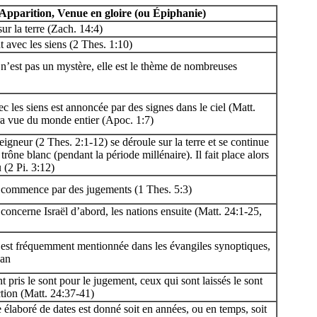
Apparition, Venue en gloire (ou Épiphanie)
sur la terre (Zach. 14:4)
nt avec les siens (2 Thes. 1:10)
 n’est pas un mystère, elle est le thème de nombreuses
c les siens est annoncée par des signes dans le ciel (Matt.
ra vue du monde entier (Apoc. 1:7)
eigneur (2 Thes. 2:1-12) se déroule sur la terre et se continue
trône blanc (pendant la période millénaire). Il fait place alors
 (2 Pi. 3:12)
n commence par des jugements (1 Thes. 5:3)
 concerne Israël d’abord, les nations ensuite (Matt. 24:1-25,
n est fréquemment mentionnée dans les évangiles synoptiques,
ean
t pris le sont pour le jugement, ceux qui sont laissés le sont
tion (Matt. 24:37-41)
élaboré de dates est donné soit en années, ou en temps, soit