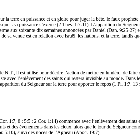
sur la terre en puissance et en gloire pour juger la bête, le faux prop
squels sa puissance s’exerce (2 Thes. 1:7-11). L’apparition du Seigneur
n terme aux soixante-dix semaines annoncées par Daniel (Dan. 9:25-27) et
e sa venue est en relation avec Israël, les nations, et la terre, tandis q
 N.T., il est utilisé pour décrire l’action de mettre en lumière, de fair
aste avec l’enlèvement des saints qui restera invisible au monde. Dans le
pparition du Seigneur sur la terre pour apporter le repos (1 Pi. 1:7, 13 ;
1 Cor. 1:7, 8 ; 5:5 ; 2 Cor. 1:14) commence avec l’enlèvement des saints
aints et des événements dans les cieux, alors que le jour du Seigneur conc
or. 5:10), suivi des noces de l’Agneau (Apoc. 19:7).