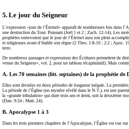
5.
Le jour du Seigneur
L’expression «jour de l’Éternel» apparaît de nombreuses fois dans l’A
une destruction du Tout- Puissant (Joël 1 et 2 ; Zach. 12-14). Les mot
prophètes entrevoient que le jour de l’Éternel aura son plein accomplis
et religieuses avant d’établir son règne (2 Thes. 1:8-10 ; 2:2 ; Apoc.
terre.
De nombreux passages et expressions des Écritures permettent de dist
venue du Seigneur», vol. 2, pour un tableau récapitulatif). Mais com
A. Les 70 semaines (litt. septaines) de la prophétie de
Elles sont divisées en deux périodes de longueur inégale. La premièr
La période de l’Église (un mystère révélé dans le N.T.), est une parent
la «grande tribulation» qui dure trois ans et demi, soit la deuxième mo
(Dan. 9:24 ; Matt. 24).
B. Apocalypse 1 à 3
Dans les trois premiers chapitres de l’Apocalypse, l’Église est vue sur 