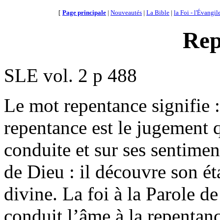
[
Page principale
|
Nouveautés
|
La Bible
|
la Foi - l'Évangil
Rep
SLE vol. 2 p 488
Le mot repentance signifie 
repentance est le jugement 
conduite et sur ses sentimen
de Dieu : il découvre son ét
divine. La foi à la Parole de
conduit l’âme à la repentan