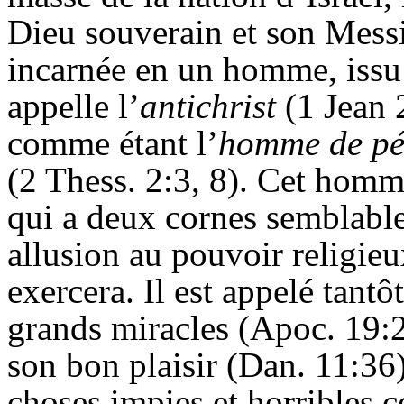
Dieu souverain et son Messi
incarnée en un homme, issu 
appelle l’
antichrist
(1 Jean
comme étant
l’
homme de p
(2 Thess.
2:3, 8). Cet
homme 
qui a deux cornes semblabl
allusion au pouvoir religieu
exercera. Il est appelé tantô
grands miracles (Apoc. 19:2
son bon plaisir (Dan. 11:
36
choses impies et horribles c