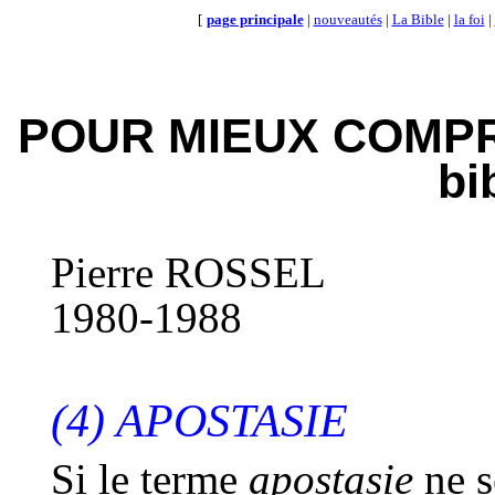
[
page principale
|
nouveautés
|
La Bible
|
la foi
|
POUR MIEUX COMPR
bi
Pierre ROSSEL
1980-1988
(4) APOSTASIE
Si le terme
apostasie
ne s