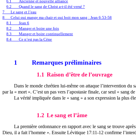
6.1
Ancienne et nouvelle alliance
6.2
Quand le sang de Christ a-t-il été versé ?
7
Le sang et l’eau
8
Celui qui mange ma chair et qui boit mon sang : Jean 6:53-58
8.1
Jean 6
8.2
Manger et boire une fois
8.3
Manger et boire continuellement
8.4
Ce n’est pas la Cène
1
Remarques préliminaires
1.1
Raison d’être de l’ouvrage
Dans le monde chrétien lui-même on attaque l’intervention du s
par la « mort ». C’est un pas vers l’apostasie finale, car seul « sang de
La vérité impliquée dans le « sang » a son expression la plus élev
1.2
Le sang et l’âme
La première ordonnance en rapport avec le sang se trouve après 
Dieu, il a fait l’homme ». Ensuite Lévitique 17:11-12 confirme l’inte