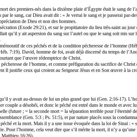
rt des premiers-nés dans la dixième plaie d’Égypte était le sang de l’ag
par le sang, car Dieu avait dit : « Je verrai le sang et je passerai par
’appréciation de Dieu et non des hommes.
nsécration (Exode 29:21), et sur le propitiatoire du lieu très-saint au jou
allait qu’il y ait aspersion du sang sur l’autel ou que le sang soit mis sur
.
remémoratif de ces péchés et de la condition pécheresse de l’homme (Héb. 
éb. 7:19). David, homme de foi, avait déjà discerné du temps de l’Anci
ourtant que l’œuvre rédemptrice de Christ.
ion pécheresse de l’homme, et comme préfiguration du sacrifice de Christ 
ent Il justifie ceux qui croient au Seigneur Jésus et en Son œuvre à la cr
 y avait au-dessus de lui un plus grand que lui (Gen. 2:16-17). L’homme 
ier couple a désobéi, et donc le péché est entré dans le monde et avec lu
lle (future ; = la seconde mort = la séparation terrible pour l’éternité 
essemblance (Gen. 5:3 ; Ps. 51:5), et par nature placés sous la condamna
 péché et la mort. Mais il y a une issue évoquée dans la loi de Sinaï : « 
 vie. Pour l’homme, cela veut dire que s’il mérite la mort, il n’y a qu’
; Matthieu 16:26).