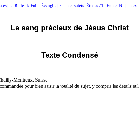
utés
|
La Bible
|
la Foi - l'Évangile
|
Plan des sujets
|
Études AT
|
Études NT
|
Index a
Le sang précieux de Jésus Christ
Texte Condensé
hailly-Montreux, Suisse.
commandée pour bien saisir la totalité du sujet, y compris les détails et 