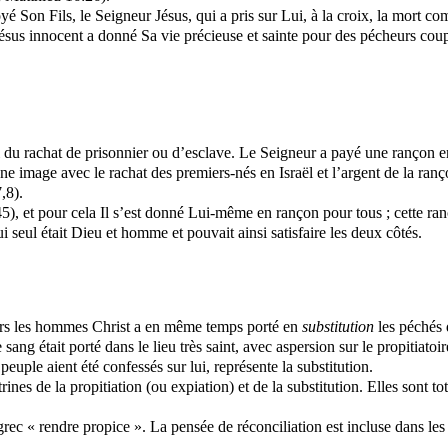
Son Fils, le Seigneur Jésus, qui a pris sur Lui, à la croix, la mort c
ésus innocent a donné Sa vie précieuse et sainte pour des pécheurs coup
i du rachat de prisonnier ou d’esclave. Le Seigneur a payé une rançon e
 image avec le rachat des premiers-nés en Israël et l’argent de la ranç
,8).
5), et pour cela Il s’est donné Lui-même en rançon pour tous ; cette ran
i seul était Dieu et homme et pouvait ainsi satisfaire les deux côtés.
rs les hommes Christ a en même temps porté en
substitution
les péchés 
ang était porté dans le lieu très saint, avec aspersion sur le propitiatoir
euple aient été confessés sur lui, représente la substitution.
ines de la propitiation (ou expiation) et de la substitution. Elles sont 
grec « rendre propice ». La pensée de réconciliation est incluse dans les