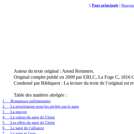
[
Page principale
|
Nouvea
Auteur du texte original : Arend Remmers.
Original complet publié en 2009 par EBLC, La Foge C, 1816 C
Condensé par Bibliquest : La lecture du texte de l’original est re
Table des matières abrégée :
1
Remarques préliminaires
2
La propitiation pour les péchés par le sang
3
La rançon
4
La valeur du sang de Christ
5
Les effets du sang de Christ
6
Le sang de l’alliance
7
Le sang et l’eau