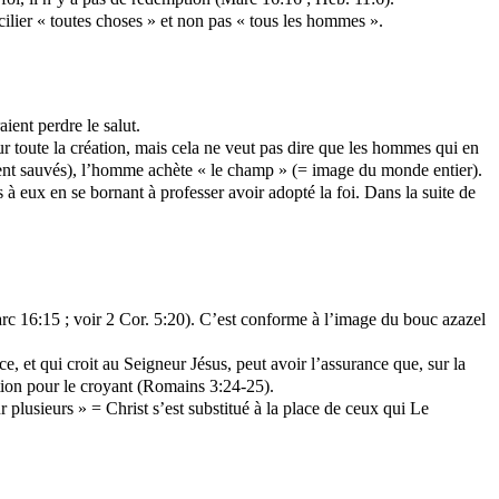
ilier « toutes choses » et non pas « tous les hommes ».
ient perdre le salut.
sur toute la création, mais cela ne veut pas dire que les hommes qui en
aiment sauvés), l’homme achète « le champ » (= image du monde entier).
à eux en se bornant à professer avoir adopté la foi. Dans la suite de
rc 16:15 ; voir 2 Cor. 5:20). C’est conforme à l’image du bouc azazel
, et qui croit au Seigneur Jésus, peut avoir l’assurance que, sur la
ution pour le croyant (Romains 3:24-25).
 plusieurs » = Christ s’est substitué à la place de ceux qui Le