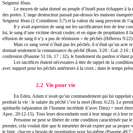
Seigneur Jésus.
Le moyen de salut donné au peuple d’Israël pour échapper à la mo
des portes. L’ange destructeur passait par-dessus les maisons marquées 
Seigneur Jésus (1 Corinthiens 5:7) et la valeur du sang provient de l
Il y avait aspersion de sang sur les sacrificateurs lors de leur co
loi, le sang d’une victime devait couler, et en signe de propitiation il f
effusion de sang il n’y a pas de rémission » de péchés (Hébreux 9:22)
Mais ce sang versé n’ôtait pas les péchés, il n’était qu’un acte 
donnait seulement la connaissance du péché (Rom. 3:20 ; Gal. 2:16 ; H
confession (Psaume 51:16, 17 ; 32), le fondement du pardon n’étant p
Les sacrifices étaient nécessaires à titre de rappel de la condit
avec support pour les péchés antérieurs à la croix ; dans le temps prés
2.2
Vie pour vie
En Eden, Adam n’avait qu’un commandement qui lui rappelait qu’il
perdrait la vie : le salaire du péché c’est la mort (Rom. 6:23). Le prem
spirituelle (séparation de l’homme incrédule d’avec Dieu) + mort éterne
Apoc. 20:12-15). Tous leurs descendants sont à leur image et à leur r
Personne ne peut se libérer de cette condition caractérisée par le
premier, cela voulait dire que le meurtrier devait expier par sa propre
le faire, chacun a besoin de propitiation pour lui-même (Psaume 49:7 