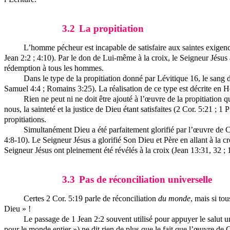
3.2
La propitiation
L’homme pécheur est incapable de satisfaire aux saintes exigence
Jean 2:2 ; 4:10). Par le don de Lui-même à la croix, le Seigneur Jésus a
rédemption à tous les hommes.
Dans le type de la propitiation donné par Lévitique 16, le sang du
Samuel 4:4 ; Romains 3:25). La réalisation de ce type est décrite en 
Rien ne peut ni ne doit être ajouté à l’œuvre de la propitiation qu
nous, la sainteté et la justice de Dieu étant satisfaites (2 Cor. 5:21 ; 
propitiations.
Simultanément Dieu a été parfaitement glorifié par l’œuvre de C
4:8-10). Le Seigneur Jésus a glorifié Son Dieu et Père en allant à la c
Seigneur Jésus ont pleinement été révélés à la croix (Jean 13:31, 32 ; 17
3.3
Pas de réconciliation universelle
Certes 2 Cor. 5:19 parle de réconciliation
du monde
, mais si to
Dieu » !
Le passage de 1 Jean 2:2 souvent utilisé pour appuyer le salut un
pour le monde entier ») ne dit rien de plus que le fait que l’œuvre de 