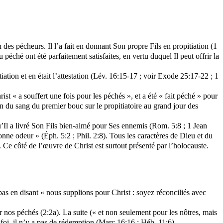
es pécheurs. Il l’a fait en donnant Son propre Fils en propitiation (1
péché ont été parfaitement satisfaites, en vertu duquel Il peut offrir la
iation et en était l’attestation (Lév. 16:15-17 ; voir Exode 25:17-22 ; 1
rist « a souffert une fois pour les péchés », et a été « fait péché » pour
sion du sang du premier bouc sur le propitiatoire au grand jour des
’Il a livré Son Fils bien-aimé pour Ses ennemis (Rom. 5:8 ; 1 Jean
onne odeur » (Éph. 5:2 ; Phil. 2:8). Tous les caractères de Dieu et du
e. Ce côté de l’œuvre de Christ est surtout présenté par l’holocauste.
 pas en disant « nous supplions pour Christ : soyez réconciliés avec
ur nos péchés (2:2a). La suite (« et non seulement pour les nôtres, mais
 foi, il n’y a pas de rédemption (Marc 16:16 ; Héb. 11:6).