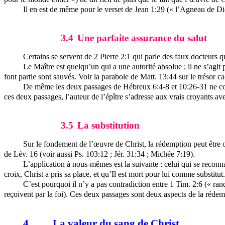
Il en est de même pour le verset de Jean 1:29 (« l’Agneau de Die
3.4
Une parfaite assurance du salut
Certains se servent de 2 Pierre 2:1 qui parle des faux docteurs qu
Le Maître est quelqu’un qui a une autorité absolue ; il ne s’agit
font partie sont sauvés. Voir la parabole de Matt. 13:44 sur le trésor
De même les deux passages de Hébreux 6:4-8 et 10:26-31 ne concer
ces deux passages, l’auteur de l’épître s’adresse aux vrais croyants av
3.5
La substitution
Sur le fondement de l’œuvre de Christ, la rédemption peut être 
de Lév. 16 (voir aussi Ps. 103:12 ; Jér. 31:34 ; Michée 7:19).
L’application à nous-mêmes est la suivante : celui qui se reconna
croix, Christ a pris sa place, et qu’Il est mort pour lui comme substi
C’est pourquoi il n’y a pas contradiction entre 1 Tim. 2:6 (« ran
reçoivent par la foi). Ces deux passages sont deux aspects de la rédem
4
La valeur du sang de Christ