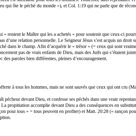
u qui ôte le péché du monde »), et Col. 1:19 qui ne parle que de réconc
i « renient le Maître qui les a achetés » pour soutenir que ceux-ci pourra
 pas d’une relation personnelle. Le Seigneur Jésus s’est acquis un droit 
 caché dans le champ. Afin d’acquérir le « trésor » (= ceux qui sont vr
nent pas de vrais enfants de Dieu, mais des Juifs qui s’étaient joints 
ec des paroles bien différentes, pleines d’encouragement.
offerte à tous les hommes, mais ne sont sauvés que ceux qui ont cru (Ma
ît pécheur devant Dieu, et confesse ses péchés dans une vraie repentance
tut. La propitiation accomplie devant Dieu a des conséquences en substit
çon pour tous » = tous peuvent en profiter) et Matt. 20:28 (« rançon pour
ption.