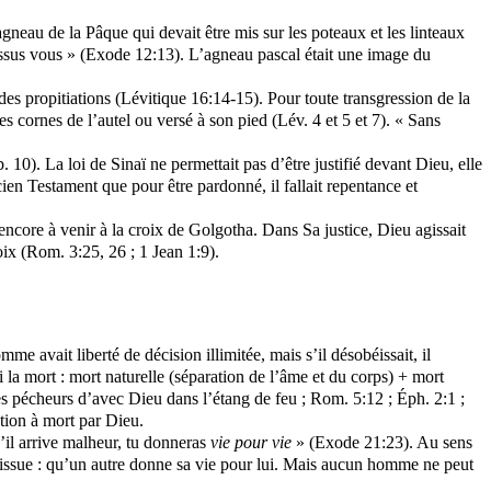
neau de la Pâque qui devait être mis sur les poteaux et les linteaux
-dessus vous » (Exode 12:13). L’agneau pascal était une image du
r des propitiations (Lévitique 16:14-15). Pour toute transgression de la
 les cornes de l’autel ou versé à son pied (Lév. 4 et 5 et 7). « Sans
10). La loi de Sinaï ne permettait pas d’être justifié devant Dieu, elle
en Testament que pour être pardonné, il fallait repentance et
encore à venir à la croix de Golgotha. Dans Sa justice, Dieu agissait
oix (Rom. 3:25, 26 ; 1 Jean 1:9).
avait liberté de décision illimitée, mais s’il désobéissait, il
i la mort : mort naturelle (séparation de l’âme et du corps) + mort
des pécheurs d’avec Dieu dans l’étang de feu ; Rom. 5:12 ; Éph. 2:1 ;
tion à mort par Dieu.
s’il arrive malheur, tu donneras
vie pour vie
» (Exode 21:23). Au sens
une issue : qu’un autre donne sa vie pour lui. Mais aucun homme ne peut