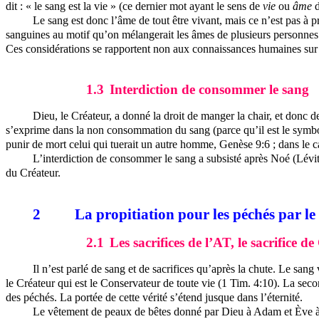
dit : « le sang est la vie » (ce dernier mot ayant le sens de
vie
ou
âme
d
Le sang est donc l’âme de tout être vivant, mais ce n’est pas à pr
sanguines au motif qu’on mélangerait les âmes de plusieurs personnes. M
Ces considérations se rapportent non aux connaissances humaines sur le
1.3
Interdiction de consommer le sang
Dieu, le Créateur, a donné la droit de manger la chair, et donc 
s’exprime dans la non consommation du sang (parce qu’il est le symbole
punir de mort celui qui tuerait un autre homme, Genèse 9:6 ; dans le c
L’interdiction de consommer le sang a subsisté après Noé (Lévitiq
du Créateur.
2
La propitiation pour les péchés par le
2.1
Les sacrifices de l’AT, le sacrifice de
Il n’est parlé de sang et de sacrifices qu’après la chute. Le san
le Créateur qui est le Conservateur de toute vie (1 Tim. 4:10). La sec
des péchés. La portée de cette vérité s’étend jusque dans l’éternité.
Le vêtement de peaux de bêtes donné par Dieu à Adam et Ève à la 