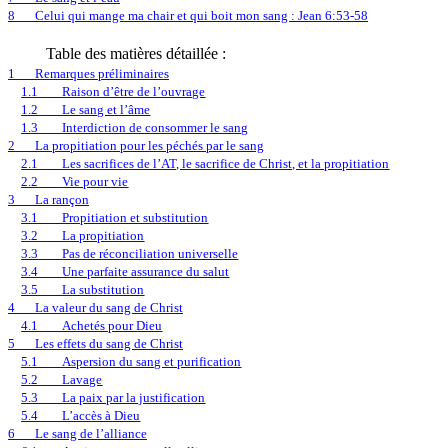
8
Celui qui mange ma chair et qui boit mon sang : Jean 6:53-58
Table des matières détaillée :
1
Remarques préliminaires
1.1
Raison d’être de l’ouvrage
1.2
Le sang et l’âme
1.3
Interdiction de consommer le sang
2
La propitiation pour les péchés par le sang
2.1
Les sacrifices de l’AT, le sacrifice de Christ, et la propitiation
2.2
Vie pour vie
3
La rançon
3.1
Propitiation et substitution
3.2
La propitiation
3.3
Pas de réconciliation universelle
3.4
Une parfaite assurance du salut
3.5
La substitution
4
La valeur du sang de Christ
4.1
Achetés pour Dieu
5
Les effets du sang de Christ
5.1
Aspersion du sang et purification
5.2
Lavage
5.3
La paix par la justification
5.4
L’accès à Dieu
6
Le sang de l’alliance