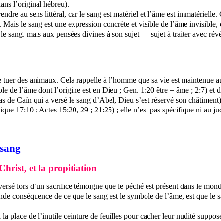
ans l’original hébreu).
endre au sens littéral, car le sang est matériel et l’âme est immatérielle.
ais le sang est une expression concrète et visible de l’âme invisible, ca
 sang, mais aux pensées divines à son sujet — sujet à traiter avec révér
de tuer des animaux. Cela rappelle à l’homme que sa vie est maintenue au
 de l’âme dont l’origine est en Dieu ; Gen. 1:20 être = âme ; 2:7) et d
as de Caïn qui a versé le sang d’Abel, Dieu s’est réservé son châtiment)
ue 17:10 ; Actes 15:20, 29 ; 21:25) ; elle n’est pas spécifique ni au jud
 sang
 Christ, et la propitiation
g versé lors d’un sacrifice témoigne que le péché est présent dans le mond
onde conséquence de ce que le sang est le symbole de l’âme, est que le 
place de l’inutile ceinture de feuilles pour cacher leur nudité suppose