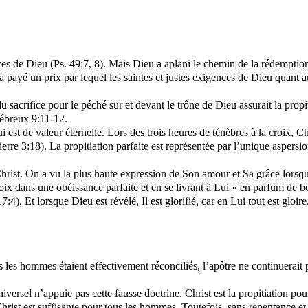
s de Dieu (Ps. 49:7, 8). Mais Dieu a aplani le chemin de la rédemption d
 payé un prix par lequel les saintes et justes exigences de Dieu quant au 
 sacrifice pour le péché sur et devant le trône de Dieu assurait la propit
Hébreux 9:11-12.
i est de valeur éternelle. Lors des trois heures de ténèbres à la croix, Ch
1 Pierre 3:18). La propitiation parfaite est représentée par l’unique asper
hrist. On a vu la plus haute expression de Son amour et Sa grâce lorsqu
roix dans une obéissance parfaite et en se livrant à Lui « en parfum de b
:4). Et lorsque Dieu est révélé, Il est glorifié, car en Lui tout est gloir
us les hommes étaient effectivement réconciliés, l’apôtre ne continuerait
iversel n’appuie pas cette fausse doctrine. Christ est la propitiation po
Christ est suffisante pour tous les hommes. Toutefois, sans repentance et