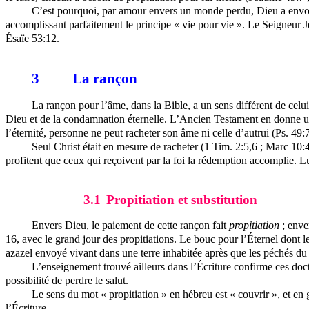
C’est pourquoi, par amour envers un monde perdu, Dieu a envoyé 
accomplissant parfaitement le principe « vie pour vie ». Le Seigneur J
Ésaïe 53:12.
3
La rançon
La rançon pour l’âme, dans la Bible, a un sens différent de celu
Dieu et de la condamnation éternelle. L’Ancien Testament en donne une
l’éternité, personne ne peut racheter son âme ni celle d’autrui (Ps. 49:7
Seul Christ était en mesure de racheter (1 Tim. 2:5,6 ; Marc 10:4
profitent que ceux qui reçoivent par la foi la rédemption accomplie. Lu
3.1
Propitiation et substitution
Envers Dieu, le paiement de cette rançon fait
propitiation
; enve
16, avec le grand jour des propitiations. Le bouc pour l’Éternel dont le s
azazel envoyé vivant dans une terre inhabitée après que les péchés du p
L’enseignement trouvé ailleurs dans l’Écriture confirme ces doctr
possibilité de perdre le salut.
Le sens du mot « propitiation » en hébreu est « couvrir », et en 
l’Écriture.