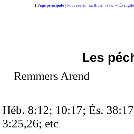
[
Page principale
|
Nouveautés
|
La Bible
|
la Foi - l'Évangile
Les péc
Remmers Arend
Héb. 8:12; 10:17; És. 38:17
3:25,26; etc