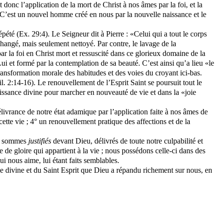
onc l’application de la mort de Christ à nos âmes par la foi, et la
C’est un nouvel homme créé en nous par la nouvelle naissance et le
répété (Ex. 29:4). Le Seigneur dit à Pierre : «Celui qui a tout le corps
changé, mais seulement nettoyé. Par contre, le lavage de la
n par la foi en Christ mort et ressuscité dans ce glorieux domaine de la
Lui et formé par la contemplation de sa beauté. C’est ainsi qu’a lieu «le
ransformation morale des habitudes et des voies du croyant ici-bas.
il. 2:14-16). Le renouvellement de l’Esprit Saint se poursuit tout le
ssance divine pour marcher en nouveauté de vie et dans la «joie
délivrance de notre état adamique par l’application faite à nos âmes de
cette vie ; 4° un renouvellement pratique des affections et de la
ous sommes
justifiés
devant Dieu, délivrés de toute notre culpabilité et
e de gloire qui appartient à la vie ; nous possédons celle-ci dans des
i nous aime, lui étant faits semblables.
vie divine et du Saint Esprit que Dieu a répandu richement sur nous, en