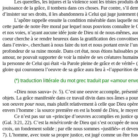
Les querelles, les injures et la violence sont les tristes produi
jouissance de la grâce, il tombera dans ces choses. Par contre, s’il de
d’insister sur ses droits, il les abandonnera à Celui qui juge justement (
L’apôtre rappelle ensuite la condition misérable dans laquelle 
cette partie de notre être moral par lequel nous pouvions connaître le 
et nos voies, n’ayant aucune idée juste de Dieu ni de nous-mêmes, aucu
coeur cherche à se rendre heureux dans la gratification des convoitises
dans l’envie», cherchant à nous faire du tort et nous portant envie l’un
profondeur de sa ruine morale. Dans cet état, nous étions haïssables 
amour, ne
pouvait supporter de voir la misère de ses créatures humain
la personne de Celui qui était «la Parole pleine de grâce et de vérité»
gloire qui couronnera l’oeuvre de sa grâce aura lieu à «l’
apparition
de 
(*) traduction littérale du mot grec traduit par «amour e
«Dieu nous sauva» (v. 5). C’est une oeuvre accomplie, présentée 
objets. La grâce manifestée dans ce travail divin dans nos âmes a pour
son oeuvre
pour nous
, mais plutôt relativement à celle que Dieu opèr
envers l’homme : la source première en est la bonté de
Dieu,
le moyen
Ce n’est pas sur un «principe d’oeuvres accomplies en justice q
(Gal. 3:21, 22). C’est la
miséricorde
de Dieu qui s’est occupée de nous
croix, un fondement solide ; par elle nous sommes «justifiés» et deveno
7). L’homme, avec toute sa propre justice, est jugé comme un être fon