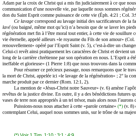
Adam par la croix de Christ qui a mis fin judiciairement à ce que nous
communication d’une nouvelle vie, par laquelle nous sommes régénérés
don du Saint Esprit comme puissance de cette vie (Éph. 4:21 ; Col. 3:9
Ce lavage
correspond au lavage initial des sacrificateurs de la f
lavé
(ou baigné, même mot qu’ici) n’a besoin que de se laver les pieds
régénération met fin à l’être moral tout entier, à cette vie de souillure 
vie éternelle, appelé ailleurs «le royaume du Fils de son amour» (Col. 1
renouvellement» opéré par l’Esprit Saint (v. 5), c’est-à-dire un chang
Celui-ci revêt ainsi pratiquement les caractères de Christ et devient un
long de la carrière chrétienne par son opération en nous. L’Esprit a ét
ineffable et glorieuse» (1 Pierre 1:8) que nous trouvons dans la com
Pour résumer ce précieux passage, nous remarquons que le tra
la mort de Christ, appelée ici «le lavage de la régénération» ; 2° la co
marche produit par ce dernier (Rom. 12:1, 2).
La mention de «Jésus-Christ notre Sauveur» (v. 6) amène l’apôt
revêtus de la justice divine. En outre, il y a des bénédictions futures 
vases de terre non appropriés à un tel trésor, mais alors nous l’aurons
Puissions-nous nous attacher à cette «parole certaine»
(*)
(v. 8) 
contemplant Celui, auquel nous sommes unis, sur le trône de sa majest
(*) Voir 1 Tim. 1:10 ; 3:1 ; 4:9.