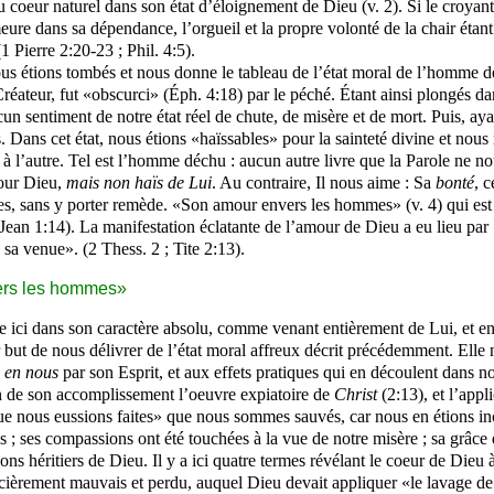
ts du coeur naturel dans son état d’éloignement de Dieu (v. 2). Si le cro
meure dans sa dépendance, l’orgueil et la propre volonté de la chair étant
1 Pierre 2:20-23 ; Phil. 4:5).
nous étions tombés et nous donne le tableau de l’état moral de l’homme d
Créateur, fut «obscurci» (Éph. 4:18) par le péché. Étant ainsi plongés d
n sentiment de notre état réel de chute, de misère et de mort. Puis, ayan
. Dans cet état, nous étions «haïssables» pour la sainteté divine et nous 
 à l’autre. Tel est l’homme déchu : aucun autre livre que la Parole ne no
pour Dieu,
mais non haïs de Lui
. Au contraire, Il nous aime : Sa
bonté
, c
es, sans y porter remède. «Son amour envers les hommes» (v. 4) qui est
 (Jean 1:14). La manifestation éclatante de l’amour de Dieu a eu lieu par 
sa venue». (2 Thess. 2 ; Tite 2:13).
nvers les hommes»
ici dans son caractère absolu, comme venant entièrement de Lui, et en r
 but de nous délivrer de l’état moral affreux décrit précédemment. Elle
e
en nous
par son Esprit, et aux effets pratiques qui en découlent dans n
 de son accomplissement l’oeuvre expiatoire de
Christ
(2:13), et l’appl
ue nous eussions faites» que nous sommes sauvés, car nous en étions in
 ; ses compassions ont été touchées à la vue de notre misère ; sa grâce
ns héritiers de Dieu. Il y a ici quatre termes révélant le coeur de Dieu 
cièrement mauvais et perdu, auquel Dieu devait appliquer «le lavage de 