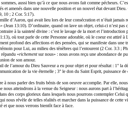
 sommes, aussi bien qu’à ce que nous avons fait comme pécheurs. C’est d
 et amenés dans une nouvelle position et un nouvel état devant Dieu. 
, 10 ; 2 Cor. 5:17).
amille d’Aaron, qui avait lieu lors de leur consécration et n’était jamais 
» (Jean 13:10). D’ordinaire, quand on lave un objet, celui-ci n’est pas 
contraire à la sainteté divine : c’est le lavage de la mort et l’introductio
:13), où tout parle de cette Personne adorable, où le coeur est attiré à 
ement profond des affections et des pensées, qui se manifeste dans une t
 témoin pour Lui, au milieu des ténèbres qui l’entourent (2 Cor. 3:3 ; Ph
é répandu «
richement
sur nous» : nous avons reçu une abondance de pui
munion de son amour.
vail de l’amour du Dieu Sauveur
a eu pour
objet et pour résultat : 1° la 
mmunication de la vie éternelle ; 3° le don du Saint Esprit, puissance de 
re à nous parler des fruits bénis de son oeuvre accomplie. Par elle, n
que nous atteindrons à la venue du Seigneur : nous aurons part à l’héritag
 dans des corps glorieux dans lesquels nous pourrons contempler Celui qu
qui nous révèle de telles réalités et marcher dans la puissance de cette 
é et que nous verrons bientôt face à face.