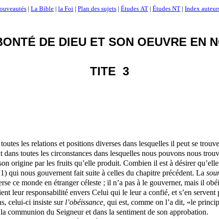
ouveautés
|
La Bible
|
la Foi
|
Plan des sujets
|
Études AT
|
Études NT
|
Index auteur
BONTÉ DE DIEU ET SON OEUVRE EN 
TITE
3
toutes les relations et positions diverses dans lesquelles il peut se trou
ent dans toutes les circonstances dans lesquelles nous pouvons nous trou
on origine par les fruits qu’elle produit. Combien il est à désirer qu’elle
. 1) qui nous gouvernent fait suite à celles du chapitre précédent. La
sou
se ce monde en étranger céleste ; il n’a pas à le gouverner, mais il obéi
ent leur responsabilité envers Celui qui le leur a confié, et s’en servent
s, celui-ci insiste sur
l’obéissance,
qui est, comme on l’a dit, «le princip
ns la communion du Seigneur et dans la sentiment de son approbation.