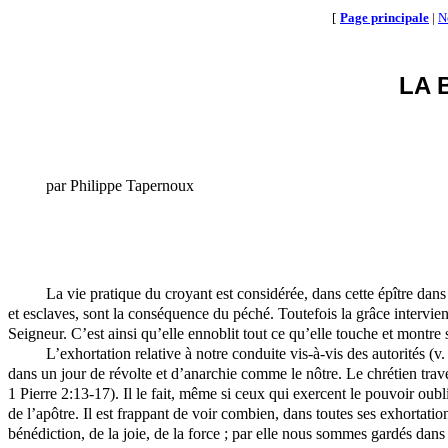
[
Page principale
|
N
LA 
par Philippe Tapernoux
La vie pratique du croyant est considérée, dans cette épître dans 
et esclaves, sont la conséquence du péché. Toutefois la grâce intervi
Seigneur. C’est ainsi qu’elle ennoblit tout ce qu’elle touche et montre s
L’exhortation relative à notre conduite vis-à-vis des autorités (v
dans un jour de révolte et d’anarchie comme le nôtre. Le chrétien traver
1 Pierre 2:13-17). Il le fait, même si ceux qui exercent le pouvoir oubli
de l’apôtre. Il est frappant de voir combien, dans toutes ses exhortation
bénédiction, de la joie, de la force ; par elle nous sommes gardés da