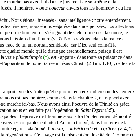
yant ne marche pas avec Lui dans le jugement de soi-même et la
 jugés, il montrera «toute
douceur
envers tous les hommes» : au lieu
échu. Nous étions «insensés», sans intelligence : notre entendement,
ans les ténèbres, nous étions «égarés» dans nos pensées, nos affections
t perdu le bonheur en s’éloignant de Celui qui en est la source, le
nous haïssions l’un l’autre (v. 3). Nous vivions «dans la malice et
us trace de lui un portrait semblable, car Dieu seul connaît la
ette qualité morale qui le distingue essentiellement, puisqu’il est
 la vraie
philanthropie
(*)
,
est «apparu» dans toute sa puissance dans
«l’apparition de notre Sauveur Jésus-Christ» (2 Tim. 1:10) ; celle de la
apport avec les fruits qu’elle produit en ceux qui en sont les heureux
 ne nous est pas montrée, comme dans le chapitre 2, en rapport avec
otre marche ici-bas. Nous avons ainsi l’oeuvre de la Trinité en grâce
ication
nous en est faite par l’opération du
Saint Esprit
(3:5).
capables : l’épreuve de l’homme sous la loi l’a pleinement démontré
 envers les coupables enfants d’Adam a trouvé, dans l’oeuvre de la
à notre égard : «la
bonté
, l’
amour,
la
miséricorde
et la
grâce
» (v.
4, 5,
la régénération». Ce lavage est la mise entière de côté de l’homme en