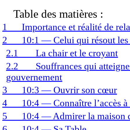
Table des matières :
1
Importance et réalité de rel
2
10:1 — Celui qui résout les 
2.1
La chair et le croyant
2.2
Souffrances qui atteigne
gouvernement
3
10:3 — Ouvrir son cœur
4
10:4 — Connaître l’accès à 
5
10:4 — Admirer la maison q
6
10:4 — Sa Table