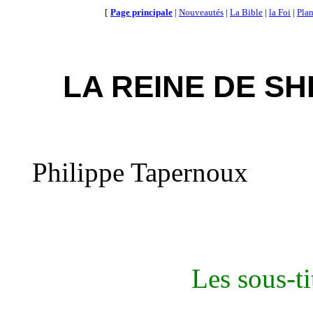
[
Page principale
|
Nouveautés
|
La Bible
|
la Foi
|
Plan
LA REINE DE SHÉ
Philippe
Tapernoux
Les sous-
t