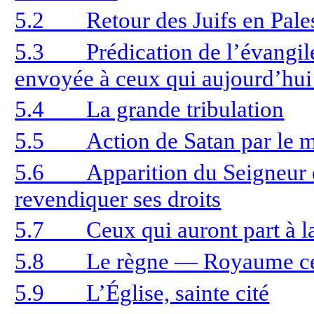
5.2
Retour des Juifs en Pale
5.3
Prédication de l’évangi
envoyée à ceux qui aujourd’hui r
5.4
La grande tribulation
5.5
Action de Satan par le
5.6
Apparition du Seigneur e
revendiquer ses droits
5.7
Ceux qui auront part à l
5.8
Le règne — Royaume cél
5.9
L’Église, sainte cité