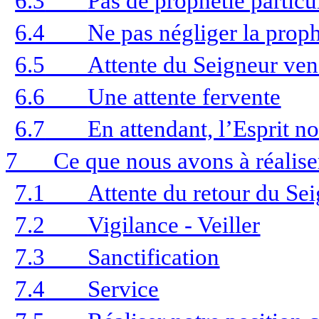
6.3
Pas de prophétie particu
6.4
Ne pas négliger la proph
6.5
Attente du Seigneur ven
6.6
Une attente fervente
6.7
En attendant, l’Esprit n
7
Ce que nous avons à réalise
7.1
Attente du retour du Se
7.2
Vigilance - Veiller
7.3
Sanctification
7.4
Service