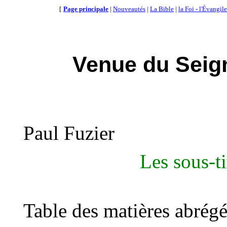
[
Page principale
|
Nouveautés
|
La Bible
|
la Foi - l'Évangile
Venue du Seig
Paul Fuzier
Les sous-ti
Table des matières abrégé