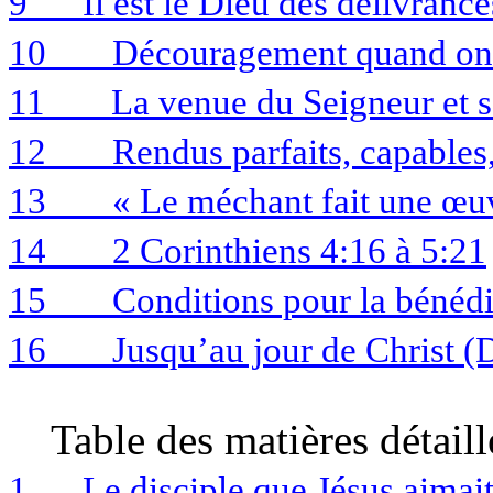
9
Il est le Dieu des délivran
10
Découragement quand on 
11
La venue du Seigneur et se
12
Rendus parfaits, capables
13
« Le méchant fait une œu
14
2 Corinthiens 4:16 à 5:21
15
Conditions pour la bénédi
16
Jusqu’au jour de Christ 
Table des matières
détaill
1
Le disciple que Jésus aimai