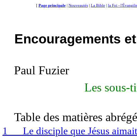
[
Page principale
|
Nouveautés
|
La Bible
|
la Foi - l'Évangil
Encouragements et 
Paul
Fuzier
Les sous-ti
Table des matières
abrég
1
Le disciple que Jésus aimai