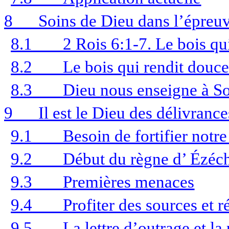
8
Soins de Dieu dans l’épreu
8.1
2 Rois 6:1-7. Le bois qui
8.2
Le bois qui rendit douc
8.3
Dieu nous enseigne à S
9
Il est le Dieu des délivran
9.1
Besoin de fortifier notre
9.2
Début du règne d’ Ézéc
9.3
Premières menaces
9.4
Profiter des sources et r
9.5
La lettre d’outrage et la 