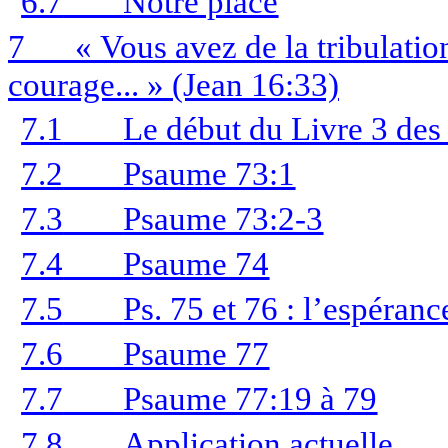
6.7
Notre place
7
« Vous avez de la tribulati
courage... » (Jean 16:33)
7.1
Le début du Livre 3 de
7.2
Psaume 73:1
7.3
Psaume 73:2-3
7.4
Psaume 74
7.5
Ps. 75 et 76 : l’espéranc
7.6
Psaume 77
7.7
Psaume 77:19 à 79
7.8
Application actuelle