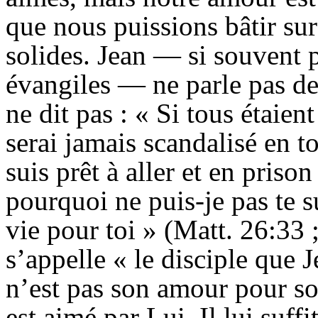
que nous puissions bâtir sur 
solides. Jean — si souvent p
évangiles — ne parle pas d
ne dit pas : « Si tous étaien
serai jamais scandalisé en to
suis prêt à aller et en priso
pourquoi ne puis-je pas te s
vie pour toi » (Matt.
26:
33 
s’
appelle
« le disciple que 
n’est pas
son amour pour son
est aimé par Lui. Il lui suff