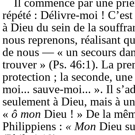
Il commence par une prièr
répété : Délivre-moi ! C’est
à Dieu du sein de la souffra
nous reprenons, réalisant q
de nous — « un secours dans 
trouver » (Ps. 46:1). La pr
protection ; la seconde, une
moi... sauve-moi... ». Il s’
seulement à Dieu, mais à un
«
ô mon
Dieu ! » De la même
Philippiens
:
« Mon
Dieu su