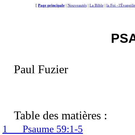
[
Page principale
|
Nouveautés
|
La Bible
|
la Foi - l'Évangil
PS
Paul
Fuzier
Table des matières :
1
Psaume 59:1-5