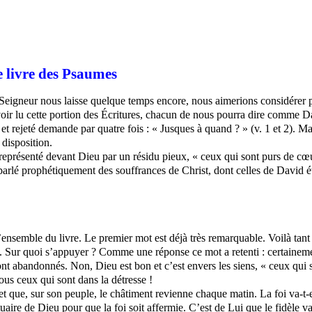
 livre des Psaumes
gneur nous laisse quelque temps encore, nous aimerions considérer pou
voir lu cette portion des Écritures, chacun de nous pourra dire comme Dav
 et rejeté demande par quatre fois : « Jusques à quand ? » (
v
. 1 et 2). M
 disposition.
présenté devant Dieu par un résidu pieux, « ceux qui sont purs de cœur »
t parlé prophétiquement des souffrances de Christ, dont celles de David é
ensemble du livre. Le premier mot est déjà très remarquable. Voilà tant d
s... Sur quoi s’appuyer ? Comme une réponse ce mot a retenti : certaineme
ont
abandonnés. Non, Dieu est bon et c’est envers les siens, « ceux qui 
ous ceux qui sont dans la détresse !
 que, sur son peuple, le châtiment revienne chaque matin. La foi va-t-ell
ire de Dieu pour que la foi soit affermie. C’est de Lui que le fidèle va 