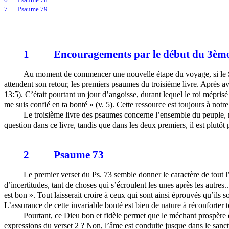
7
Psaume 79
1
Encouragements par le début du 3ème
Au moment de commencer une nouvelle étape du voyage, si le Sei
attendent son retour, les premiers psaumes du troisième livre. Après a
13:5). C’était pourtant un jour d’angoisse, durant lequel le roi méprisé
me suis confié en ta bonté » (v. 5). Cette ressource est toujours à notre
Le troisième livre des psaumes concerne l’ensemble du peuple, re
question dans ce livre, tandis que dans les deux premiers, il est plutô
2
Psaume 73
Le premier verset du Ps. 73 semble donner le caractère de tout l’
d’incertitudes, tant de choses qui s’écroulent les unes après les autre
est bon ». Tout laisserait croire à ceux qui sont ainsi éprouvés qu’ils
s
L’assurance de cette invariable bonté est bien de nature à réconforter t
Pourtant, ce Dieu bon et fidèle permet que le méchant prospère et
expressions du verset 2 ? Non, l’âme est conduite jusque dans le sanctua