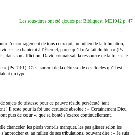
Les sous-titres ont été ajoutés par Bibliquest. ME1942 p. 47
r l’encouragement de tous ceux qui, au milieu de la tribulation,
id : « Je chanterai à l’
Éternel
, parce qu’
Il
m’a fait du bien » (Ps.
ais, dans son affliction, David connaissait la ressource de la foi : « Je
 (Ps. 73:1). C’est surtout de la détresse de ces fidèles qu’il est
taient un type.
e sujets de tristesse pour ce pauvre résidu persécuté, tant
nt ! Il reste pour la foi une certitude absolue : « Certainement Dieu
sont purs de cœur », que sa bonté s’exerce continuellement.
e chanceler, les pieds vont-ils manquer, les pas glisser selon les
s’approcher et, au milieu de ses tribulations, pouvant dire : « Je suis