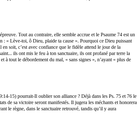
l’épreuve. Tout au contraire, elle semble accrue et le Psaume 74 est un
fin : « Lève-toi, ô Dieu, plaide ta cause ». Pourquoi ce Dieu puissant
en soit, c’est avec confiance que le fidèle attend le jour de la
nt... ils ont mis le feu à ton sanctuaire, ils ont profané par terre la
s et à tout le débordement du mal, « sans signes », n’ayant « plus de
:14-15) pourrait-Il oublier son alliance ? Déjà dans les Ps. 75 et 76 le
tats de sa victoire seront manifestés. Il jugera les méchants et honorera
ant le règne, dans le sanctuaire retrouvé, tandis qu’il y aura