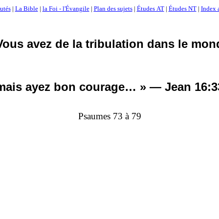
utés
|
La Bible
|
la Foi - l'Évangile
|
Plan des sujets
|
Études AT
|
Études NT
|
Index 
Vous avez de la tribulation dans le mon
mais
ayez bon courage… » — Jean 16:3
Psaumes 73 à 79