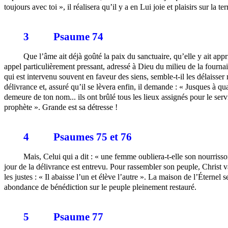
toujours avec toi », il réalisera qu’il y a en Lui joie et plaisirs sur la ter
3
Psaume 74
Que l’âme ait déjà goûté la paix du sanctuaire, qu’elle y ait app
appel particulièrement pressant, adressé à Dieu du milieu de la fournais
qui est intervenu souvent en faveur des siens, semble-t-il les délaisser
délivrance et, assuré qu’il se lèvera enfin, il demande : « Jusques à quan
demeure de ton nom... ils ont brûlé tous les lieux assignés pour le serv
prophète ». Grande est sa détresse !
4
Psaumes 75 et 76
Mais, Celui qui a dit : « une femme oubliera-t-elle son nourrisso
jour de la délivrance est entrevu. Pour rassembler son peuple, Christ va
les justes : « Il abaisse l’un et élève l’autre ». La maison de l’
Éternel
se
abondance de bénédiction sur le peuple pleinement restauré.
5
Psaume 77