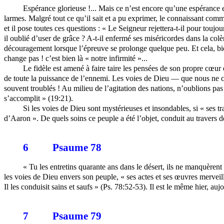
Espérance glorieuse !... Mais ce n’est encore qu’une espérance et, 
larmes. Malgré tout ce qu’il sait et a pu exprimer, le connaissant comme
et il pose toutes ces questions : « Le Seigneur rejettera-t-il pour toujo
il oublié d’user de grâce ? A-t-il enfermé ses miséricordes dans la colèr
découragement lorsque l’épreuve se prolonge quelque peu. Et cela, bien
change pas !
c’est
bien là « notre infirmité »...
Le fidèle est amené à faire taire les pensées de son propre cœur 
de toute la puissance de l’ennemi. Les voies de Dieu — que nous ne c
souvent troublés ! Au milieu de l’agitation des nations, n’oublions pa
s’accomplit » (19:21).
Si les voies de Dieu sont mystérieuses et insondables, si « ses t
d’Aaron ». De quels soins ce peuple a été l’objet, conduit au traver
6
Psaume 78
« Tu les entretins quarante ans dans le désert, ils ne manquèren
les voies de Dieu envers son peuple, « ses actes et ses œuvres merveil
Il les conduisit sains et saufs » (Ps. 78:52-53). Il est le même hier, auj
7
Psaume 79