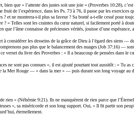
bien que « l’attente des justes soit une joie » (Proverbes 10:28), c’est t
 fruit de l’expérience, dans les Ps. 73 à 76, il passe par les exercices qu
urs ?
et
ne montrera-t-il plus sa faveur ? Sa bonté a-t-elle cessé pour toujo
e ? » Telles sont les craintes du cœur naturel, si facilement porté à dout
 que l’âme connaisse de précieuses vérités, jouisse d’une espérance, ait
et à considérer les desseins de la grâce de Dieu à l’égard des siens — d
omprenons pas plus que le balancement des nuages (Job 37:16) — sont di
s ce verset du livre des Proverbes : « Il a beaucoup de pensées dans le 
races ne sont pas connues », il est ajouté pourtant tout aussitôt : « Tu 
s de la Mer Rouge — « dans la mer » — puis durant son long voyage au d
t de rien » (Néhémie 9:21). Ils ne manquèrent de rien parce que l’
Éternel
leuses », sa miséricorde et son long support. Oui, « Il fit partir son p
ourd’hui, éternellement.