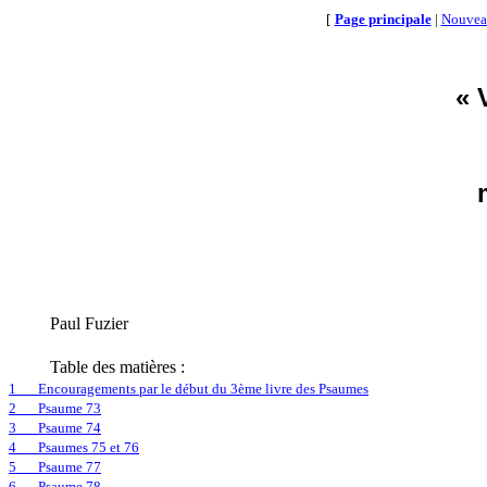
[
Page principale
|
Nouvea
« 
Paul
Fuzier
Table des matières :
1
Encouragements par le début du 3ème livre des Psaumes
2
Psaume 73
3
Psaume 74
4
Psaumes 75 et 76
5
Psaume 77
6
Psaume 78