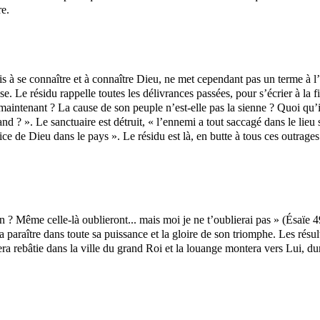
re.
ris à se connaître et à connaître Dieu, ne met cependant pas un terme à 
e. Le résidu rappelle toutes les délivrances passées, pour s’écrier à la 
 maintenant ? La cause de son peuple n’est-elle pas la sienne ? Quoi qu’il 
d ? ». Le sanctuaire est détruit, « l’ennemi a tout saccagé dans le lieu sai
ice de Dieu dans le pays ». Le résidu est là, en butte à tous ces outrage
n ? Même celle-là oublieront... mais moi je ne t’oublierai pas » (
Ésaïe
49
 paraître dans toute sa puissance et la gloire de son triomphe. Les résul
ra rebâtie dans la ville du grand Roi et la louange montera vers Lui, dur