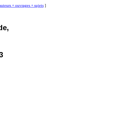
auteurs + ouvrages + sujets
]
de,
3