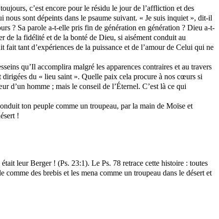
oujours, c’est encore pour le résidu le jour de l’affliction et des
i nous sont dépeints dans le psaume suivant. « Je suis inquiet », dit-il
urs ? Sa parole a-t-elle pris fin de génération en génération ? Dieu a-t-
er de la fidélité et de la bonté de Dieu, si aisément conduit au
 fait tant d’expériences de la puissance et de l’amour de Celui qui ne
esseins qu’
Il
accomplira malgré les apparences contraires et au travers
rigées du « lieu saint ». Quelle paix cela procure à nos cœurs si
cœur d’un homme ; mais le conseil de l’
Éternel
. C’est là ce qui
as conduit ton peuple comme un troupeau, par la main de Moïse et
ésert !
était leur Berger ! (Ps. 23:1). Le Ps. 78 retrace cette histoire : toutes
euple comme des brebis et les mena comme un troupeau dans le désert et