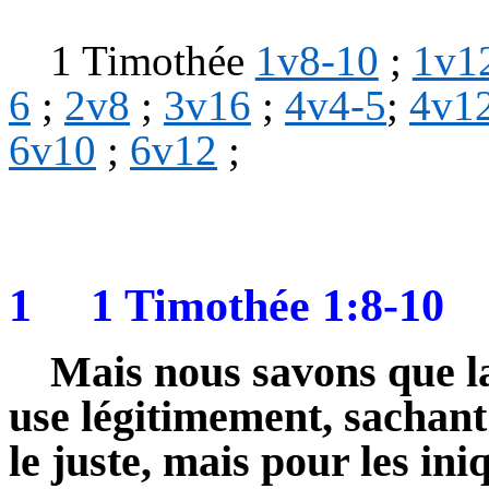
1 Timothée
1v8-10
;
1v12
6
;
2v8
;
3v16
;
4v4-5
;
4v1
6v10
;
6v12
;
1
1 Timothée 1:8-10
Mais nous savons que la
use légitimement, sachant 
le juste, mais pour les in