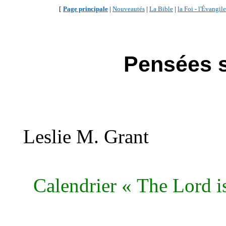
[
Page principale
|
Nouveautés
|
La Bible
|
la Foi - l'Évangile
Pensées s
Leslie M. Grant
Calendrier « The Lord i