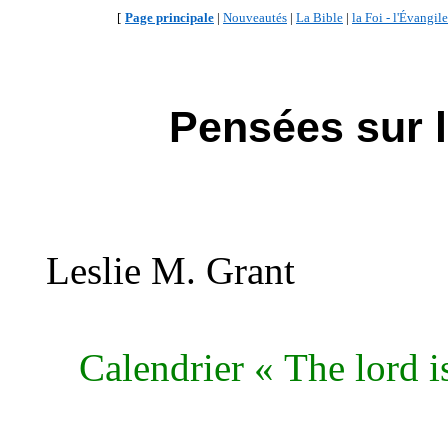
[
Page principale
|
Nouveautés
|
La Bible
|
la Foi - l'Évangile
Pensées sur l
Leslie M. Grant
Calendrier « The lord i