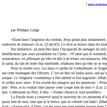
[
page principa
par Philippe Laügt
«Étant dans l’angoisse du combat, Jésus priait plus instamment ; 
endormis
de tristesse» (Luc 22:44-45). Ce récit se trouve dans les tr
Par indolence, on peut être dans l’incapacité de partager de pr
bénédictions que nous possédons en Christ : «N’aime pas le sommeil, d
somnolence, en affirmant qu’elle est liée à de tristes circonstances. M
la saisir, du fait de notre état misérable, réalisons bien qu’elle ne se re
Pour se rendre
avec Lui
dans ce jardin de Gethsémané, le Seigneur
sur cette montagne des Oliviers. C’est un lieu où Judas aussi, sait qu’o
unique
. Le Seigneur «commença à être attristé et fort angoissé» (Matt.
et
veillez
avec moi». Il les avertit des dangers qui les menacent : «Pri
prie : Père, si tu voulais faire passer cette coupe loin de moi !» (Lu
que, s’adressant au Père, il dira : «Toutes choses te sont possibles».
La Parole nous a conservé aussi le souvenir de ces moments d’
passe loin de moi, sans que je le boive, que
ta volonté
soit faite» (Mat
écrit : «Sauve-moi, ô Dieu, car les eaux me sont entrées jusque dans l