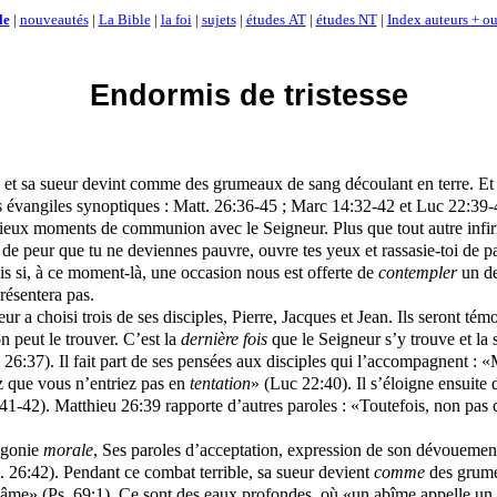
le
|
nouveautés
|
La Bible
|
la foi
|
sujets
|
études AT
|
études NT
|
Index auteurs + ou
Endormis de tristesse
et sa sueur devint comme des grumeaux de sang découlant en terre. Et s’ét
ois évangiles synoptiques : Matt. 26:36-45 ; Marc 14:32-42 et Luc 22:39-
écieux moments de communion avec le Seigneur. Plus que tout autre infir
e peur que tu ne deviennes pauvre, ouvre tes yeux et rassasie-toi de pa
ais si, à ce moment-là, une occasion nous est offerte de
contempler
un de
présentera pas.
 a choisi trois de ses disciples, Pierre, Jacques et Jean. Ils seront té
n peut le trouver. C’est la
dernière fois
que le Seigneur s’y trouve et la s
 26:37). Il fait part de ses pensées aux disciples qui l’accompagnent : 
ez que vous n’entriez pas en
tentation
» (Luc 22:40). Il s’éloigne ensuite 
c 2:41-42). Matthieu 26:39 rapporte d’autres paroles : «Toutefois, non p
agonie
morale
, Ses paroles d’acceptation, expression de son dévouement
t. 26:42). Pendant ce combat terrible, sa sueur devient
comme
des grumea
’âme» (Ps. 69:1). Ce sont des eaux profondes, où «un abîme appelle un a