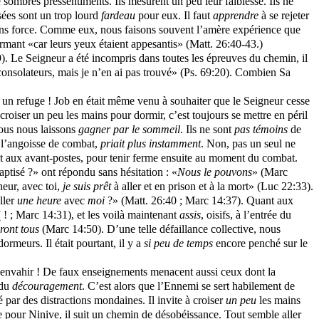
 sombres pressentiments. Ils mesurent un peu leur faiblesse. Ils ne
nsées sont un trop lourd
fardeau
pour eux. Il faut
apprendre
à se rejeter
sans force. Comme eux, nous faisons souvent l’amère expérience que
 dormant «car leurs yeux étaient appesantis» (Matt. 26:40-43.)
9). Le Seigneur a été incompris dans toutes les épreuves du chemin, il
onsolateurs, mais je n’en ai pas trouvé» (Ps. 69:20). Combien Sa
 un refuge ! Job en était même venu à souhaiter que le Seigneur cesse
roiser un peu les mains pour dormir, c’est toujours se mettre en péril
nous nous laissons
gagner par le sommeil
. Ils ne sont
pas témoins
de
s l’angoisse de combat,
priait plus instamment
. Non, pas un seul ne
ilant aux avant-postes, pour tenir ferme ensuite au moment du combat.
aptisé ?» ont répondu sans hésitation : «
Nous le pouvons
» (Marc
neur, avec toi,
je suis prêt
à aller et en prison et à la mort» (Luc 22:33).
ller
une heure
avec
moi
?» (Matt. 26:40 ; Marc 14:37). Quant aux
 ! ; Marc 14:31), et les voilà maintenant
assis
, oisifs, à l’entrée du
iront tous
(Marc 14:50). D’une telle défaillance collective, nous
ormeurs. Il était pourtant, il y a
si peu de temps
encore penché sur le
us envahir ! De faux enseignements menacent aussi ceux dont la
 du
découragement
. C’est alors que l’Ennemi se sert habilement de
par des distractions mondaines. Il invite à croiser
un peu
les mains
 pour Ninive, il suit un chemin de désobéissance. Tout semble aller