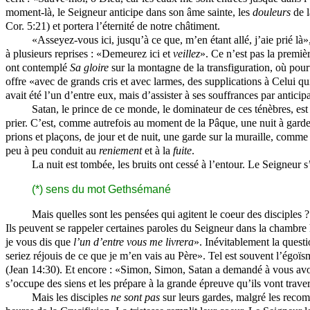
moment-là, le Seigneur anticipe dans son âme sainte, les
douleurs
de l
Cor. 5:21) et portera l’éternité de notre châtiment.
«Asseyez-vous ici, jusqu’à ce que, m’en étant allé, j’aie prié là
à plusieurs reprises : «Demeurez ici et
veillez
». Ce n’est pas la premièr
ont contemplé
Sa gloire
sur la montagne de la transfiguration, où pour
offre «avec de grands cris et avec larmes, des supplications à Celui q
avait été l’un d’entre eux, mais d’assister à ses souffrances par anticip
Satan, le prince de ce monde, le dominateur de ces ténèbres, est 
prier. C’est, comme autrefois au moment de la Pâque, une nuit à garde
prions et plaçons, de jour et de nuit, une garde sur la muraille, comme 
peu à peu conduit au
reniement
et à la
fuite
.
La nuit est tombée, les bruits ont cessé à l’entour. Le Seigneur s
(*) sens du mot Gethsémané
Mais quelles sont les pensées qui agitent le coeur des disciples 
Ils peuvent se rappeler certaines paroles du Seigneur dans la chambre ha
je vous dis que
l’un d’entre vous
me livrera
». Inévitablement la quest
seriez réjouis de ce que je m’en vais au Père». Tel est souvent l’égoïs
(Jean 14:30). Et encore : «Simon, Simon, Satan a demandé à vous av
s’occupe des siens et les prépare à la grande épreuve qu’ils vont traver
Mais les disciples
ne sont pas
sur leurs gardes, malgré les recom