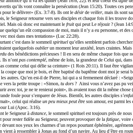
eur annonce qu’il va les quitter (Jean 16:6, 22). et leur coeur est
agité
de
 avertis qu’ils vont connaître la persécution (Jean 15:20). Toutes ces pe
u pour le délivrer» (Ex. 3:7-8). Ils ont le
désir
de
veiller
, mais ils sont 
fois, le Seigneur retourne vers ses disciples et chaque fois il les trouve
 ciel. Mais où donc est maintenant le
fruit
qui peut Le réjouir ? (Jean 14:
e quelqu’un eût compassion de moi, mais il n’y a eu personne, et des c
vec moi dans mes tentations» (Luc 22:28).
ourtant c’est dans le sommeil
spirituel
qu’elles semblent parfois chercher
udraient quelquefois
oublier
un moment leur anxiété, leurs craintes. Mais c
erdu
des bénédictions précieuses ! Il en sera de même chaque fois que 
. Ils n’ont
pas
contemplé
, même de loin, la grandeur de Celui qui, dan
e pas comme celui qui délie sa ceinture» (1 Rois 20:11). Il faut être vig
la coupe que moi je bois, et être baptisé du baptême dont moi je serai b
 les autres. Qu’en est-il de Pierre, lui qui a si fermement déclaré : «Seig
ne vers la petite troupe : «Simon,
tu
dors
?
Ainsi vous n’avez pas pu vei
ir avec toi, je ne te renierai point», ils avaient
tous
dit la même chose (
grande foule pour s’emparer de Jésus. Bientôt, les autres disciples
s’enfu
mait», celui qui réalise
un peu mieux peut être
son amour, est parmi les d
pour Lui (Apoc. 3:16).
ant le Seigneur à
distance
, le sommeil spirituel est toujours près de no
t pour rester fidèle au Seigneur, peuvent provoquer de la
fatigue
, voire
iter devant nos yeux les charmes d’un repos pourtant éphémère, agrémenté 
vient à ressembler à Jonas au fond d’un navire. Au lieu d’être en route