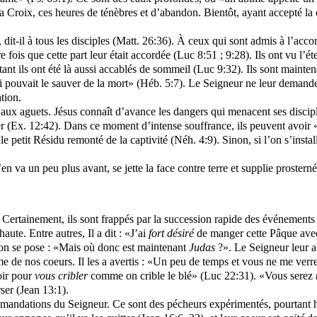
a Croix, ces heures de ténèbres et d’abandon. Bientôt, ayant accepté la
», dit-il à tous les disciples (Matt. 26:36). À ceux qui sont admis à l’ac
e fois que cette part leur était accordée (Luc 8:51 ; 9:28). Ils ont vu l’
tant ils ont été là aussi accablés de sommeil (Luc 9:32). Ils sont mainte
ui pouvait le sauver de la mort» (Héb. 5:7). Le Seigneur ne leur demand
ation.
aux aguets. Jésus connaît d’avance les dangers qui menacent ses disciples
r (Ex. 12:42). Dans ce moment d’intense souffrance, ils peuvent avoir «
le petit Résidu remonté de la captivité (Néh. 4:9). Sinon, si l’on s’insta
’en va un peu plus avant, se jette la face contre terre et supplie prostern
? Certainement, ils sont frappés par la succession rapide des événements
ute. Entre autres, Il a dit : «J’ai
fort désiré
de manger cette Pâque ave
ion se pose : «Mais où donc est maintenant
Judas
?». Le Seigneur leur a
me de nos coeurs. Il les a avertis : «Un peu de temps et vous ne me verre
oir pour
vous cribler
comme on crible le blé» (Luc 22:31). «Vous serez
ser (Jean 13:1).
mandations du Seigneur. Ce sont des pécheurs expérimentés, pourtant hab