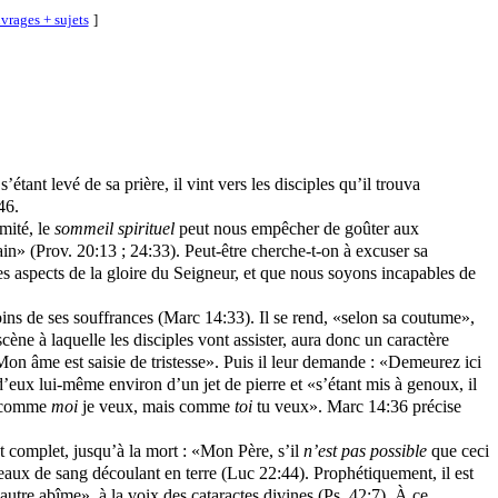
vrages + sujets
]
ant levé de sa prière, il vint vers les disciples qu’il trouva
46.
mité, le
sommeil spirituel
peut nous empêcher de goûter aux
in» (Prov. 20:13 ; 24:33). Peut-être cherche-t-on à excuser sa
s aspects de la gloire du Seigneur, et que nous soyons incapables de
moins de ses souffrances (Marc 14:33). Il se rend, «selon sa coutume»,
cène à laquelle les disciples vont assister, aura donc un caractère
«Mon âme est saisie de tristesse». Puis il leur demande : «Demeurez ici
d’eux lui-même environ d’un jet de pierre et «s’étant mis à genoux, il
as comme
moi
je veux, mais comme
toi
tu veux». Marc 14:36 précise
 complet, jusqu’à la mort : «Mon Père, s’il
n’est pas possible
que ceci
ux de sang découlant en terre (Luc 22:44). Prophétiquement, il est
utre abîme», à la voix des cataractes divines (Ps. 42:7). À ce