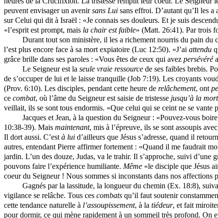
heures de la Crucifixion. La tristesse remplit leur coeur. Le Seigneur l
peuvent envisager un avenir
sans Lui
sans effroi. D’autant qu’Il les a
sur Celui qui dit à Israël : «Je connais ses douleurs. Et je suis descend
«l’esprit est prompt, mais
la chair est faible
» (Matt. 26:41). Par trois 
Durant tout son ministère, il les a richement nourris du pain du
l’est plus encore face à sa mort expiatoire (Luc 12:50). «J’ai
attendu
qu
grâce brille dans ses paroles : «Vous êtes de ceux qui avez
persévéré
a
Le Seigneur est la
seule vraie ressource
de ses faibles brebis. P
de s’occuper de lui et le laisse tranquille (Job 7:19). Les croyants vo
(Prov. 6:10). Les disciples, pendant cette heure de
relâchement
, ont
p
ce
combat
, où l’âme du Seigneur est saisie de tristesse
jusqu’à la mort
veillait, ils se sont tous endormis. «Que celui qui se ceint ne se vant
Jacques et Jean, à la question du Seigneur : «Pouvez-vous boire 
10:38-39). Mais
maintenant
, mis à l’épreuve, ils se sont assoupis avec
Il dort aussi. C’est
à lui
d’ailleurs que Jésus s’adresse, quand il retour
autres, entendant Pierre affirmer fortement : «Quand il me faudrait mour
jardin. L’un des douze, Judas, va le trahir. Il s’approche, suivi d’une 
pouvons faire l’expérience humiliante.
Même
«le disciple que Jésus ai
coeur du Seigneur ! Nous sommes si inconstants dans nos affections 
Gagnés par la lassitude, la longueur du chemin (Ex. 18:8), suiv
vigilance se relâche. Tous ces
combats
qu’il faut soutenir constammen
cette tendance naturelle à
l’assoupissement
, à la
tiédeur
, et fait miro
pour dormir, ce qui mène rapidement à un sommeil très profond. On en 