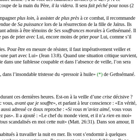
 coupe de la main du Père,
il la videra
. Il sera
fait péché
pour nous (2
compagner
plus loin
, à assister
de plus près
à ce combat, il recommande
étendue de
Sa puissance
lors de la résurrection de la fille de Jaïrus. Ils
nant admis à être témoins de
Ses souffrances morales
à Gethsémané. Il
e pas de prier
avec
Lui, encore moins de prier
pour
Lui, comme s’il
. Pour être en mesure de résister, il faut impérativement veiller et
une part avec Lui» (Jean 13:8). Quand une situation critique survient,
lle dans une faiblesse coupable et dans l’absence de veille, l’on sera
é, dans l’insondable tristesse du «pressoir à huile»
(*)
de Gethsémané.
 durant ces dernières heures. Est-on à la veille d’une
crise
décisive ?
c vous,
avant que je souffre
», et parlant à leur conscience : «En vérité,
 aussi adressé ce doux reproche : «
Si vous m’aviez aimé
, vous vous
z pas». Il a ajouté : «Le chef du monde vient, et il n’a
rien
en moi»
tous
scandalisés en moi cette nuit» (Matt. 26:31). Dans son amour, Il
itués à travailler la nuit en mer. Ils vont s’endormir à quelques