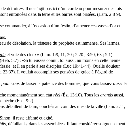
de détruire». Il ne s’agit pas ici d’un cordeau pour mesurer des lots
sont enfoncées dans la terre et les barres sont brisées. (Lam. 2:8-9).
 ose commander, à l’occasion d’un festin, d’amener ces vases d’or et
ais.
leau de désolation, la tristesse du prophète est immense. Ses larmes,
rde
et voie des cieux» (Lam. 1:9, 11, 20 ; 2:20 ; 3:50, 63 ; 5:1).
(Héb. 5:7) : «Si tu eusses connu, toi aussi, au moins en cette tienne
Messie, et Il en parle à ses disciples (Luc 19:41-44). Quelle douleur
23:37). Il voulait accomplir ses pensées de grâce à l’égard de
e
pour vous
de lasser la patience des hommes, que vous lassiez
aussi
la
 cache momentanément son état
réel
(Éz. 13:10). Tous les
grands
aussi,
e péché (Esd. 9:2).
ons défaillent de faim, couchés au coin des rues de la ville (Lam. 2:11,
non, il reste affamé et agité.
blis
, défaillants, dans les assemblées. Il faut considérer soigneusement