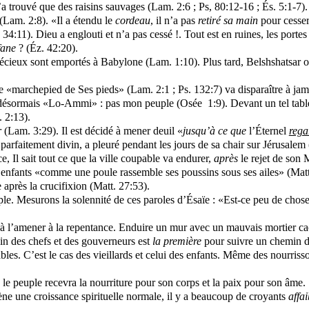
’a trouvé que des raisins sauvages (Lam. 2:6 ; Ps, 80:12-16 ; És. 5:1-7).
 (Lam. 2:8). «Il a étendu le
cordeau
, il n’a pas
retiré sa main
pour cesser 
34:11). Dieu a englouti et n’a pas cessé !. Tout est en ruines, les portes 
fane
? (Éz. 42:20).
s précieux sont emportés à Babylone (Lam. 1:10). Plus tard, Belshshatsar
«marchepied de Ses pieds» (Lam. 2:1 ; Ps. 132:7) va disparaître à jam
le désormais «Lo-Ammi» : pas mon peuple (Osée
1:9). Devant un tel tab
 2:13).
r
(Lam. 3:29). Il est décidé à mener deuil «
jusqu’à ce que
l’Éternel
rega
parfaitement divin, a pleuré pendant les jours de sa chair sur Jérusalem 
, Il sait tout ce que la ville coupable va endurer,
après
le rejet de son 
enfants «comme une poule rassemble ses poussins sous ses ailes» (Matt. 
e après la crucifixion (Matt. 27:53).
le. Mesurons la solennité de ces paroles d’Ésaïe : «Est-ce peu de chos
é à l’amener à la repentance. Enduire un mur avec un mauvais mortier
ain des chefs et des gouverneurs est
la
première
pour suivre un chemin d
bles. C’est le cas des vieillards et celui des enfants. Même des nourriss
peuple recevra la nourriture pour son corps et la paix pour son âme. Si
ène une croissance spirituelle normale, il y a beaucoup de croyants
affai