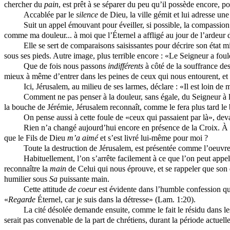
chercher du
pain
, est prêt à se séparer du peu qu’il possède encore, p
Accablée par le
silence
de Dieu, la ville gémit et lui adresse une
Suit un appel émouvant pour éveiller, si possible, la compassion
comme ma douleur... à moi que l’Éternel a affligé au jour de l’ardeur 
Elle se sert de comparaisons saisissantes pour décrire son état 
sous ses pieds. Autre image, plus terrible encore : «Le Seigneur a fou
Que de fois nous passons
indifférents
à côté de la souffrance de
mieux à même d’entrer dans les peines de ceux qui nous entourent, et 
Ici, Jérusalem, au milieu de ses larmes, déclare : «Il est loin de 
Comment ne pas penser à la douleur, sans égale, du Seigneur à la
la bouche de Jérémie, Jérusalem reconnaît, comme le fera plus tard le b
On pense aussi à cette foule de «ceux qui passaient par là», dev
Rien n’a changé aujourd’hui encore en présence de la Croix. À
que le Fils de Dieu
m’a aimé
et s’est livré lui-même pour moi ?
Toute la destruction de Jérusalem, est présentée comme l’oeuvre
Habituellement, l’on s’arrête facilement à ce que l’on peut appel
reconnaître la
main
de Celui qui nous éprouve, et se rappeler que son d
humilier sous
Sa
puissante main.
Cette attitude
de coeur
est évidente dans l’humble confession qui
«
Regarde
Éternel, car je suis dans la détresse» (Lam. 1:20).
La cité désolée demande ensuite, comme le fait le résidu dans le
serait pas convenable de la part de chrétiens, durant la période actuell