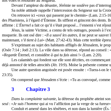
nos voies et retourner au Seigneur.
Devant l’ampleur du désastre, Jérémie ne soulève pas d’interrogat
Sa noble attitude rappelle l’intercession du Seigneur sur la Croi
On retrouve ici «ceux qui passent par le chemin» (Lam. 2:15-16
des Pharisiens, à l’égard d’Étienne. Ils sifflent et grincent des dents. 
affirme :
L’Éternel
a fait ce qu’il s’était proposé... l’ennemi s’est réjou
Jésus, la sainte Victime, a connu de tels outrages, poussés à l’ex
moquerie. Ils ont osé dire : «
Il a sauvé les autres
, il ne peut se sauver 
maintenant,
s’il tient à Lui
» (Matt. 27:42-43)
.
Mais cette terrible épreuv
S’exprimant au sujet des habitants affligés de Jérusalem, le pro
(Osée 7:14 ; Joël 2:13). La ville dans sa détresse, répond au conseil 
«
Regarde
Éternel, et considère
à qui tu fais
ainsi !» (Lam. 2:20).
Les calamités qui fondent sur elle sont décrites, en commençant p
déjà annoncé de telles atrocités (Jér. 19:9). Moïse la présente comme u
Une autre question angoissée est posée ensuite : «Tuera-t-on le s
23:35).
On comprend que Jérusalem s’écrie : «Tu as convoqué, comme en un 
3
Chapitre 3
Dans la complainte suivante
, la détresse du prophète atteint s
seul
: «
Je suis l’homme
qui ai vu l’affliction par la verge de sa fureur
Conduit et amené dans les ténèbres, et non dans la lumière (És. 