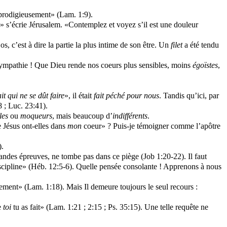
e prodigieusement» (Lam. 1:9).
» s’écrie Jérusalem. «Contemplez et voyez s’il est une douleur
s, c’est à dire la partie la plus intime de son être. Un
filet
a été tendu
ympathie ! Que Dieu rende nos coeurs plus sensibles, moins
égoïstes
,
ait qui ne se dût faire
», il était
fait péché pour nous
. Tandis qu’ici, par
8 ; Luc. 23:41).
les
ou
moqueurs
, mais beaucoup d’
indifférents
.
e Jésus ont-elles dans
mon
coeur» ? Puis-je témoigner comme l’apôtre
).
grandes épreuves, ne tombe pas dans ce piège (Job 1:20-22). Il faut
 discipline» (Héb. 12:5-6). Quelle pensée consolante ! Apprenons à nous
ement» (Lam. 1:18). Mais Il demeure toujours le seul recours :
e
toi
tu as fait» (Lam. 1:21 ; 2:15 ; Ps. 35:15). Une telle requête ne