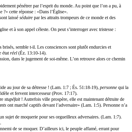
e rapidement pénétrer par l’esprit du monde. Au point que l’on a pu, à
e ?» cette réponse : «Dans l’Église».
sont laissé
séduire
par les attraits trompeurs de ce monde et des
se et à son appel céleste. On peut s’interroger avec tristesse :
rs brisés, semble t-il. Les consciences sont plutôt endurcies et
e état
réel
(Éz. 13:10-14).
nfession, dans le jugement de soi-même. L’on retrouve alors ce chemin
 aide au jour de sa détresse ! (Lam. 1:7 ; És. 51:18-19),
personne
qui la
dèle et fervent intercesseur (Prov. 17:17).
tre
stupéfait
! Autrefois ville prospère, elle est maintenant détruite de
ants
ont marché captifs devant l’adversaire» (Lam. 1:5). Personne n’a
un sujet de moquerie pour ses orgueilleux adversaires. (Lam. 1:7).
.
ennemi de se moquer. D’ailleurs ici, le peuple affamé, errant pour