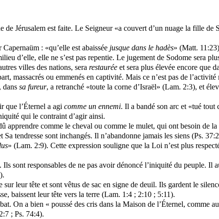
ne de Jérusalem est faite. Le Seigneur «a couvert d’un nuage la fille de S
r Capernaüm : «qu’elle est abaissée
jusque dans le
hadès
» (Matt. 11:23)
ilieu d’elle, elle ne s’est pas repentie. Le jugement de Sodome sera plu
tres villes des nations, sera
restaurée
et sera plus élevée encore que dan
upart, massacrés ou emmenés en captivité. Mais ce n’est pas de l’activité 
, dans
sa fureur
, a retranché «toute la corne d’Israël» (Lam. 2:3), et él
tir que l’Éternel a agi
comme
un ennemi
. Il a bandé son arc et «tué tout 
iquité qui le contraint d’agir ainsi.
dû apprendre comme le cheval ou comme le mulet, qui ont besoin de la b
 Sa tendresse sont inchangés. Il n’abandonne jamais les siens (Ps. 37:2
lus
» (Lam. 2:9). Cette expression souligne que la Loi n’est plus respec
 Ils sont responsables de ne pas avoir dénoncé l’iniquité du peuple. Il au
).
re sur leur tête et sont vêtus de sac en signe de deuil. Ils gardent le silen
, baissent leur tête vers la terre (Lam. 1:4 ; 2:10 ; 5:11).
abbat. On a bien « poussé des cris dans la Maison de l’Éternel, comme au 
:7 ; Ps. 74:4).