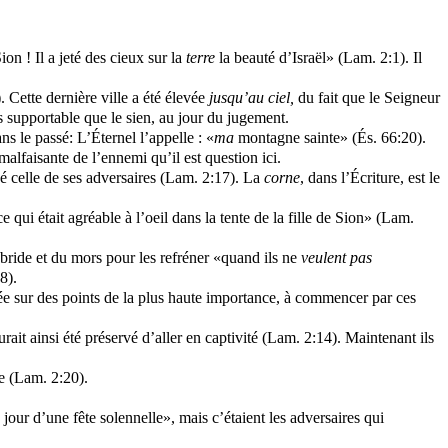
ion ! Il a jeté des cieux sur la
terre
la beauté d’Israël»
(Lam. 2:1). Il
. Cette dernière ville a été élevée
jusqu’au
ciel,
du fait que le Seigneur
s supportable que le sien, au jour du jugement.
s le passé: L’Éternel l’appelle : «
ma
montagne sainte» (És. 66:20).
malfaisante de l’ennemi qu’il est question ici.
evé celle de ses adversaires (Lam. 2:17). La
corne
, dans l’Écriture, est le
ce qui était agréable à l’oeil dans la tente de la fille de Sion» (Lam.
ride et du mors pour les refréner «quand ils ne
veulent pas
8).
tée sur des points de la plus haute importance, à commencer par ces
rait ainsi été préservé d’aller en captivité (Lam. 2:14). Maintenant ils
ce (Lam. 2:20).
jour d’une fête solennelle», mais c’étaient les adversaires qui