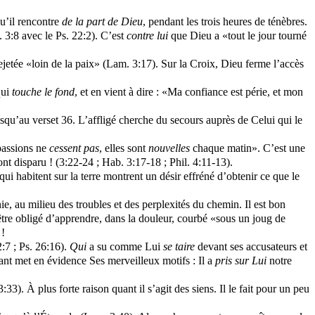
qu’il rencontre
de la part de Dieu
, pendant les trois heures de ténèbres.
. 3:8 avec le Ps. 22:2). C’est
contre lui
que Dieu a «tout le jour tourné
rejetée «loin de la paix» (Lam. 3:17). Sur la Croix, Dieu ferme l’accès
qui
touche le fond
, et en vient à dire : «Ma confiance est périe, et mon
squ’au verset 36. L’affligé cherche du secours auprès de Celui qui le
mpassions ne
cessent pas
, elles sont
nouvelles
chaque matin». C’est une
ont disparu ! (3:22-24 ; Hab. 3:17-18 ; Phil. 4:11-13).
i habitent sur la terre montrent un désir effréné d’obtenir ce que le
ie, au milieu des troubles et des perplexités du chemin. Il est bon
être obligé d’apprendre, dans la douleur, courbé «sous un joug de
 !
:7 ; Ps. 26:16).
Qui
a su comme Lui
se taire
devant ses accusateurs et
ant met en évidence Ses merveilleux motifs : Il a
pris sur Lui
notre
:33). À plus forte raison quant il s’agit des siens. Il le fait pour un peu