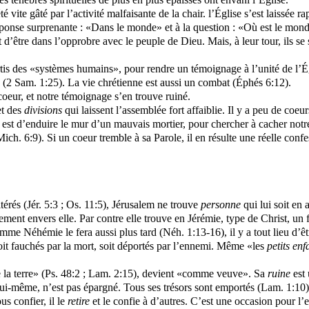
été vite gâté par l’activité malfaisante de la chair. l’Église s’est laissé
réponse surprenante : «Dans le monde» et à la question : «Où est le mond
 d’être dans l’opprobre avec le peuple de Dieu. Mais, à leur tour, ils se 
is des «systèmes humains», pour rendre un témoignage à l’unité de l’Égli
 (2 Sam. 1:25). La vie chrétienne est aussi un combat (Éphés 6:12).
oeur, et notre témoignage s’en trouve ruiné.
et des
divisions
qui laissent l’assemblée fort affaiblie. Il y a peu de coeu
 est d’enduire le mur d’un mauvais mortier, pour chercher à cacher notr
Mich. 6:9). Si un coeur tremble à sa Parole, il en résulte une réelle co
térés (Jér. 5:3 ; Os. 11:5), Jérusalem ne trouve
personne
qui lui soit en
ment envers elle. Par contre elle trouve en Jérémie, type de Christ, un fi
omme Néhémie le fera aussi plus tard (Néh. 1:13-16), il y a tout lieu d’ê
soit fauchés par la mort, soit déportés par l’ennemi. Même «les
petits enf
ute la terre» (Ps. 48:2 ; Lam. 2:15), devient «comme veuve». Sa
ruine
est 
u lui-même, n’est pas épargné. Tous ses trésors sont emportés (Lam. 1:10)
s confier, il le
retire
et le confie à d’autres. C’est une occasion pour l’