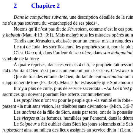
2
Chapitre 2
Dans la complainte suivante
, une description détaillée de la rui
ne s’est pas souvenu du «marchepied de ses pieds».
Notons qu’il n’est pas dit
de Jérusalem,
comme c’est le cas pou
y
habitait
(Matt. 4:13 ; 9:1). Mais malgré tous les miracles opérés au m
Tandis que Jérusalem, abaissée pour un temps, mis au rang des au
Le roi de Juda, les sacrificateurs, les prophètes sont, pour la pl
C’est
Dieu
qui, dans l’ardeur de
sa
colère
, dans
son
indignation
symbole de la force.
À quatre reprises, dans ces versets 4 et 5, le prophète fait ressor
2:4). Pourtant Dieu n’est jamais un ennemi pour les siens. C’est
leur
in
Que de fois des enfants de Dieu, du fait de leur
obstination
ont 
s’approcher de toi» (Ps. 32:9). Mais la
foi
est assurée que Son amour et
Il n’y a plus de culte, plus de service sacerdotal. «
La Loi n’est p
sacrifices qui doivent pourtant être offerts continuellement.
Les
prophètes
n’ont vu pour le peuple que «la vanité et la folie».
passent «la nuit sans vision, les ténèbres sans divination» (Mich. 3:6-7
Les
anciens
de la fille de Sion, assis par terre, ont de la poussiè
Les
vierges
et les femmes, humiliées par l’ennemi, dans la détresse
Le
Seigneur
a fait oublier dans Sion les jours solennels et le S
rugissaient
ainsi au milieu des lieux assignés au service divin ! (Lam. 2