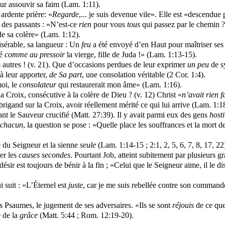
our assouvir sa faim (Lam. 1:11).
 ardente prière: «
Regarde
,... je suis devenue vile». Elle est «descendu
 des passants : «N’est-ce
rien
pour vous
tous
qui passez par le chemin ?
de sa colère» (Lam. 1:12).
misérable, sa langueur : Un
feu
a été envoyé d’en Haut pour maîtriser ses o
lé
comme au pressoir
la vierge, fille de Juda !» (Lam. 1:13-15).
s autres ! (v. 21). Que d’occasions perdues de leur exprimer
un peu
de s
à leur apporter,
de Sa part
, une consolation véritable (2 Cor. 1:4).
moi, le
consolateur
qui restaurerait mon âme» (Lam. 1:16).
 Croix, consécutive à la colère de Dieu ? (v. 12) Christ «
n’avait rien f
rigand sur la Croix, avoir réellement mérité ce qui lui arrive (Lam. 1:1
ant le Sauveur crucifié (Matt. 27:39). Il y avait parmi eux des gens
hosti
chacun
, la question se pose : «Quelle place les souffrances et la mort d
 du Seigneur et la sienne
seule
(Lam. 1:14-15 ; 2:1, 2, 5, 6, 7, 8, 17, 22
er les
causes secondes
. Pourtant Job, atteint subitement par plusieurs 
ésir est toujours de bénir à la fin ; «Celui que le Seigneur aime, il le
 suit : «L’Éternel est
juste
, car je me suis rebellée contre son command
s Psaumes, le jugement de ses adversaires. «Ils se sont
réjouis
de ce qu
e de la
grâce
(Matt. 5:44 ; Rom. 12:19-20).