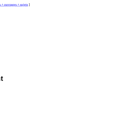
s + ouvrages + sujets
]
t