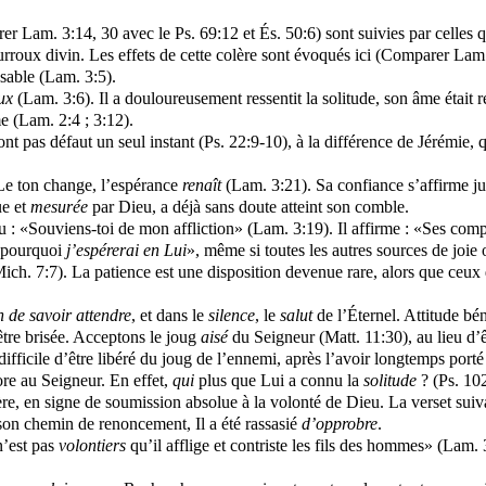
r Lam. 3:14, 30 avec le Ps. 69:12 et És. 50:6) sont suivies par celles 
courroux divin. Les effets de cette colère sont évoqués ici (Comparer Lam
ssable (Lam. 3:5).
ux
(Lam. 3:6). Il a douloureusement ressentit la solitude, son âme était 
me (Lam. 2:4 ; 3:12).
nt pas défaut un seul instant (Ps. 22:9-10), à la différence de Jérémie, 
 Le ton change, l’espérance
renaît
(Lam. 3:21). Sa confiance s’affirme ju
ue et
mesurée
par Dieu, a déjà sans doute atteint son comble.
eu : «Souviens-toi de mon affliction» (Lam. 3:19). Il affirme : «Ses co
t pourquoi
j’espérerai en Lui
», même si toutes les autres sources de joie 
ch. 7:7). La patience est une disposition devenue rare, alors que ceux qu
n de savoir attendre
, et dans le
silence
, le
salut
de l’Éternel. Attitude bén
être brisée. Acceptons le joug
aisé
du Seigneur (Matt. 11:30), au lieu d’
ifficile d’être libéré du joug de l’ennemi, après l’avoir longtemps porté
ore au Seigneur. En effet,
qui
plus que Lui a connu la
solitude
? (Ps. 102
ère, en signe de soumission absolue à la volonté de Dieu. La verset suiv
ns son chemin de renoncement, Il a été rassasié
d’opprobre
.
n’est pas
volontiers
qu’il afflige et contriste les fils des hommes» (Lam. 3