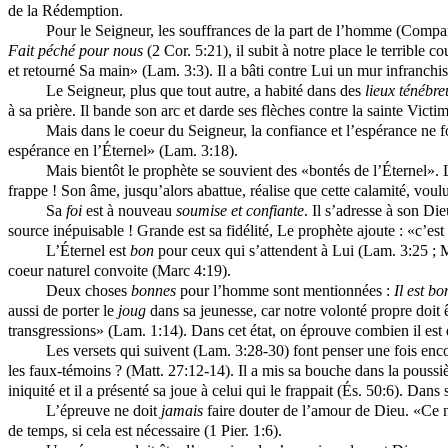
de la Rédemption.
Pour le Seigneur, les souffrances de la part de l’homme (Compare
Fait péché pour nous
(2 Cor. 5:21), il subit à notre place le terrible 
et retourné Sa main» (Lam. 3:3). Il a bâti contre Lui un mur infranchi
Le Seigneur, plus que tout autre, a habité dans des
lieux ténébre
à sa prière. Il bande son arc et darde ses flèches contre la sainte Victi
Mais dans le coeur du Seigneur, la confiance et l’espérance ne fo
espérance en l’Éternel» (Lam. 3:18).
Mais bientôt le prophète se souvient des «bontés de l’Éternel».
frappe ! Son âme, jusqu’alors abattue, réalise que cette calamité, voul
Sa
foi
est à nouveau
soumise et confiante
. Il s’adresse à son Di
source inépuisable ! Grande est sa fidélité, Le prophète ajoute : «c’es
L’Éternel est
bon
pour ceux qui s’attendent à Lui (Lam. 3:25 ; Mi
coeur naturel convoite (Marc 4:19).
Deux choses
bonnes
pour l’homme sont mentionnées :
Il est bo
aussi de porter le
joug
dans sa jeunesse, car notre volonté propre doit 
transgressions» (Lam. 1:14). Dans cet état, on éprouve combien il est d
Les versets qui suivent (Lam. 3:28-30) font penser une fois enc
les faux-témoins ? (Matt. 27:12-14). Il a mis sa bouche dans la poussi
iniquité et il a présenté sa joue à celui qui le frappait (És. 50:6). Da
L’épreuve ne doit
jamais
faire douter de l’amour de Dieu. «Ce 
de temps, si cela est nécessaire (1 Pier. 1:6).