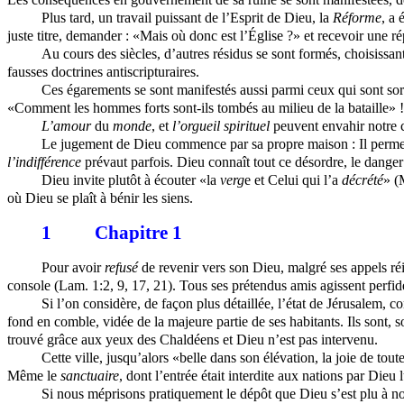
Plus tard, un travail puissant de l’Esprit de Dieu, la
Réforme
, a 
juste titre, demander : «Mais où donc est l’Église ?» et recevoir une 
Au cours des siècles, d’autres résidus se sont formés, choisissant
fausses doctrines antiscripturaires.
Ces égarements se sont manifestés aussi parmi ceux qui sont sort
«Comment les hommes forts sont-ils tombés au milieu de la bataille» !
L’amour
du
monde
, et
l’orgueil spirituel
peuvent envahir notre c
Le jugement de Dieu commence par sa propre maison : Il perm
l’indifférence
prévaut parfois. Dieu connaît tout ce désordre, le danger
Dieu invite plutôt à écouter «la
verg
e et Celui qui l’a
décrété
» (
où Dieu se plaît à bénir les siens.
1
Chapitre 1
Pour avoir
refusé
de revenir vers son Dieu, malgré ses appels réi
console (Lam. 1:2, 9, 17, 21). Tous ses prétendus amis agissent perfide
Si l’on considère, de façon plus détaillée, l’état de Jérusalem, c
fond en comble, vidée de la majeure partie de ses habitants. Ils sont, 
trouvé grâce aux yeux des Chaldéens et Dieu n’est pas intervenu.
Cette ville, jusqu’alors «belle dans son élévation, la joie de to
Même le
sanctuaire
, dont l’entrée était interdite aux nations par Die
Si nous méprisons pratiquement le dépôt que Dieu s’est plu à nou