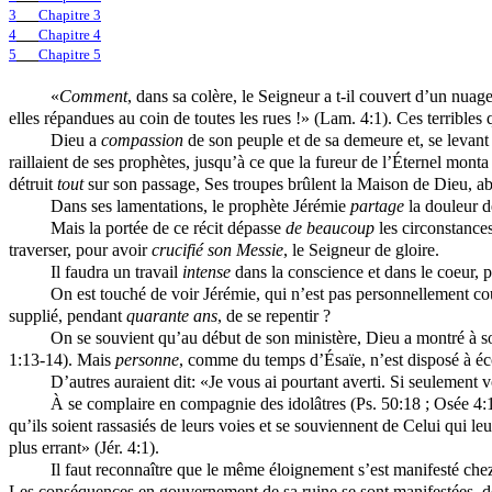
3
Chapitre 3
4
Chapitre 4
5
Chapitre 5
«
Comment
, dans sa colère, le Seigneur a t-il couvert d’un nuage
elles répandues au coin de toutes les rues !» (Lam. 4:1). Ces terrible
Dieu a
compassion
de son peuple et de sa demeure et, se levant 
raillaient de ses prophètes, jusqu’à ce que la fureur de l’Éternel monta
détruit
tout
sur son passage, Ses troupes brûlent la Maison de Dieu, abatt
Dans ses lamentations, le prophète Jérémie
partage
la douleur de
Mais la portée de ce récit dépasse
de beaucoup
les circonstances
traverser, pour avoir
crucifié son Messie
, le Seigneur de gloire.
Il faudra un travail
intense
dans la conscience et dans le coeur, 
On est touché de voir Jérémie, qui n’est pas personnellement cou
supplié, pendant
quarante ans
, de se repentir ?
On se souvient qu’au début de son ministère, Dieu a montré à so
1:13-14). Mais
personne
, comme du temps d’Ésaïe, n’est disposé à éco
D’autres auraient dit: «Je vous ai pourtant averti. Si seulement 
À se complaire en compagnie des idolâtres (Ps. 50:18 ; Osée 4:1
qu’ils soient rassasiés de leurs voies et se souviennent de Celui qui le
plus errant» (Jér. 4:1).
Il faut reconnaître que le même éloignement s’est manifesté che
Les conséquences en gouvernement de sa ruine se sont manifestées, des 