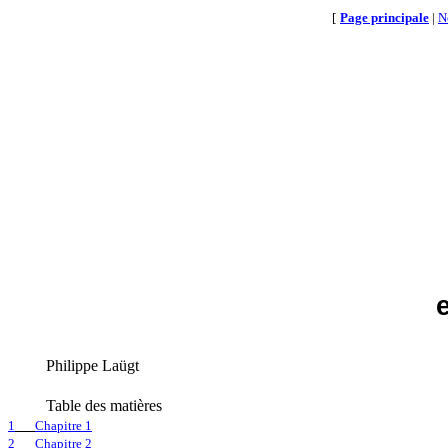
[
Page principale
|
N
Philippe Laügt
Table des matières
1
Chapitre 1
2
Chapitre 2