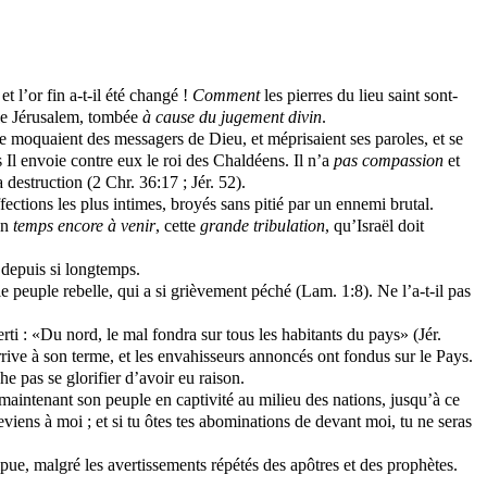
et l’or fin a-t-il été changé !
Comment
les pierres du lieu saint sont-
de Jérusalem, tombée
à cause du jugement divin
.
se moquaient des messagers de Dieu, et méprisaient ses paroles, et se
s Il envoie contre eux le roi des Chaldéens. Il n’a
pas compassion
et
 destruction (2 Chr. 36:17 ; Jér. 52).
ffections les plus intimes, broyés sans pitié par un ennemi brutal.
un
temps encore à venir
, cette
grande tribulation
, qu’Israël doit
 depuis si longtemps.
e peuple rebelle, qui a si grièvement péché (Lam. 1:8). Ne l’a-t-il pas
verti : «Du nord, le mal fondra sur tous les habitants du pays» (Jér.
rive à son terme, et les envahisseurs annoncés ont fondus sur le Pays.
e pas se glorifier d’avoir eu raison.
aintenant son peuple en captivité au milieu des nations, jusqu’à ce
eviens à moi ; et si tu ôtes tes abominations de devant moi, tu ne seras
mpue, malgré les avertissements répétés des apôtres et des prophètes.