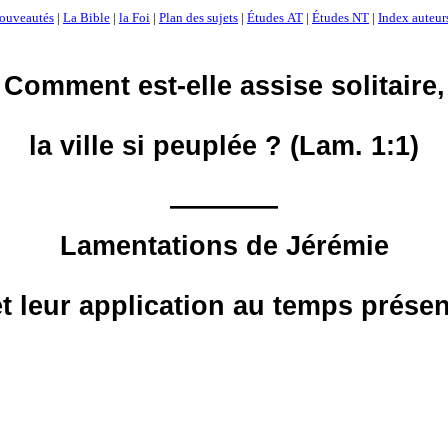
ouveautés
|
La Bible
|
la Foi
|
Plan des sujets
|
Études AT
|
Études NT
|
Index auteur
Comment est-elle assise solitaire,
la ville si peuplée ? (Lam. 1:1)
————
Lamentations de Jérémie
et leur application au temps présen