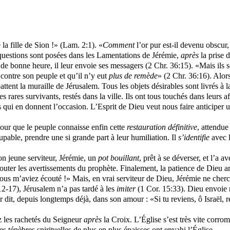
 la fille de Sion !» (Lam. 2:1). «
Comment
l’or pur est-il devenu obscur, 
s questions sont posées dans les Lamentations de Jérémie,
après
la prise 
de bonne heure, il leur envoie ses messagers (2 Chr. 36:15). «Mais ils 
 contre son peuple et qu’il n’y eut
plus de remède
» (2 Chr. 36:16). Alor
ent la muraille de Jérusalem. Tous les objets désirables sont livrés à la
s rares survivants, restés dans la ville. Ils ont tous touchés dans leurs a
 qui en donnent l’occasion. L’Esprit de Dieu veut nous faire anticiper 
pour que le peuple connaisse enfin cette
restauration
définitive
, attendue
pable, prendre une si grande part à leur humiliation. Il
s’identifie
avec l
n jeune serviteur, Jérémie, un
pot bouillant
, prêt à se déverser, et l’a a
uter les avertissements du prophète. Finalement, la patience de Dieu ar
vous m’aviez écouté !» Mais, en vrai serviteur de Dieu, Jérémie ne cherch
2-17), Jérusalem n’a pas tardé à les
imiter
(1 Cor. 15:33). Dieu envoie m
ur dit, depuis longtemps déjà, dans son amour : «Si tu reviens, ô Israël, r
z les rachetés du Seigneur
après
la Croix. L’Église s’est très vite corro
ténèbres spirituelles de plus en plus épaisses ont envahi l’Église.