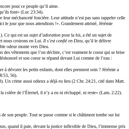
 encore pour ce peuple qu’il aime.
qu’ils font» (Luc 23:34).
 leur méchanceté foncière. Leur attitude n’est pas sans rappeler celle
t ici le jour que nous attendions !». Grandement attristé, Jérémie
1). Ce qui est un sujet
d’adoration
pour la foi, a été un sujet de
et nous croirons en Lui.
Il s’est confié en Dieu
, qu’il le délivre
ble odeur monte vers Dieu.
s des vêtements que l’on déchire, c’est vraiment le coeur qui se brise
 a déshonoré et son coeur se répand devant Lui comme de l’eau :
r à dévorer les petits enfants, dont elles prennent soin ? Jérémie a
8:53, 56).
). Un crime aussi odieux a déjà eu lieu (2 Chr. 24:21, cité dans Matt.
 colère de l’Éternel, il n’y a eu ni réchappé, ni reste» (Lam. 2:22).
ts de son peuple. Tout se passe comme si le châtiment tombe sur lui
s, quand il paie, devant la justice inflexible de Dieu, l’immense prix