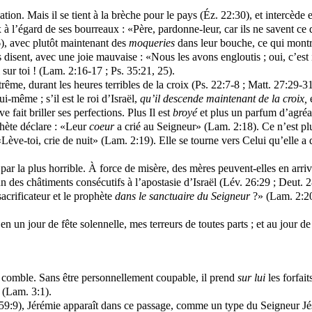
ion. Mais il se tient à la brèche pour le pays (Éz. 22:30), et intercède
x à l’égard de ses bourreaux : «Père, pardonne-leur, car ils ne savent ce 
), avec plutôt maintenant des
moqueries
dans leur bouche, ce qui montre
Ils disent, avec une joie mauvaise : «Nous les avons engloutis ; oui, c’es
i sur toi ! (Lam. 2:16-17 ; Ps. 35:21, 25).
trême, durant les heures terribles de la croix (Ps. 22:7-8 ; Matt. 27:29-3
lui-même ; s’il est le roi d’Israël,
qu’il descende maintenant de la croix,
e fait briller ses perfections. Plus Il est
broyé
et plus un parfum d’agréa
phète déclare : «Leur
coeur
a crié au Seigneur» (Lam. 2:18). Ce n’est plu
: «Lève-toi, crie de nuit» (Lam. 2:19). Elle se tourne vers Celui qu’elle
ar la plus horrible. À force de misère, des mères peuvent-elles en arrive
n des châtiments consécutifs à l’apostasie d’Israël (Lév. 26:29 ; Deut. 2
acrificateur et le prophète
dans le sanctuaire du Seigneur
?» (Lam. 2:20
jour de fête solennelle, mes terreurs de toutes parts ; et au jour de la
on comble. Sans être personnellement coupable, il prend
sur lui
les forfai
» (Lam. 3:1).
59:9), Jérémie apparaît dans ce passage, comme un type du Seigneur Jésu