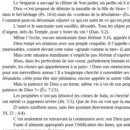
Le Seigneur a saccagé la clôture de Son jardin, un jardin où il n
Dieu
«s’est proposé de détruire la muraille de la fille de Sion» !
dans le bel héritage (Ps. 16:6) mais du «cordeau de la désolation» (És. 
Comment peut-on désormais
séparer
ce qui est
saint
de ce qui est
pro
L’autel et le sanctuaire sont souillés, dévastés. Tous les objet
d’argent, tirés du Temple, pour y boire du vin ! (Dan. 5:2).
Même l’Arche, encore mentionnée dans Jérémie 3:16, appelée le 
Dieu
rompt
ses relations avec son peuple coupable. Il l’appel
intarissables, coulent devant cette ruine «grande comme la mer» (Lam.
Mais cette situation humiliante n’empêche pas Jérémie
d’espére
Jésus, dans les perfections de son coeur, parfaitement humain et 
journée, les choses qui appartiennent à ta paix» ! Dans son omniscience
pour son merveilleux amour ! Il a longtemps cherché à rassembler ses 
Jérusalem, créée pour être une jubilation, encore appelée la
sainte
vill
Mais la patience de Dieu a un terme, même vis à vis de son peup
patience de Dieu ?» (És. 7:13).
Les prophètes n’ont pas dénoncé les crimes de Juda, ni cherch
ont mérité ce jugement sévère (Jér. 5:5). Que de fois on voit que la m
D’autres souffrent aussi, sans être pourtant directement responsa
19, 21 ; 4:4).
C’est seulement en retrouvant la communion avec son Dieu que le 
Faute d’aliments appropriés pour l’édification des âmes, qui am