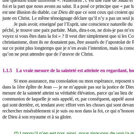
une question toute différente ». Nullement ; c’est une ruse de Satan et
foi et la part que nous avons au salut. Il a posé ce principe que « par lu
est une illusion du diable, car
Dieu dit
que ce sont ceux qui croient qu
juste en Christ. Le même témoignage déclare qu’il n’y a pas un seul just
Je puis avoir, enseigné par l’Esprit, une conscience naturelle du 
péché, je trouve une paix parfaite. Mais, dira-t-on, ne dois-je pas m
voyez si vous êtes dans la foi » ? Il veut dire simplement que si les C
christianisme, dont ils ne doutaient pas, être assurés de l’apostolat de 
sur ce point plus longtemps que je n’en avais l’intention, mais la conso
qu’on ne peut attendre que de l’œuvre de Christ.
1.1.5
La vraie mesure de la sainteté est atteinte en regardant, h
Si mon assurance, ma consolation ou mon espérance, reposent sur
dans la 1ère épître de Jean — je ne m’appuie pas sur la justice de Dieu 
mesure de la sainteté atteint sa véritable élévation, parce qu’au lieu 
communion de laquelle je suis appelé, et, par conséquent, appelé aus
qui sont derrière, et, tendant avec effort vers les choses qui sont dev
rechercher misérablement si je suis ou non dans la foi, ce qui n’honore
de Dieu à son royaume et à sa gloire.
(*) Lorsqu’il n’en est pas ainsi, nous risquons de voir la 