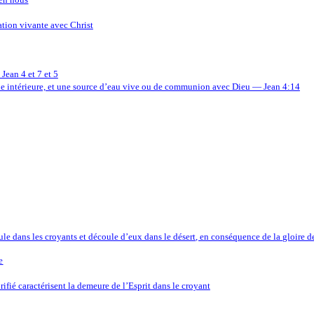
ation vivante avec Christ
Jean 4 et 7 et 5
 vie intérieure, et une source d’eau vive ou de communion avec Dieu — Jean 4:14
le dans les croyants et découle d’eux dans le désert, en conséquence de la gloire de Ch
e
rifié caractérisent la demeure de l’Esprit dans le croyant