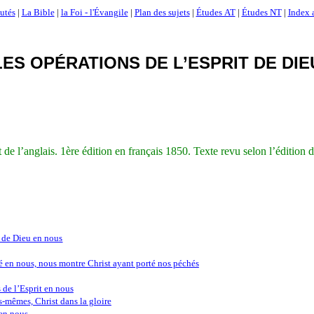
utés
|
La Bible
|
la Foi - l'Évangile
|
Plan des sujets
|
Études AT
|
Études NT
|
Index 
LES OPÉRATIONS DE L’
ESPRIT
DE DIE
 de l’anglais. 1ère édition en français 1850. Texte revu selon l’édition 
t de Dieu en nous
hé en nous, nous montre Christ ayant porté nos péchés
s de l’Esprit en nous
us-mêmes, Christ dans la gloire
 en nous