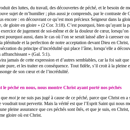
oduit des luttes, du travail, des découvertes de péché, et le besoin de m
rouve sujet de m’humilier ; plus aussi je comprends, par le contraste de
s encore : en découvrant ce qu’est mon précieux Seigneur dans la gloire, 
 de gloire en gloire » (2 Cor. 3:18). C’est pourquoi, bien qu’ayant la 
ible exercice de jugement de soi-même et de la douleur de cœur, lorsqu’
est pourquoi aussi, dans le cas où l’on se serait laissé aller à caresser 
a plénitude et la perfection de notre acceptation devant Dieu en Christ, l
cration du principe d’incrédulité qui place l’âme, lorsqu’elle a découver
 affranchissant » (Gal. 5:1).
ira jamais de cette expression et d’autres semblables, car la foi sait que
 pure, et les traiter en conséquence. Tout fidèle, s’il croit à la pleine e
songe de son cœur et de l’incrédulité.
nt le péché en nous, nous montre Christ ayant porté nos péchés
e que
moi
je ne suis pas jugé à cause de ce péché, parce que Christ en a
elle voudrait tout pervertir. Mais la vérité est que l’Esprit Saint qui nous
une pleine assurance que ces péchés sont ôtés, et que je suis, en Christ,
e gloire où est Christ.