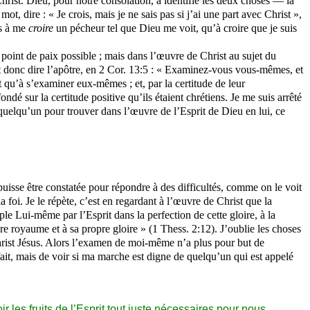
hrist. Dieu, pour notre consolation, a identifié les deux choses — la
ot, dire : « Je crois, mais je ne sais pas si j’ai une part avec Christ »,
ts à me
croire
un pécheur tel que Dieu me voit, qu’à croire que je suis
, point de paix possible ; mais dans l’œuvre de Christ au sujet du
ut donc dire l’apôtre, en 2 Cor. 13:5 : « Examinez-vous vous-mêmes, et
t qu’à s’examiner eux-mêmes ; et, par la certitude de leur
ondé sur la certitude positive qu’ils étaient chrétiens. Je me suis arrêté
t quelqu’un pour trouver dans l’œuvre de l’Esprit de Dieu en lui, ce
isse être constatée pour répondre à des difficultés, comme on le voit
 foi. Je le répète, c’est en regardant à l’œuvre de Christ que la
le Lui-même par l’Esprit dans la perfection de cette gloire, à la
re royaume et à sa propre gloire » (1
Thess
. 2:12). J’oublie les choses
e Christ Jésus. Alors l’examen de moi-même n’a plus pour but de
fait, mais de voir si ma marche est digne de quelqu’un qui est appelé
r les fruits de l’Esprit tout juste nécessaires pour nous