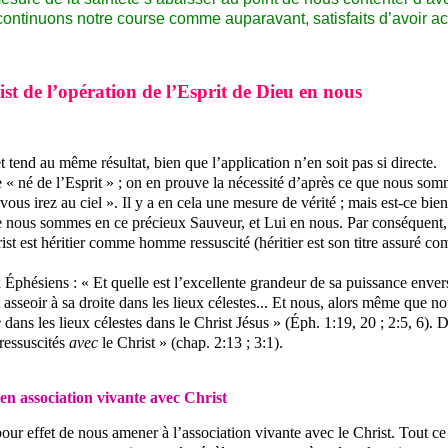
ontinuons notre course comme auparavant, satisfaits d’avoir ac
st de l’opération de l’Esprit de Dieu en nous
t tend au même résultat, bien que l’application n’en soit pas si directe.
 « né de l’Esprit » ; on en prouve la nécessité d’après ce que nous somm
vous irez au ciel ». Il y a en cela une mesure de vérité ; mais est-ce bie
ue nous sommes en ce précieux Sauveur, et Lui en nous. Par conséquent, i
hrist est héritier comme homme ressuscité (héritier est son titre assuré
 Éphésiens : « Et quelle est l’excellente grandeur de sa puissance envers
ait asseoir à sa droite dans les lieux célestes... Et nous, alors même que 
e
dans les lieux célestes dans le Christ Jésus » (
Éph
. 1:19, 20 ; 2:5, 6)
 ressuscités
avec
le Christ » (chap. 2:13 ; 3:1).
en association vivante avec Christ
our effet de nous amener à l’association vivante avec le Christ. Tout ce 