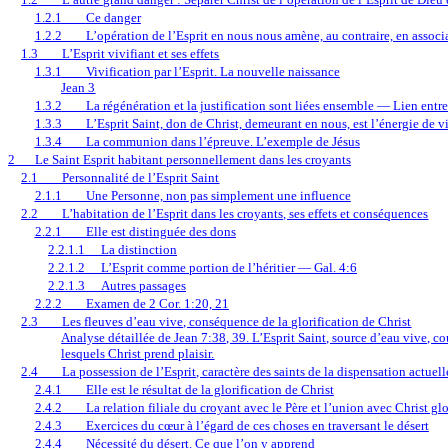
1.2.1
Ce danger
1.2.2
L’opération de l’Esprit en nous nous amène, au contraire, en associ
1.3
L’Esprit vivifiant et ses effets
1.3.1
Vivification par l’Esprit. La nouvelle naissance
Jean 3
1.3.2
La régénération et la justification sont liées ensemble
— Lien entre 
1.3.3
L’Esprit Saint, don de Christ, demeurant en nous, est l’énergie de
1.3.4
La communion dans l’épreuve. L’exemple de Jésus
2
Le Saint Esprit habitant personnellement dans les croyants
2.1
Personnalité de l’Esprit Saint
2.1.1
Une Personne, non pas simplement une influence
2.2
L’habitation de l’Esprit dans les croyants, ses effets et conséquences
2.2.1
Elle est distinguée des dons
2.2.1.1
La distinction
2.2.1.2
L’Esprit comme portion de l’héritier — Gal. 4:6
2.2.1.3
Autres passages
2.2.2
Examen de 2 Cor. 1:20, 21
2.3
Les fleuves d’eau vive, conséquence de la glorification de Christ
Analyse détaillée de Jean 7:38, 39. L’Esprit Saint, source d’eau vive, cou
lesquels Christ prend plaisir.
2.4
La possession de l’Esprit, caractère des saints de la dispensation actuell
2.4.1
Elle est le résultat de la glorification de Christ
2.4.2
La relation filiale du croyant avec le Père et l’union avec Christ glo
2.4.3
Exercices du cœur à l’égard de ces choses en traversant le désert
2.4.4
Nécessité du désert. Ce que l’on y apprend