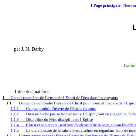
[
Page principale
|
Nouvea
par J. N. Darby
Traduit
Table des matières
1
Grands caractères de l’œuvre de l’Esprit de Dieu dans les croyants
1.1
Danger de confondre l’œuvre de Christ pour nous, et l’œuvre de l’Espri
1.1.1
Ce que produit l’œuvre de l’Esprit en nous
1.1.2
Dieu ne cache pas sa face de nous. L’Esprit, tout en jugeant le péc
1.1.3
Discipline du Père, discipline de l’Église
1.1.4
Christ et son œuvre, seul vrai fondement de la paix, et non les effet
1.1.5
La vraie mesure de la sainteté est atteinte en regardant, hors de no
1.2
L’autre grand danger : Séparer Christ de l’opération de l’Esprit de Dieu