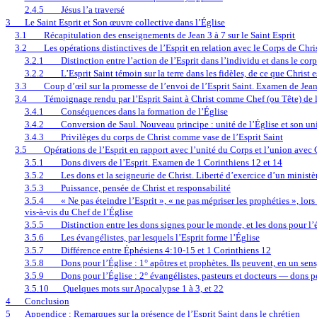
2.4.5
Jésus l’a traversé
3
Le Saint Esprit et Son œuvre collective dans l’Église
3.1
Récapitulation des enseignements de Jean 3 à 7 sur le Saint Esprit
3.2
Les opérations distinctives de l’Esprit en relation avec le Corps de Chri
3.2.1
Distinction entre l’action de l’Esprit dans l’individu et dans le cor
3.2.2
L’Esprit Saint témoin sur la terre dans les fidèles, de ce que Christ e
3.3
Coup d’œil sur la promesse de l’envoi de l’Esprit Saint. Examen de Jea
3.4
Témoignage rendu par l’Esprit Saint à Christ comme Chef (ou Tête) de 
3.4.1
Conséquences dans la formation de l’Église
3.4.2
Conversion de Saul. Nouveau principe : unité de l’Église et son un
3.4.3
Privilèges du corps de Christ comme vase de l’Esprit Saint
3.5
Opérations de l’Esprit en rapport avec l’unité du Corps et l’union avec 
3.5.1
Dons divers de l’Esprit. Examen de 1 Corinthiens 12 et 14
3.5.2
Les dons et la seigneurie de Christ. Liberté d’exercice d’un ministè
3.5.3
Puissance, pensée de Christ et responsabilité
3.5.4
« Ne pas éteindre l’Esprit », « ne pas mépriser les prophéties », lo
vis-à-vis du Chef de l’Église
3.5.5
Distinction entre les dons signes pour le monde, et les dons pour l’
3.5.6
Les évangélistes, par lesquels l’Esprit forme l’Église
3.5.7
Différence entre Éphésiens 4:10-15 et 1 Corinthiens 12
3.5.8
Dons pour l’Église : 1° apôtres et prophètes. Ils peuvent, en un sen
3.5.9
Dons pour l’Église : 2° évangélistes, pasteurs et docteurs — dons 
3.5.10
Quelques mots sur Apocalypse 1 à 3, et 22
4
Conclusion
5
Appendice : Remarques sur la présence de l’Esprit Saint dans le chrétien