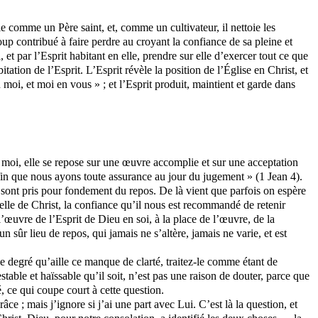
e comme un Père saint, et, comme un cultivateur, il nettoie les
oup contribué à faire perdre au croyant la confiance de sa pleine et
l, et par l’Esprit habitant en elle, prendre sur elle d’exercer tout ce que
tation de l’Esprit. L’Esprit révèle la position de l’Église en Christ, et
 moi, et moi en vous » ; et l’Esprit produit, maintient et garde dans
r moi, elle se repose sur une œuvre accomplie et sur une acceptation
fin que nous ayons toute assurance au jour du jugement » (1 Jean 4).
ui sont pris pour fondement du repos. De là vient que parfois on espère
celle de Christ, la confiance qu’il nous est recommandé de retenir
 l’œuvre de l’Esprit de Dieu en soi, à la place de l’œuvre, de la
n sûr lieu de repos, qui jamais ne s’altère, jamais ne varie, et est
lque degré qu’aille ce manque de clarté, traitez-le comme étant de
able et haïssable qu’il soit, n’est pas une raison de douter, parce que
, ce qui coupe court à cette question.
âce ; mais j’ignore si j’ai une part avec Lui. C’est là la question, et