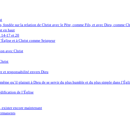
st
ps, fondée sur la relation de Christ avec le Père, comme Fils, et avec Dieu, comme Ch
st en haut
n 14-17 et 20
l’Église et à Christ comme Seigneur
ion avec Christ
Christ
re et responsabilité envers Dieu
rs même qu’il plairait à Dieu de se servir du plus humble et du plus simple dans l’Égl
édification de l’Église
s, exister encore maintenant
permanents