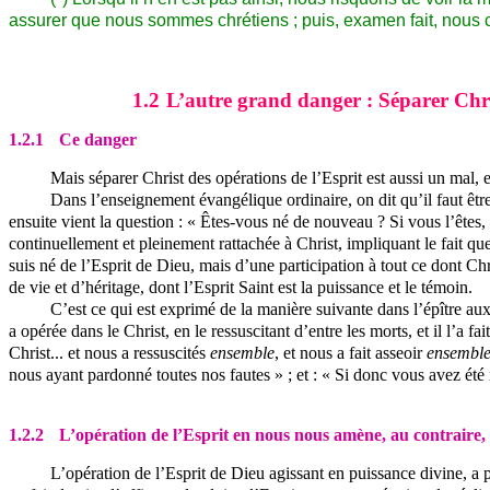
assurer que nous sommes chrétiens ; puis, examen fait, nous c
1.2
L’autre grand danger : Séparer Chri
1.2.1
Ce danger
Mais séparer Christ des opérations de l’Esprit est aussi un mal, e
Dans l’enseignement évangélique ordinaire, on dit qu’il faut être
ensuite vient la question : « Êtes-vous né de nouveau ? Si vous l’êtes, 
continuellement et pleinement rattachée à Christ, impliquant le fait q
suis né de l’Esprit de Dieu, mais d’une participation à tout ce dont C
de vie et d’héritage, dont l’Esprit Saint est la puissance et le témoin.
C’est ce qui est exprimé de la manière suivante dans l’épître aux
a opérée dans le Christ, en le ressuscitant d’entre les morts, et il l’a f
Christ... et nous a ressuscités
ensemble
, et nous a fait asseoir
ensembl
nous ayant pardonné toutes nos fautes » ; et : « Si donc vous avez été
1.2.2
L’opération de l’Esprit en nous nous amène, au contraire, 
L’opération de l’Esprit de Dieu agissant en puissance divine, a p