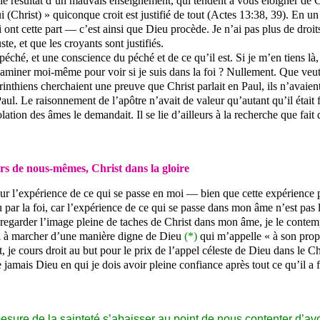
 le résultat d’un mauvais enseignement, qui tendent à vous éloigner de C
i (Christ) » quiconque croit est justifié de tout (Actes 13:38, 39). En un m
i ont cette part — c’est ainsi que Dieu procède. Je n’ai pas plus de droi
e, et que les croyants sont justifiés.
péché, et une conscience du péché et de ce qu’il est. Si je m’en tiens là
’examiner moi-même pour voir si je suis dans la foi ? Nullement. Que ve
orinthiens cherchaient une preuve que Christ parlait en Paul, ils n’avaien
Paul. Le raisonnement de l’apôtre n’avait de valeur qu’autant qu’il était f
lation des âmes le demandait. Il se lie d’ailleurs à la recherche que fai
ors de nous-mêmes, Christ dans la gloire
 l’expérience de ce qui se passe en moi — bien que cette expérience pu
par la foi, car l’expérience de ce qui se passe dans mon âme n’est pas la
de regarder l’image pleine de taches de Christ dans mon âme, je le contemp
si à marcher d’une manière digne de Dieu
(*)
qui m’appelle « à son prop
ant, je cours droit au but pour le prix de l’appel céleste de Dieu dans l
 jamais Dieu en qui je dois avoir pleine confiance après tout ce qu’il a 
mesure de la sainteté s’abaisser au point de nous contenter d’avoi