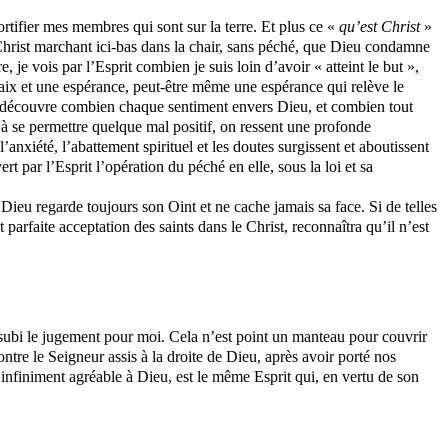
ortifier mes membres qui sont sur la terre. Et plus ce «
qu’est Christ
»
 Christ marchant ici-bas dans la chair, sans péché, que Dieu condamne
je vois par l’Esprit combien je suis loin d’avoir « atteint le but »,
paix et une espérance, peut-être même une espérance qui relève le
on découvre combien chaque sentiment envers Dieu, et combien tout
ou à se permettre quelque mal positif, on ressent une profonde
’anxiété, l’abattement spirituel et les doutes surgissent et aboutissent
t par l’Esprit l’opération du péché en elle, sous la loi et sa
 Dieu regarde toujours son Oint et ne cache jamais sa face. Si de telles
t parfaite acceptation des saints dans le Christ, reconnaîtra qu’il n’est
 subi le jugement pour moi. Cela n’est point un manteau pour couvrir
 montre le Seigneur assis à la droite de Dieu, après avoir porté nos
 infiniment agréable à Dieu, est le même Esprit qui, en vertu de son