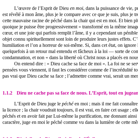
L’œuvre de l’Esprit de Dieu
en moi
, dans
la puissance de vie, pr
est
révélé à mon âme, plus je le compare avec ce que je suis, plus je t
cette mauvaise racine de péché dans la chair qui est en moi. Et bien plu
quoique je puisse être progressivement « transformé en la même image,
cœur, et une joie qui parfois remplit l’âme, il y a cependant un pén
objet connu spirituellement sont loin de produire leurs justes effets. C’
humiliation et l’on a horreur de soi-même. Si, dans cet état, on ignore l
quelquefois à un retour mal entendu et fâcheux à la loi — sorte de consé
condamnation, et non « dans la liberté où Christ nous a placés en nous
On entend dire : « Dieu cache sa face de moi ». La foi ne se serv
pensées vous viennent, il faut les considérer comme de l’incrédulité toute
pas vrai que Dieu cache sa face ; l’admettre comme vrai, serait un men
1.1.2
Dieu ne cache pas sa face de nous. L’Esprit, tout en jugea
L’Esprit de Dieu juge le
péché
en moi ; mais il me fait connaîtr
la licence ; la chair voudrait toujours, il est vrai, en faire cet usage ; 
péchés et en avoir fait par Lui-même la purification, me donnant ainsi 
caractère, juge en moi le péché comme vu dans la lumière de cette mêm