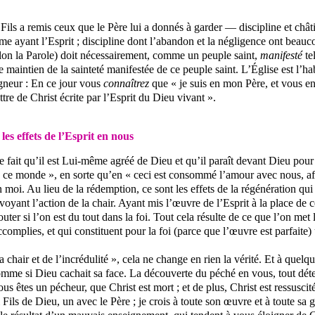
Fils a remis ceux que le Père lui a donnés à garder — discipline et châti
mme ayant l’Esprit ; discipline dont l’abandon et la négligence ont beauc
elon la Parole) doit nécessairement, comme un peuple saint,
manifesté
te
maintien de la sainteté manifestée de ce peuple saint. L’Église est l’habi
igneur : En ce jour vous
connaîtrez
que « je suis en mon Père, et vous en
ettre de Christ écrite par l’Esprit du Dieu vivant ».
les effets de l’Esprit en nous
e fait qu’il est Lui-même agréé de Dieu et qu’il paraît devant Dieu pou
ans ce monde », en sorte qu’en « ceci est consommé l’amour avec nous, a
en moi. Au lieu de la rédemption, ce sont les effets de la régénération q
 voyant l’action de la chair. Ayant mis l’œuvre de l’Esprit à la place de 
uter si l’on est du tout dans la foi. Tout cela résulte de ce que l’on met
ccomplies, et qui constituent pour la foi (parce que l’œuvre est parfaite) u
la chair et de l’incrédulité », cela ne change en rien la vérité. Et à que
omme si Dieu cachait sa face. La découverte du péché en vous, tout détest
s êtes un pécheur, que Christ est mort ; et de plus, Christ est ressuscité
Fils de Dieu, un avec le Père ; je crois à toute son œuvre et à toute sa gr