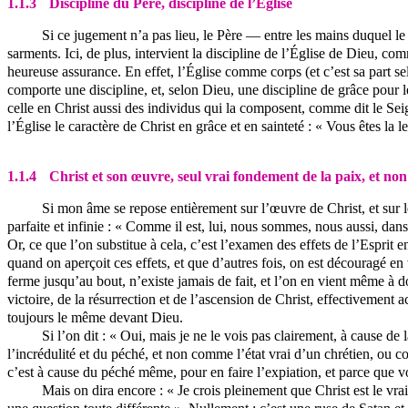
1.1.3
Discipline du Père, discipline de l’Église
Si ce jugement n’a pas lieu, le Père — entre les mains duquel le 
sarments. Ici, de plus, intervient la discipline de l’Église de Dieu, co
heureuse assurance. En effet, l’Église comme corps (et c’est sa part s
comporte une discipline, et, selon Dieu, une discipline de grâce pour le 
celle en Christ aussi des individus qui la composent, comme dit le Se
l’Église le caractère de Christ en grâce et en sainteté : « Vous êtes la l
1.1.4
Christ et son œuvre, seul vrai fondement de la paix, et non 
Si mon âme se repose entièrement sur l’œuvre de Christ, et sur l
parfaite et infinie : « Comme il est, lui, nous sommes, nous aussi, d
Or, ce que l’on substitue à cela, c’est l’examen des effets de l’Esprit 
quand on aperçoit ces effets, et que d’autres fois, on est découragé en
ferme jusqu’au bout, n’existe jamais de fait, et l’on en vient même à do
victoire, de la résurrection et de l’ascension de Christ, effectivement a
toujours le même devant Dieu.
Si l’on dit : « Oui, mais je ne le vois pas clairement, à cause de 
l’incrédulité et du péché, et non comme l’état vrai d’un chrétien, ou c
c’est à cause du péché même, pour en faire l’expiation, et parce que vou
Mais on dira encore : « Je crois pleinement que Christ est le vrai 