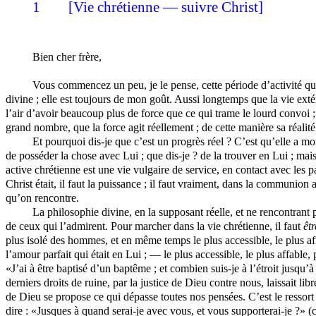
1
[Vie chrétienne — suivre Christ]
Bien cher frère,
Vous commencez un peu, je le pense, cette période d’activité qui 
divine ; elle est toujours de mon goût. Aussi longtemps que la vie exté
l’air d’avoir beaucoup plus de force que ce qui trame le lourd convoi 
grand nombre, que la force agit réellement ; de cette manière sa réalité
Et pourquoi dis-je que c’est un progrès réel ? C’est qu’elle a mo
de posséder la chose avec Lui ; que dis-je ? de la trouver en Lui ; mais
active chrétienne est une vie vulgaire de service, en contact avec les p
Christ était, il faut la puissance ; il faut vraiment, dans la communion 
qu’on rencontre.
La philosophie divine, en la supposant réelle, et ne rencontrant p
de ceux qui l’admirent. Pour marcher dans la vie chrétienne, il faut
êtr
plus isolé des hommes, et en même temps le plus accessible, le plus a
l’amour parfait qui était en Lui ; — le plus accessible, le plus affable,
«J’ai à être baptisé d’un baptême ; et combien suis-je à l’étroit jusqu
derniers droits de ruine, par la justice de Dieu contre nous, laissait l
de Dieu se propose ce qui dépasse toutes nos pensées. C’est le ressort 
dire : «Jusques à quand serai-je avec vous, et vous supporterai-je ?» (