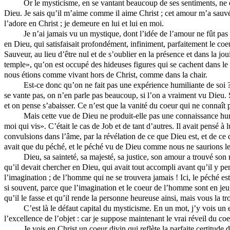
Or le mysticisme, en se vantant beaucoup de ses sentiments, ne d
Dieu. Je sais qu’il m’aime comme il aime Christ ; cet amour m’a sauvé 
l’adore en Christ ; je demeure en lui et lui en moi.
Je n’ai jamais vu un mystique, dont l’idée de l’amour ne fût pa
en Dieu, qui satisfaisait profondément, infiniment, parfaitement le coe
Sauveur, au lieu d’être nul et de s’oublier en la présence et dans la j
temple», qu’on est occupé des hideuses figures qui se cachent dans le 
nous étions comme vivant hors de Christ, comme dans la chair.
Est-ce donc qu’on ne fait pas une expérience humiliante de soi ?
se vante pas, on n’en parle pas beaucoup, si l’on a vraiment vu Dieu
et on pense s’abaisser. Ce n’est que la vanité du coeur qui ne connaît 
Mais cette vue de Dieu ne produit-elle pas une connaissance hu
moi qui vis». C’était le cas de Job et de tant d’autres. Il avait pensé à
convulsions dans l’âme, par la révélation de ce que Dieu est, et de ce qu
avait que du péché, et le péché vu de Dieu comme nous ne saurions le 
Dieu, sa sainteté, sa majesté, sa justice, son amour a trouvé so
qu’il devait chercher en Dieu, qui avait tout accompli avant qu’il y p
l’imagination ; de l’homme qui ne se trouvera jamais ! Ici, le péché est
si souvent, parce que l’imagination et le coeur de l’homme sont en jeu. 
qu’il le fasse et qu’il rende la personne heureuse ainsi, mais vous la t
C’est là le défaut capital du mysticisme. En un mot, j’y vois un 
l’excellence de l’objet : car je suppose maintenant le vrai réveil du coe
Je vois en Christ un coeur divin qui reflète la parfaite certitude