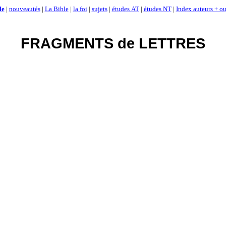
le
|
nouveautés
|
La Bible
|
la foi
|
sujets
|
études AT
|
études NT
|
Index auteurs + ou
FRAGMENTS de LETTRES