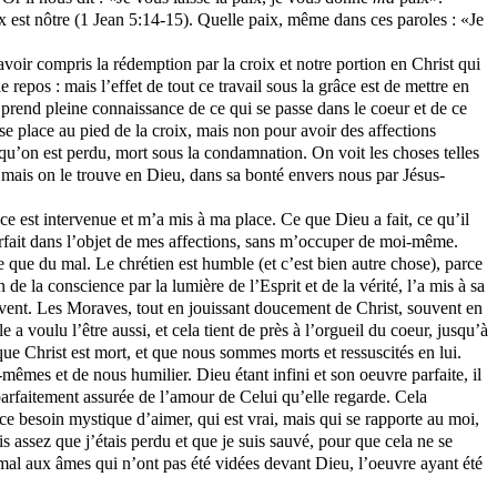
ix est nôtre (1 Jean 5:14-15). Quelle paix, même dans ces paroles : «Je
avoir compris la rédemption par la croix et notre portion en Christ qui
 repos : mais l’effet de tout ce travail sous la grâce est de mettre en
e
prend pleine connaissance de ce qui se passe dans le coeur et de ce
 place au pied de la croix, mais non pour avoir des affections
 qu’on est perdu, mort sous la condamnation. On voit les choses telles
 mais on le trouve en Dieu, dans sa bonté envers nous par Jésus-
ce est intervenue et m’a mis à ma place. Ce que Dieu a fait, ce qu’il
 parfait dans l’objet de mes affections, sans m’occuper de moi-même.
e que du mal. Le chrétien est humble (et c’est bien autre chose), parce
de la conscience par la lumière de l’Esprit et de la vérité, l’a mis à sa
uvent. Les Moraves, tout en jouissant doucement de Christ, souvent en
e a voulu l’être aussi, et cela tient de près à l’orgueil du coeur, jusqu’à
e Christ est mort, et que nous sommes morts et ressuscités en lui.
-mêmes et de nous humilier. Dieu étant infini et son oeuvre parfaite, il
 parfaitement assurée de l’amour de Celui qu’elle regarde. Cela
ce besoin mystique d’aimer, qui est vrai, mais qui se rapporte au moi,
 assez que j’étais perdu et que je suis sauvé, pour que cela ne se
 mal aux âmes qui n’ont pas été vidées devant Dieu, l’oeuvre ayant été