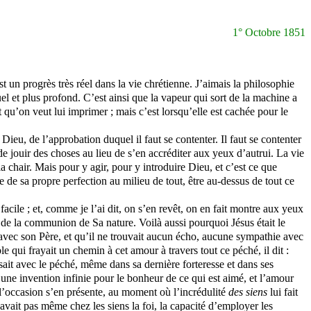
1° Octobre 1851
 un progrès très réel dans la vie chrétienne. J’aimais la philosophie
el et plus profond. C’est ainsi que la vapeur qui sort de la machine a
qu’on veut lui imprimer ; mais c’est lorsqu’elle est cachée pour le
ieu, de l’approbation duquel il faut se contenter. Il faut se contenter
 de jouir des choses au lieu de s’en accréditer aux yeux d’autrui. La vie
la chair. Mais pour y agir, pour y introduire Dieu, et c’est ce que
le de sa propre perfection au milieu de tout, être au-dessus de tout ce
facile ; et, comme je l’ai dit, on s’en revêt, on en fait montre aux yeux
ns de la communion de Sa nature. Voilà aussi pourquoi Jésus était le
 avec son Père, et qu’il ne trouvait aucun écho, aucune sympathie avec
le qui frayait un chemin à cet amour à travers tout ce péché, il dit :
sait avec le péché, même dans sa dernière forteresse et dans ses
 d’une invention infinie pour le bonheur de ce qui est aimé, et l’amour
e l’occasion s’en présente, au moment où l’incrédulité
des siens
lui fait
avait pas même chez les siens la foi, la capacité d’employer les