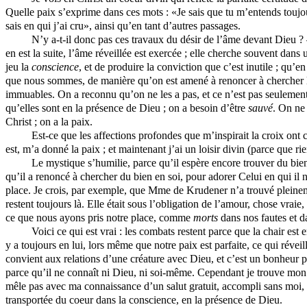
Quelle paix s’exprime dans ces mots : «Je sais que tu m’entends toujour
sais en qui j’ai cru», ainsi qu’en tant d’autres passages.
N’y a-t-il donc pas ces travaux du désir de l’âme devant Dieu ? —
en est la suite, l’âme réveillée est exercée ; elle cherche souvent dans 
jeu la
conscience
, et de
produire la conviction que c’est inutile ; qu’en 
que nous sommes, de manière qu’on est amené à renoncer à chercher la 
immuables. On a reconnu qu’on ne les a pas, et ce n’est pas seulement l
qu’elles sont en la présence de Dieu ; on a besoin d’être
sauvé
. On ne
Christ ; on a la paix.
Est-ce que les affections profondes que m’inspirait la croix ont 
est, m’a donné la paix ; et maintenant j’ai un loisir divin (parce que 
Le mystique s’humilie, parce qu’il espère encore trouver du bien
qu’il a renoncé à chercher du bien en soi, pour adorer Celui en qui il n’
place. Je crois, par exemple, que Mme de Krudener n’a trouvé pleineme
restent toujours là. Elle était sous l’obligation de l’amour, chose vraie,
ce que nous ayons pris notre place, comme
morts
dans nos fautes et d
Voici ce qui est vrai : les combats restent parce que la chair est
y a toujours en lui, lors même que notre paix est parfaite, ce qui réve
convient aux relations d’une créature avec Dieu, et c’est un bonheur po
parce qu’il ne connaît ni Dieu, ni soi-même. Cependant je trouve mon c
mêle pas avec ma connaissance d’un salut gratuit, accompli sans moi, e
transportée du coeur dans la conscience, en la présence de Dieu.