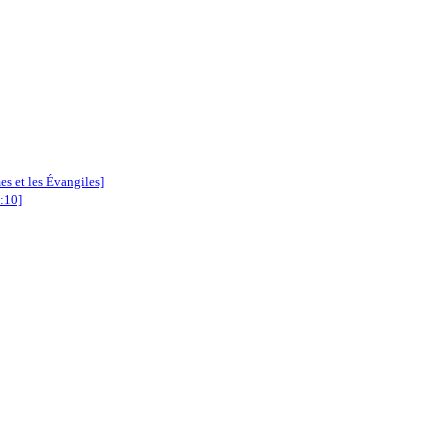
es et les Évangiles]
4:10]