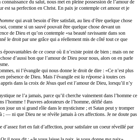
la connaissance du salut, nous met en pleine possession de l’amour de
r est sa perfection en Christ. En paix je contemple cet amour et je
l’homme
qui avait besoin d’être satisfait, au lieu d’être quelque chose
 de soi, comme si un sauvé pouvait être quelque chose devant un
résence de Dieu et qu’on contemple «sa beauté ravissante dans son
né le droit par une grâce qui a réellement mis de côté tout ce que
s épouvantables de ce coeur où il n’existe point de bien ; mais on ne
 chose d’aussi bon que l’amour de Dieu pour nous, alors on en parle
isme.
mes, ni l’évangile qui nous donne le droit de dire : «Ce n’est plus
e en présence de Dieu. Mais l’évangile est
la réponse
à toutes ces
a appris dans la croix de Jésus quel est l’amour de Dieu, lorsqu’il n’y
e mystique ne l’a jamais, parce qu’il cherche vainement dans l’homme ce
ns l’homme ! Pauvres adorateurs de l’homme, déifié dans
tion joue un si grand rôle dans le mysticisme ; et Satan peut y tromper
 là ; — ni que Dieu ne se révèle jamais à ces affections. Je ne doute pas
’assez fort en fait d’affection, pour satisfaire un coeur réveillé par
 Or il nous dit : «Je vous laisse la paix, je vous donne
ma
paix».