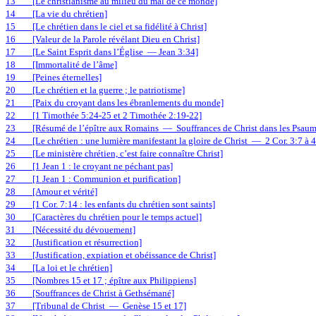
13
[Le christianisme au milieu du mal de ce monde]
14
[La vie du chrétien]
15
[Le chrétien dans le ciel et sa fidélité à Christ]
16
[Valeur de la Parole révélant Dieu en Christ]
17
[Le Saint Esprit dans l’Église
— Jean 3:34]
18
[Immortalité de l’âme]
19
[Peines éternelles]
20
[Le chrétien et la guerre ; le patriotisme]
21
[Paix du croyant dans les ébranlements du monde]
22
[1 Timothée 5:24-25 et 2 Timothée 2:19-22]
23
[Résumé de l’épître aux Romains
—
Souffrances de Christ dans les Psaum
24
[Le chrétien : une lumière manifestant la gloire de Christ
—
2 Cor. 3:7 à 
25
[Le ministère chrétien, c’est faire connaître Christ]
26
[1 Jean 1 : le croyant ne péchant pas]
27
[1 Jean 1 : Communion et purification]
28
[Amour et vérité]
29
[1 Cor. 7:14 : les enfants du chrétien sont saints]
30
[Caractères du chrétien pour le temps actuel]
31
[Nécessité du dévouement]
32
[Justification et résurrection]
33
[Justification, expiation et obéissance de Christ]
34
[La loi et le chrétien]
35
[Nombres 15 et 17 ; épître aux Philippiens]
36
[Souffrances de Christ à Gethsémané]
37
[Tribunal de Christ
—
Genèse 15 et 17]