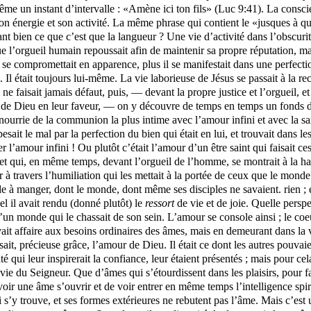
 même un instant d’intervalle : «Amène ici ton fils» (Luc 9:41). La consci
 énergie et son activité. La même phrase qui contient le «jusques à qua
t bien ce que c’est que la langueur ? Une vie d’activité dans l’obscurit
 que l’orgueil humain repoussait afin de maintenir sa propre réputation, 
s il se compromettait en apparence, plus il se manifestait dans une perfe
 Il était toujours lui-même. La vie laborieuse de Jésus se passait à la re
 ne faisait jamais défaut, puis, — devant la propre justice et l’orgueil, 
es de Dieu en leur faveur, — on y découvre de temps en temps un fonds d
 nourrie de la communion la plus intime avec l’amour infini et avec la sai
it le mal par la perfection du bien qui était en lui, et trouvait dans les
er l’amour infini ! Ou plutôt c’était l’amour d’un être saint qui faisait 
, et qui, en même temps, devant l’orgueil de l’homme, se montrait à la ha
er à travers l’humiliation qui les mettait à la portée de ceux que le mon
e à manger, dont le monde, dont même ses disciples ne savaient. rien ; et
l il avait rendu (donné plutôt) le
ressort
de vie et de joie. Quelle persp
 d’un monde qui le chassait de son sein. L’amour se console ainsi ; le co
vait affaire aux besoins ordinaires des âmes, mais en demeurant dans la v
sait, précieuse grâce, l’amour de Dieu. Il était ce dont les autres pouva
 qui leur inspirerait la confiance, leur étaient présentés ; mais pour cela
 la vie du Seigneur. Que d’âmes qui s’étourdissent dans les plaisirs, pour
e voir une âme s’ouvrir et de voir entrer en même temps l’intelligence sp
ui s’y trouve, et ses formes extérieures ne rebutent pas l’âme. Mais c’es