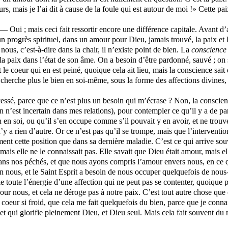
s, mais je l’ai dit à cause de la foule qui est autour de moi !» Cette pa
 Oui ; mais ceci fait ressortir encore une différence capitale. Avant d’
un progrès spirituel, dans un amour pour Dieu, jamais trouvé, la paix et le
nous, c’est-à-dire dans la chair, il n’existe point de bien. La
conscienc
paix dans l’état de son âme. On a besoin d’être pardonné, sauvé ; on se
e coeur qui en est peiné, quoique cela ait lieu, mais la conscience sait
 cherche plus le bien en soi-même, sous la forme des affections divines,
cessé, parce que ce n’est plus un besoin qui m’écrase ? Non, la conscien
rien n’est incertain dans mes relations), pour contempler ce qu’il y a de
 en soi, ou qu’il s’en occupe comme s’il pouvait y en avoir, et ne trouv
y a rien d’autre. Or ce n’est pas qu’il se trompe, mais que l’intervention 
nt cette position que dans sa dernière maladie. C’est ce qui arrive so
 mais elle ne le connaissait pas. Elle savait que Dieu était amour, mais ell
ans nos péchés, et que nous ayons compris l’amour envers nous, en ce qu
 en nous, et le Saint Esprit a besoin de nous occuper quelquefois de nous
ille toute l’énergie d’une affection qui ne peut pas se contenter, quoique
ur nous, et cela ne déroge pas à notre paix. C’est tout autre chose que 
oeur si froid, que cela me fait quelquefois du bien, parce que je connais
t qui glorifie pleinement Dieu, et Dieu seul. Mais cela fait souvent du