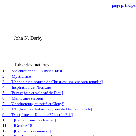
[
page principa
John N. Darby
Table des matières :
1
[Vie chrétienne — suivre Christ]
2
[Mysticisme]
3
[Une vie bien nourrie de Christ est une vie bien remplie]
4
[Inspiration de l’Écriture]
5
[Paix et joie et volonté de Dieu]
6
[Mal tourné en bien]
7
[Conducteurs, autorité et Clergé]
8
[L’Église manifestant la gloire de Dieu au monde]
9
[Discipline — Dieu : le Père et le Fils]
10
[La mort pour le chrétien]
11
[Genèse 18]
12
[Ce que nous sommes]