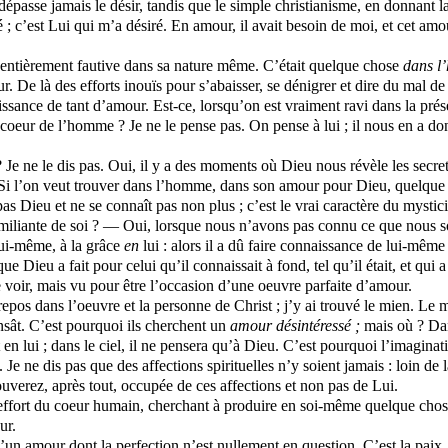
épasse jamais le désir, tandis que le simple christianisme, en donnant 
; c’est Lui qui m’a désiré. En amour, il avait besoin de moi, et cet amou
s entièrement fautive dans sa nature même. C’était quelque chose
dans 
ur. De là des efforts inouïs pour s’abaisser, se dénigrer et dire du mal
ouissance de tant d’amour. Est-ce, lorsqu’on est vraiment ravi dans la p
coeur de l’homme ? Je ne le pense pas. On pense à lui ; il nous en a don
 Je ne le dis pas. Oui, il y a des moments où Dieu nous révèle les secret
. Si l’on veut trouver dans l’homme, dans son amour pour Dieu, quelque
pas Dieu et ne se connaît pas non plus ; c’est le vrai caractère du mystic
miliante de soi ? — Oui, lorsque nous n’avons pas connu ce que nous som
 lui-même, à la grâce
en
lui : alors il a dû faire connaissance de lui-mêm
e Dieu a fait pour celui qu’il connaissait à fond, tel qu’il était, et qui 
voir, mais vu pour être l’occasion d’une oeuvre parfaite d’amour.
n repos dans l’oeuvre et la personne de Christ ; j’y ai trouvé le mien. L
ensât. C’est pourquoi ils cherchent un
amour désintéressé ;
mais où ? Da
 en lui ; dans le ciel, il ne pensera qu’à Dieu. C’est pourquoi l’imagina
Je ne dis pas que des affections spirituelles n’y soient jamais : loin de
rouverez, après tout, occupée de ces affections et non pas de Lui.
effort du coeur humain, cherchant à produire en soi-même quelque chose d
ur.
 d’un amour dont la perfection n’est nullement en question. C’est la paix.