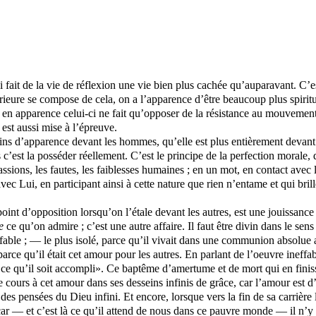
fait de la vie de réflexion une vie bien plus cachée qu’auparavant. C’est
rieure se compose de cela, on a l’apparence d’être beaucoup plus spiritu
; en apparence celui-ci ne fait qu’opposer de la résistance au mouvement 
 est aussi mise à l’épreuve.
ins d’apparence devant les hommes, qu’elle est plus entièrement devant D
 c’est la posséder réellement. C’est le principe de la perfection morale,
assions, les fautes, les faiblesses humaines ; en un mot, en contact avec 
avec Lui, en participant ainsi à cette nature que rien n’entame et qui bril
oint d’opposition lorsqu’on l’étale devant les autres, est une jouissance 
e
ce qu’on admire ; c’est une autre affaire. Il faut être divin dans le se
ffable ; — le plus isolé, parce qu’il vivait dans une communion absolue
 parce qu’il était cet amour pour les autres. En parlant de l’oeuvre ineffab
’à ce qu’il soit accompli». Ce baptême d’amertume et de mort qui en finis
ibre cours à cet amour dans ses desseins infinis de grâce, car l’amour est
des pensées du Dieu infini. Et encore, lorsque vers la fin de sa carrièr
car — et c’est là ce qu’il attend de nous dans ce pauvre monde — il n’y 