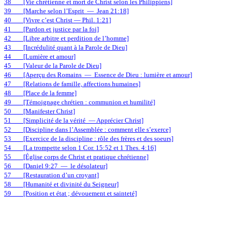
38
[Vie chrétienne et mort de Christ selon les Philippiens]
39
[Marche selon l’Esprit
—
Jean 21:18]
40
[Vivre c’est Christ — Phil. 1:21]
41
[Pardon et justice par la foi]
42
[Libre arbitre et perdition de l’homme]
43
[Incrédulité quant à la Parole de Dieu]
44
[Lumière et amour]
45
[Valeur de la Parole de Dieu]
46
[Aperçu des Romains
—
Essence de Dieu : lumière et amour]
47
[Relations de famille, affections humaines]
48
[Place de la femme]
49
[Témoignage chrétien : communion et humilité]
50
[Manifester Christ]
51
[Simplicité de la vérité
— Apprécier Christ]
52
[Discipline dans l’Assemblée : comment elle s’exerce]
53
[Exercice de la discipline : rôle des frères et des soeurs]
54
[La trompette selon 1 Cor. 15:52 et 1 Thes. 4:16]
55
[Église corps de Christ et pratique chrétienne]
56
[Daniel 9:27
—
le désolateur]
57
[Restauration d’un croyant]
58
[Humanité et divinité du Seigneur]
59
[Position et état ; dévouement et sainteté]