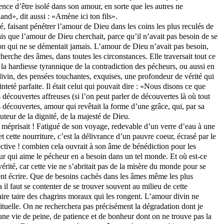
ence d’être isolé dans son amour, en sorte que les autres ne
nd», dit aussi : «Amène ici ton fils».
é, faisant pénétrer l’amour de Dieu dans les coins les plus reculés de
mais que l’amour de Dieu cherchait, parce qu’il n’avait pas besoin de se
ction qui ne se démentait jamais. L’amour de Dieu n’avait pas besoin,
cherche des âmes, dans toutes les circonstances. Elle traversait tout ce
et la hardiesse tyrannique de la contradiction des pécheurs, ou aussi en
ivin, des pensées touchantes, exquises, une profondeur de vérité qui
nteté parfaite. Il était celui qui pouvait dire : «Nous disons ce que
 découvertes affreuses (si l’on peut parler de découvertes là où tout
ces découvertes, amour qui revêtait la forme d’une grâce, qui, par sa
uteur de la dignité, de la majesté de Dieu.
de méprisait ! Fatigué de son voyage, redevable d’un verre d’eau à une
 cette nourriture, c’est la délivrance d’un pauvre coeur, écrasé par le
ective ! combien cela ouvrait à son âme de bénédiction pour les
eur qui aime le pécheur en a besoin dans un tel monde. Et où est-ce
érité, car cette vie ne s’abritait pas de la misère du monde pour se
ient écrire. Que de besoins cachés dans
les âmes même les plus
 il faut
se contenter de se trouver souvent au milieu de cette
 faire taire des chagrins moraux qui les rongent. L’amour divin ne
irituelle. On ne recherchera pas précisément la dégradation dont je
t une vie de peine, de patience et de bonheur dont on ne trouve pas la