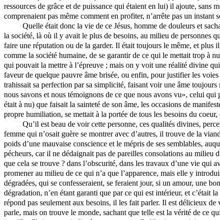
ressources de grâce et de puissance qui étaient en lui) il ajoute, sans
comprenaient pas même comment en profiter, n’arrête pas un instant son
Quelle était donc la vie de ce Jésus, homme de douleurs et sachan
la société, là où il y avait le plus de besoins, au milieu de personnes
faire une réputation ou de la garder. Il était toujours le même, et plu
comme la société humaine, de se garantir de ce qui le mettait trop à nu.
qui pouvait la mettre à l’épreuve ; mais on y voit une réalité divine qui
faveur de quelque pauvre âme brisée, ou enfin, pour justifier les voi
trahissait sa perfection par sa simplicité, faisant voir une âme toujours
nous savons et nous témoignons de ce que nous avons vu», celui qui pesa
était à nu) que faisait la sainteté de son âme, les occasions de manifest
propre humiliation, se mettait à la portée de tous les besoins du coeur
Qu’il est beau de voir cette personne, ces qualités divines, perc
femme qui n’osait guère se montrer avec d’autres, il trouve de la viand
poids d’une mauvaise conscience et le mépris de ses semblables, auque
pécheurs, car il ne dédaignait pas de pareilles consolations au milieu
que cela se trouve ? dans l’obscurité, dans les travaux d’une vie qui a
promener au milieu de ce qui n’a que l’apparence, mais elle y introdui
dégradées, qui se confesseraient, se feraient jour, si un amour, une bonté
dégradation, n’en étant garanti que par ce qui est intérieur, et c’était
répond pas seulement aux besoins, il les fait parler. Il est délicieux d
parle, mais on trouve le monde, sachant que telle est la vérité de ce q