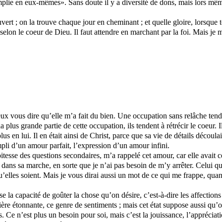
accomplie en eux-mêmes». Sans doute il y a diversité de dons, mais lors
uvert ; on la trouve chaque jour en cheminant ; et quelle gloire, lorsque t
 selon le coeur de Dieu. Il faut attendre en marchant par la foi. Mais je m’
 vous dire qu’elle m’a fait du bien. Une occupation sans relâche tend, s
la plus grande partie de cette occupation, ils tendent à rétrécir le coeur. 
us en lui. Il en était ainsi de Christ, parce que sa vie de détails découlai
mpli d’un amour parfait, l’expression d’un amour infini.
tesse des questions secondaires, m’a rappelé cet amour, car elle avait ce
 dans sa marche, en sorte que je n’ai pas besoin de m’y arrêter. Celui qu
s qu’elles soient. Mais je vous dirai aussi un mot de ce qui me frappe, qu
 la capacité de goûter la chose qu’on désire, c’est-à-dire les affections 
re étonnante, ce genre de sentiments ; mais cet état suppose aussi qu’
Ce n’est plus un besoin pour soi, mais c’est la jouissance, l’appréciatio