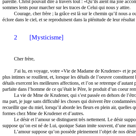
pareille. Christ pouvait dire à travers tout : «Qu’ils aient ma joie 
sommes lents pour marcher sur les traces de Celui qui nous y attire.
Courage, cher frère ; la grâce est là sur le chemin qu’il nous a o
éclore dans le ciel, et se reproduisent dans la plénitude de leur résultat
2
[Mysticisme]
Cher frère,
J’ai lu, en voyage, votre «Vie de Madame de Krudener» et je peux
plus intimes se rouillent, et, lorsque les détails de l’oeuvre constituent 
détails exercent les meilleures affections, et l’on se retrempe d’autant pl
parfaite dans l’homme de ce qu’était le Père, le produit d’un coeur re
La vie de Mme de Krudener, qui s’est passée en dehors de l’étroi
ma part, je juge sans difficulté les choses qui doivent être condamnées
recueillir que du miel, lorsqu’il aborde les fleurs en plein air, quelle
formes chez Mme de Krudener et d’autres.
Le désir et l’amour se distinguent très nettement. Le désir suppose
suppose qu’on est né de Lui, quoique Satan imite souvent, d’une maniè
L’amour suppose qu’on possède pleinement l’objet de nos désirs. 