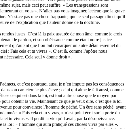
 même sujet, mais ceci peut suffire. « Les transgressions sont
it demeurant en vous ». N’allez pas vous imaginer, lecteur, que la grave
ctrine. N’est-ce pas une chose frappante, que le seul passage direct qu’il
preuve de l’explication que l’auteur donne de la doctrine.
es rendus justes. C’est là la paix assurée de mon âme, comme je crois
 obtenant le pardon, et son obéissance comme étant notre justice
nement qu’autant que l’on fait remarquer un autre détail essentiel du
 ciel : Fais cela et tu vivras ». C’est là, comme l’apôtre nous
ent nécessaire. Cela seul y donne droit ».
e l’admets, et c’est pourquoi aussi je n’en impute pas les conséquences
 dans son caractère le plus élevé ; celui qui aime le fait aussi, comme
ices ce qui est dans la loi, est tout autre chose que le moyen par
e pour obtenir la vie. Maintenant ce que je veux dire, c’est que la loi
 intervenue pour convaincre l’homme de péché. Un être sans péché, ayant
ndamnée. « Fais cela et tu vivras, » n’est point écrit sur la porte du
a et tu vivras ». Il perdit la vie qu’il avait, par la désobéissance.
de la loi : « l’homme qui aura pratiqué ces choses vivra par elles ».