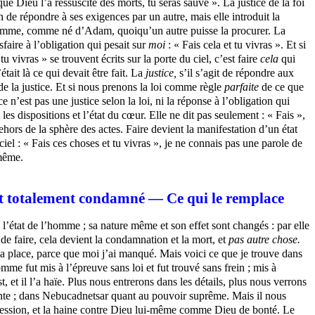
que Dieu l’a ressuscité des morts, tu seras sauvé ». La justice de la foi
n de répondre à ses exigences par un autre, mais elle introduit la
 l’homme, comme né d’Adam, quoiqu’un autre puisse la procurer. La
sfaire à l’obligation qui pesait sur
moi
: « Fais cela et tu vivras ». Et si
tu vivras » se trouvent écrits sur la porte du ciel, c’est faire
cela
qui
était là ce qui devait être fait. La
justice,
s’il s’agit de répondre aux
de la justice. Et si nous prenons la loi comme règle
parfaite
de ce que
ce n’est pas une justice selon la loi, ni la réponse à l’obligation qui
les dispositions et l’état du cœur. Elle ne dit pas seulement : « Fais »,
dehors de la sphère des actes. Faire devient la manifestation d’un état
u ciel : « Fais ces choses et tu vivras », je ne connais pas une parole de
 même.
, est totalement condamné — Ce qui le remplace
de l’état de l’homme ; sa nature même et son effet sont changés : par elle
de faire, cela devient la condamnation et la mort, et
pas autre chose.
 à ma place, parce que moi j’ai manqué. Mais voici ce que je trouve dans
omme fut mis à l’épreuve sans loi et fut trouvé sans frein ; mis à
st, et il l’a haïe. Plus nous entrerons dans les détails, plus nous verrons
sante ; dans Nebucadnetsar quant au pouvoir suprême. Mais il nous
ansgression, et la haine contre Dieu lui-même comme Dieu de bonté. Le