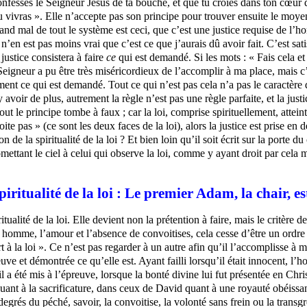
 confesses le Seigneur Jésus de ta bouche, et que tu croies dans ton cœur 
t tu vivras ». Elle n’accepte pas son principe pour trouver ensuite le moye
grand mal de tout le système est ceci, que c’est une justice requise de
n’en est pas moins vrai que c’est ce que j’aurais dû avoir fait. C’est sati
 justice consistera à faire
ce
qui est demandé. Si les mots : « Fais cela et 
, le Seigneur a pu être très miséricordieux de l’accomplir à ma place, mais c’
ent ce qui est demandé. Tout ce qui n’est pas cela n’a pas le caractère 
 y avoir de plus, autrement la règle n’est pas une règle parfaite, et la justi
t le principe tombe à faux ; car la loi, comprise spirituellement, atteint 
ite pas » (ce sont les deux faces de la loi), alors la justice est prise en 
 de la spiritualité de la loi ? Et bien loin qu’il soit écrit sur la porte d
romettant le ciel à celui qui observe la loi, comme y ayant droit par cela
spiritualité de la loi : Le premier Adam, la chair
ualité de la loi. Elle devient non la prétention à faire, mais le critère 
homme, l’amour et l’absence de convoitises, cela cesse d’être un ordre 
mort à la loi ». Ce n’est pas regarder à un autre afin qu’il l’accomplisse
ve et démontrée ce qu’elle est. Ayant failli lorsqu’il était innocent, l’h
’il a été mis à l’épreuve, lorsque la bonté divine lui fut présentée en Chri
n quant à la sacrificature, dans ceux de David quant à une royauté obéis
is degrés du péché, savoir, la convoitise, la volonté sans frein ou la tr