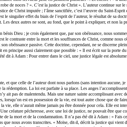
e robe de noces ? ».
C’est
la justice de Christ ». L’auteur continue sur le
justice de Christ imputée ; l’âme sanctifiée, c’est l’œuvre du Saint-Espr
st le singulier effet du biais de l’esprit de l’auteur, le résultat de sa do
nt. Les deux autres ne sont, au fond, que le point à expliquer, et non la 
t j’en bénis Dieu ; je crois également que, par son obéissance, nous somm
c’est le contraste entre la mort et les souffrances de Christ, comme nous
et son obéissance passive. Cette doctrine, cependant, ne se discerne plei
 en principe aussi clairement que possible : « Il est écrit sur la porte du
a été dit à Adam : Pour entrer dans le ciel, une justice légale est absolum
ente, et que celle de l’auteur dont nous parlons (sans intention aucune, j
e la rédemption. La loi est parfaite à sa place. Les anges l’accomplissent
l n’y ait pas de malentendu. Mais une nature sainte accomplissant avec dél
ces, lorsqu’on est en possession de la vie, est tout autre chose que de fair
 ou la vie, elle n’aurait même jamais pu être donnée pour cela. Elle est
e. Une créature pécheresse, avec une loi de justice, ne pouvait être que co
orte de la mort et de la condamnation. Il n’a pas été dit à Adam : « Fais cel
ns que nous avons transcrites. « Moïse, dit-il, décrit la justice qui vient 