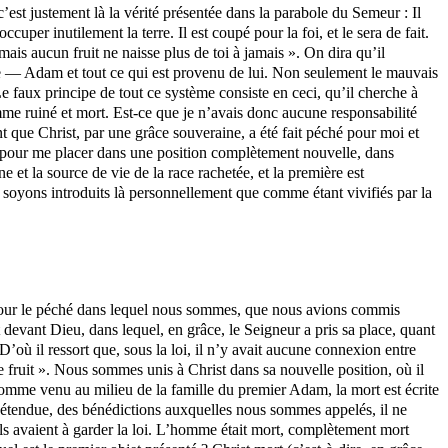
est justement là la vérité présentée dans la parabole du Semeur : Il
cuper inutilement la terre. Il est coupé pour la foi, et le sera de fait.
rmais aucun fruit ne naisse plus de toi à jamais ». On dira qu’il
jugée — Adam et tout ce qui est provenu de lui. Non seulement le mauvais
e faux principe de tout ce système consiste en ceci, qu’il cherche à
omme ruiné et mort. Est-ce que je n’avais donc aucune responsabilité
nt que Christ, par une grâce souveraine, a été fait péché pour moi et
était pour me placer dans une position complètement nouvelle, dans
e et la source de vie de la race rachetée, et la première est
 soyons introduits là personnellement que comme étant vivifiés par la
on pour le péché dans lequel nous sommes, que nous avions commis
t devant Dieu, dans lequel, en grâce, le Seigneur a pris sa place, quant
 D’où il ressort que, sous la loi, il n’y avait aucune connexion entre
e fruit ». Nous sommes unis à Christ dans sa nouvelle position, où il
, comme venu au milieu de la famille du premier Adam, la mort est écrite
ur étendue, des bénédictions auxquelles nous sommes appelés, il ne
s avaient à garder la loi. L’homme était mort, complètement mort