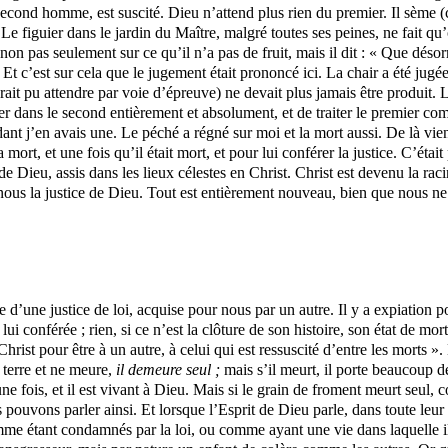
ond homme, est suscité. Dieu n’attend plus rien du premier. Il sème (c’
e figuier dans le jardin du Maître, malgré toutes ses peines, ne fait qu’oc
 non pas seulement sur ce qu’il n’a pas de fruit, mais il dit : « Que déso
oi. Et c’est sur cela que le jugement était prononcé ici. La chair a été 
it pu attendre par voie d’épreuve) ne devait plus jamais être produit. L
cer dans le second entièrement et absolument, et de traiter le premier c
dant j’en avais une. Le péché a régné sur moi et la mort aussi. De là vie
la mort, et une fois qu’il était mort, et pour lui conférer la justice. C’
e Dieu, assis dans les lieux célestes en Christ. Christ est devenu la racin
nous la justice de Dieu. Tout est entièrement nouveau, bien que nous ne
sée d’une justice de loi, acquise pour nous par un autre. Il y a expiati
i conférée ; rien, si ce n’est la clôture de son histoire, son état de mor
Christ pour être à un autre, à celui qui est ressuscité d’entre les morts ».
 terre et ne meure,
il demeure seul ;
mais s’il meurt, il porte beaucoup d
une fois, et il est vivant à Dieu. Mais si le grain de froment meurt seul
s pouvons parler ainsi. Et lorsque l’Esprit de Dieu parle, dans toute le
me étant condamnés par la loi, ou comme ayant une vie dans laquelle il