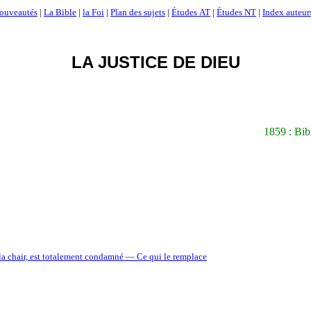
ouveautés
|
La Bible
|
la Foi
|
Plan des sujets
|
Études AT
|
Études NT
|
Index auteur
LA JUSTICE DE DIEU
1859 : Bib
m, la chair, est totalement condamné — Ce qui le remplace