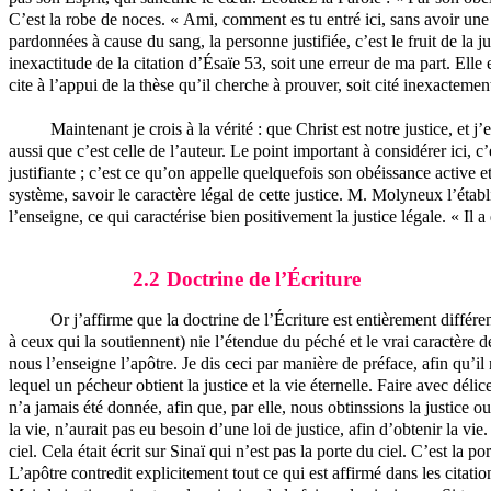
C’est la robe de noces. « Ami, comment es tu entré ici, sans avoir un
pardonnées à cause du sang, la personne justifiée, c’est le fruit de la 
inexactitude de la citation d’Ésaïe 53, soit une erreur de ma part. Elle e
cite à l’appui de la thèse qu’il cherche à prouver, soit cité inexacteme
Maintenant je crois à la vérité : que Christ est notre justice, e
aussi que c’est celle de l’auteur. Le point important à considérer ici, 
justifiante ; c’est ce qu’on appelle quelquefois son obéissance active 
système, savoir le caractère légal de cette justice. M. Molyneux l’établit
l’enseigne, ce qui caractérise bien positivement la justice légale. « Il 
2.2
Doctrine de l’Écriture
Or j’affirme que la doctrine de l’Écriture est entièrement différ
à ceux qui la soutiennent) nie l’étendue du péché et le vrai caractère d
nous l’enseigne l’apôtre. Je dis ceci par manière de préface, afin qu’i
lequel un pécheur obtient la justice et la vie éternelle. Faire avec déli
n’a jamais été donnée, afin que, par elle, nous obtinssions la justice
la vie, n’aurait pas eu besoin d’une loi de justice, afin d’obtenir la vi
ciel. Cela était écrit sur Sinaï qui n’est pas la porte du ciel. C’est la p
L’apôtre contredit explicitement tout ce qui est affirmé dans les citatio