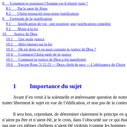
8
Comment et pourquoi l’homme est-il réputé juste ?
8.1
Par le sang de Jésus
8.2
Christ ressuscité pour notre justification
9
Certitude de la justification
9.1
Justification de vie : une position, une justification complète
9.2
Morts à la loi
10
Justice de Dieu
10.1
Une seule justice
10.2
Idées fausses sur la loi
10.3
Où est donc et en quoi consiste la justice de Dieu ?
10.4
Comment Christ parle de la justice
10.5
Comment la justice de Dieu a été manifestée
10.6
Encore Rom. 5:12-21 — Deux chefs de race — L’obéissance de Christ
1
Importance du sujet
Avant d’en venir à la solennelle et intéressante question de notre
traiter librement le sujet en vue de l’édification, et non pas de la contr
Il sera bon, cependant, de déterminer clairement le principe en q
n’aient pu être et n’aient été, je le crois, dans l’obscurité sur ce qui 
pas que ces mêmes chrétiens n’aient été violents (comme les hommes le 