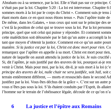
Abraham ou à sa semence, par la loi. Elle n’était pas sur ce principe. C
n’était pas par la loi. Chapitre 5:20 : La loi est intervenue. Chapitre
sommes morts à la loi par le corps du Christ ». Comment suis-je tenu à l
étant morts dans ce en quoi nous étions tenus ». Puis l’apôtre traite 
De même, dans les Galates, « tous ceux qui sont sur le principe des œuvre
c’est là la position de celui qui se trouve sous la loi. Par la loi personne 
principe, quel que soit celui qui puisse y répondre. Et comment sommes-
cette malédiction soit détournée par le fait qu’un autre a accompli la 
tant que moyen d’obtenir la justice. Comment est-ce qu’un autre pourrai
manière.
Si la justice est par la loi, Christ est donc mort pour rien.
Com
remarquez que l’apôtre en appelle à sa mort. Christ est mort pour rien, s
nature de laquelle on aurait attendu la justice de la loi. Je suis crucifi
Si, dit l’apôtre, je suis justifié par des œuvres de loi, pourquoi ai-je 
venir à Christ. Mais pour moi, par la loi, dit-il, je suis mort à la loi (c
principe des œuvres de loi, nulle chair ne sera justifiée,
soit Juif, soi
terrain entièrement différent, — morts et ressuscités dans le second 
justifiez par la loi. Vous êtes déchus de la grâce ». C’est sur un autre 
vous n’êtes pas sous la loi. S’ils étaient conduits par l’Esprit, ils al
l’homme sur le terrain de l’obéissance légale, découle de ce qu’on n’a 
6
La justice et l’épître aux Romains