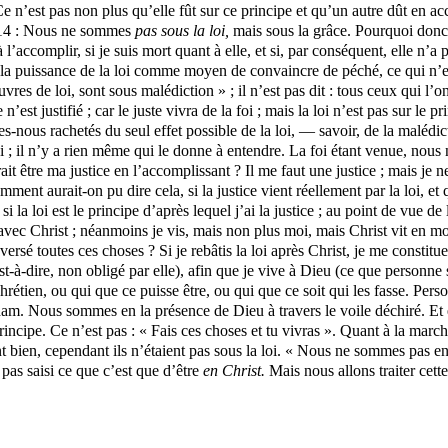
e n’est pas non plus qu’elle fût sur ce principe et qu’un autre dût en acc
 6:14 : Nous ne sommes
pas sous la loi,
mais sous la grâce. Pourquoi donc
’accomplir, si je suis mort quant à elle, et si, par conséquent, elle n’a 
de la puissance de la loi comme moyen de convaincre de péché, ce qui n’es
s de loi, sont sous malédiction » ; il n’est pas dit : tous ceux qui l’ont
n’est justifié ; car le juste vivra de la foi ; mais la loi n’est pas sur le p
nous rachetés du seul effet possible de la loi, — savoir, de la malédict
loi ; il n’y a rien même qui le donne à entendre. La foi étant venue, nous
t être ma justice en l’accomplissant ? Il me faut une justice ; mais je n
ment aurait-on pu dire cela, si la justice vient réellement par la loi, et 
i la loi est le principe d’après lequel j’ai la justice ; au point de vue d
é avec Christ ; néanmoins je vis, mais non plus moi, mais Christ vit en moi.
renversé toutes ces choses ? Si je rebâtis la loi après Christ, je me const
’est-à-dire, non obligé par elle), afin que je vive à Dieu (ce que personne so
t chrétien, ou qui que ce puisse être, ou qui que ce soit qui les fasse. P
Adam. Nous sommes en la présence de Dieu à travers le voile déchiré. Et
principe. Ce n’est pas : « Fais ces choses et tu vivras ». Quant à la march
laient bien, cependant ils n’étaient pas sous la loi. « Nous ne sommes pas
pas saisi ce que c’est que d’être
en
Christ.
Mais nous allons traiter cet