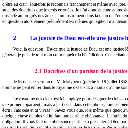
d’être au clair. Toutefois je reconnais franchement et même avec joie
sujet des doctrines que je crois erronées. Je n’ai donc aucune animosit
obstacle au progrès des âmes et un instrument dans la main de l’ennemi 
en question alors étaient précisément les mêmes qui agitent maintenan
2
La justice de Dieu est-elle une justice b
Voici la question : Est-ce que la justice de Dieu est une justice 
général, je puis de tout mon cœur appeler la bénédiction. Cette citatio
2.1
Doctrines d’un partisan de la justice
Je lis dans le sermon de M. Molyneux (prêché le 18 juillet 1858,
homme ne peut entrer dans le royaume des cieux à moins qu’il ne soit 
Le royaume des cieux est ici employé pour désigner le ciel — ce q
s’exprimer appartient ; mais à part cela, dans cette phrase, tout est bi
écrit : Fais cela et tu vivras ? Savez-vous que, lors même que quelqu’un 
quelque chose de plus ; il lui faut une parfaite obéissance. L’entrée d
obligation. Il vous faut une obéissance parfaite à présenter à Dieu pour 
pas son Esprit, qui sanctifie le cœur. Écoutez la Parole : « Par son obéi