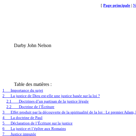
[
Page principale
|
N
Darby John Nelson
Table des matières :
1
Importance du sujet
2
La justice de Dieu est-elle une justice basée sur la loi ?
2.1
Doctrines d’un partisan de la justice légale
2.2
Doctrine de l’Écriture
3
Effet produit par la découverte de la spiritualité de la loi : Le premier Ada
4
La doctrine de Paul
5
Déclaration de l’Écriture sur la justice
6
La justice et l’épître aux Romains
7
Justice imputée