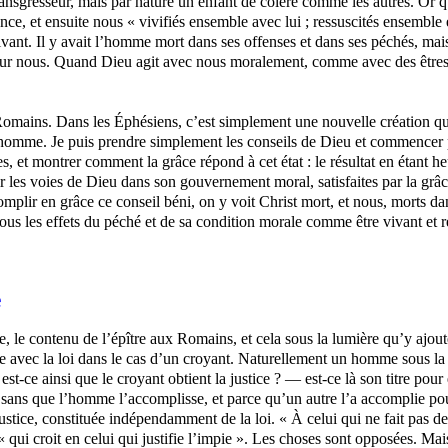
ransgresseur, mais par nature un enfant de colère comme les autres. Or qu
nce, et ensuite nous « vivifiés ensemble avec lui ; ressuscités ensemble e
vant. Il y avait l’homme mort dans ses offenses et dans ses péchés, mais 
i pour nous. Quand Dieu agit avec nous moralement, comme avec des êtres r
x Romains. Dans les Éphésiens, c’est simplement une nouvelle création q
t l’homme. Je puis prendre simplement les conseils de Dieu et commencer p
t montrer comment la grâce répond à cet état : le résultat en étant heu
oir les voies de Dieu dans son gouvernement moral, satisfaites par la g
mplir en grâce ce conseil béni, on y voit Christ mort, et nous, morts d
 les effets du péché et de sa condition morale comme être vivant et res
e
 le contenu de l’épître aux Romains, et cela sous la lumière qu’y ajout
faire avec la loi dans le cas d’un croyant. Naturellement un homme sous l
 est-ce ainsi que le croyant obtient la justice ? — est-ce là son titre pou
it sans que l’homme l’accomplisse, et parce qu’un autre l’a accomplie pour
ustice, constituée indépendamment de la loi. « À celui qui ne fait pas de
 « qui croit en celui qui justifie l’impie ». Les choses sont opposées. Mai