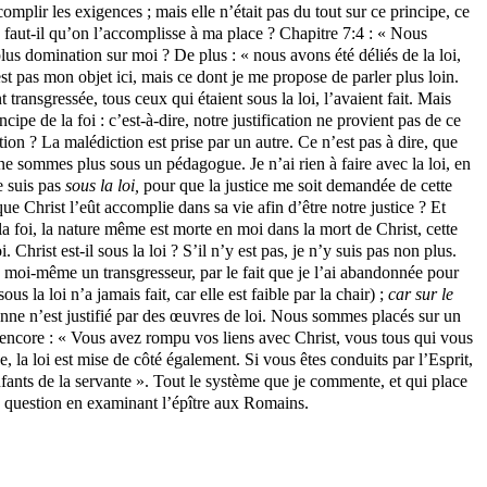
omplir les exigences ; mais elle n’était pas du tout sur ce principe, ce
 faut-il qu’on l’accomplisse à ma place ? Chapitre 7:4 : « Nous
plus domination sur moi ? De plus : « nous avons été déliés de la loi,
t pas mon objet ici, mais ce dont je me propose de parler plus loin.
 transgressée, tous ceux qui étaient sous la loi, l’avaient fait. Mais
rincipe de la foi : c’est-à-dire, notre justification ne provient pas de ce
ion ? La malédiction est prise par un autre. Ce n’est pas à dire, que
 ne sommes plus sous un pédagogue. Je n’ai rien à faire avec la loi, en
e suis pas
sous la loi,
pour que la justice me soit demandée de cette
que Christ l’eût accomplie dans sa vie afin d’être notre justice ? Et
e la foi, la nature même est morte en moi dans la mort de Christ, cette
 Christ est-il sous la loi ? S’il n’y est pas, je n’y suis pas non plus.
itue moi-même un transgresseur, par le fait que je l’ai abandonnée pour
us la loi n’a jamais fait, car elle est faible par la chair) ;
car sur le
ersonne n’est justifié par des œuvres de loi. Nous sommes placés sur un
 encore : « Vous avez rompu vos liens avec Christ, vous tous qui vous
e, la loi est mise de côté également. Si vous êtes conduits par l’Esprit,
 enfants de la servante ». Tout le système que je commente, et qui place
te question en examinant l’épître aux Romains.