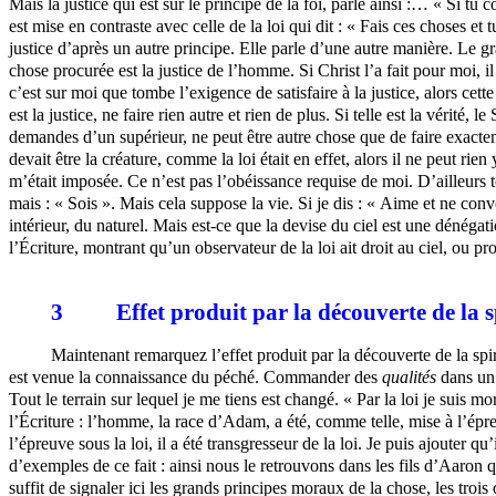
Mais la justice qui est sur le principe de la foi, parle ainsi :… « Si tu
est mise en contraste avec celle de la loi qui dit : « Fais ces choses e
justice d’après un autre principe. Elle parle d’une autre manière. Le 
chose procurée est la justice de l’homme. Si Christ l’a fait pour moi, il 
c’est sur moi que tombe l’exigence de satisfaire à la justice, alors cette
est la justice, ne faire rien autre et rien de plus. Si telle est la vérité
demandes d’un supérieur, ne peut être autre chose que de faire exactem
devait être la créature, comme la loi était en effet, alors il ne peut rien
m’était imposée. Ce n’est pas l’obéissance requise de moi. D’ailleurs tou
mais : « Sois ». Mais cela suppose la vie. Si je dis : « Aime et ne convo
intérieur, du naturel. Mais est-ce que la devise du ciel est une dénégation
l’Écriture, montrant qu’un observateur de la loi ait droit au ciel, ou p
3
Effet produit par la découverte de la 
Maintenant remarquez l’effet produit par la découverte de la spirit
est venue la connaissance du péché. Commander des
qualités
dans un 
Tout le terrain sur lequel je me tiens est changé. « Par la loi je suis 
l’Écriture : l’homme, la race d’Adam, a été, comme telle, mise à l’épreu
l’épreuve sous la loi, il a été transgresseur de la loi. Je puis ajouter qu
d’exemples de ce fait : ainsi nous le retrouvons dans les fils d’Aaro
suffit de signaler ici les grands principes moraux de la chose, les tro