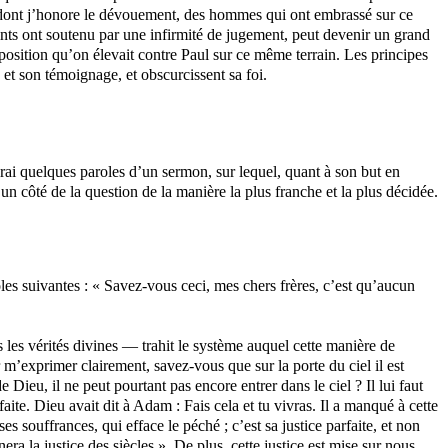
et dont j’honore le dévouement, des hommes qui ont embrassé sur ce
aints ont soutenu par une infirmité de jugement, peut devenir un grand
pposition qu’on élevait contre Paul sur ce même terrain. Les principes
et son témoignage, et obscurcissent sa foi.
iterai quelques paroles d’un sermon, sur lequel, quant à son but en
un côté de la question de la manière la plus franche et la plus décidée.
les suivantes : « Savez-vous ceci, mes chers frères, c’est qu’aucun
s les vérités divines — trahit le système auquel cette manière de
r m’exprimer clairement, savez-vous que sur la porte du ciel il est
 Dieu, il ne peut pourtant pas encore entrer dans le ciel ? Il lui faut
ite. Dieu avait dit à Adam : Fais cela et tu vivras. Il a manqué à cette
s souffrances, qui efface le péché ; c’est sa justice parfaite, et non
era la justice des siècles ». De plus, cette justice est mise sur nous.