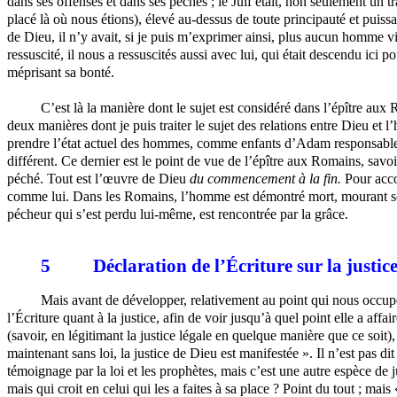
dans ses offenses et dans ses péchés ; le Juif était, non seulement un t
placé là où nous étions), élevé au-dessus de toute principauté et puissa
de Dieu, il n’y avait, si je puis m’exprimer ainsi, plus aucun homme vi
ressuscité, il nous a ressuscités aussi avec lui, qui était descendu ic
méprisant sa bonté.
C’est là la manière dont le sujet est considéré dans l’épître au
deux manières dont je puis traiter le sujet des relations entre Dieu e
prendre l’état actuel des hommes, comme enfants d’Adam responsables, e
différent. Ce dernier est le point de vue de l’épître aux Romains, sav
péché. Tout est l’œuvre de Dieu
du commencement à la fin.
Pour acco
comme lui. Dans les Romains, l’homme est démontré mort, mourant sous
pécheur qui s’est perdu lui-même, est rencontrée par la grâce.
5
Déclaration de l’Écriture sur la justic
Mais avant de développer, relativement au point qui nous occupe,
l’Écriture quant à la justice, afin de voir jusqu’à quel point elle a af
(savoir, en légitimant la justice légale en quelque manière que ce soit),
maintenant sans loi, la justice de Dieu est manifestée ». Il n’est pas d
témoignage par la loi et les prophètes, mais c’est une autre espèce de j
mais qui croit en celui qui les a faites à sa place ? Point du tout ; mais