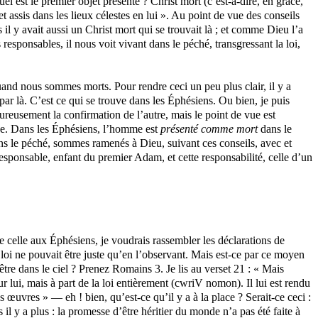
el est le premier objet présenté ? Christ mort (c’est-à-dire, en grâce,
t assis dans les lieux célestes en lui ». Au point de vue des conseils
il y avait aussi un Christ mort qui se trouvait là ; et comme Dieu l’a
esponsables, il nous voit vivant dans le péché, transgressant la loi,
uand nous sommes morts. Pour rendre ceci un peu plus clair, il y a
ar là. C’est ce qui se trouve dans les Éphésiens. Ou bien, je puis
reusement la confirmation de l’autre, mais le point de vue est
râce. Dans les Éphésiens, l’homme est
présenté comme mort
dans le
ans le péché, sommes ramenés à Dieu, suivant ces conseils, avec et
ponsable, enfant du premier Adam, et cette responsabilité, celle d’un
e celle aux Éphésiens, je voudrais rassembler les déclarations de
a loi ne pouvait être juste qu’en l’observant. Mais est-ce par ce moyen
r être dans le ciel ? Prenez Romains 3. Je lis au verset 21 : « Mais
 lui, mais à part de la loi entièrement (
cwriV
nomon
). Il lui est rendu
s œuvres » — eh ! bien, qu’est-ce qu’il y a à la place ? Serait-ce ceci :
s il y a plus : la promesse d’être héritier du monde n’a pas été faite à