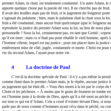
premier Adam, la chair, est totalement condamné. Un autre Adam, le sec
apporte quelque chose par la parole de vie). Il ne cherche pas de fruit. L
Il avait des feuilles mais pas de fruit, et le jugement du Seigneur porte
s’agissait du judaïsme ; bien, mais le judaïsme était la chair sous la l
fruit a été condamné, mais aucun fruit quelconque (que le Seigneur aura
reproduire
la justice du premier Adam sous la loi, au lieu de nous pla
personnelle ? Sous la loi, certainement pas, en tant que Gentil ; cepen
qu’il est mort ; mais ce n’était pas pour rétablir le vieil homme, après 
l’homme céleste, lequel est ma justice ; pour me placer dans la justice d
entièrement mise de côté, jugée, condamnée et morte. Christ est pour 
vie du second Adam, l’ayant pour notre vie.
4
La doctrine de Paul
C’est là la doctrine spéciale de Paul : il n’y a pas même la pen
comme étant dans le premier Adam mais, je le répète, aucune justice à lu
au jugement qui lui était dû. « Vous êtes morts à la loi par le corps du 
Christ et les pécheurs. « À moins que le grain de froment ne tombe en
est l’homme juste à la droite de Dieu, après qu’il a été mort au péché 
sur tout ce qui est d’Adam. Cela a cessé d’exister devant Dieu, si nou
parle pas de nous comme d’hommes ayant
vécu
dans le péché, ou com