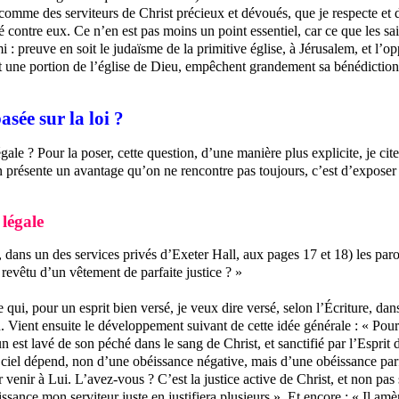
, comme des serviteurs de Christ précieux et dévoués, que je respecte 
é contre eux. Ce n’en est pas moins un point essentiel, car ce que les s
: preuve en soit le judaïsme de la primitive église, à Jérusalem, et l’o
t une portion de l’église de Dieu, empêchent grandement sa bénédiction 
asée sur la loi ?
légale ? Pour la poser, cette question, d’une manière plus explicite, je c
n présente un avantage qu’on ne rencontre pas toujours, c’est d’exposer 
 légale
 dans un des services privés d’Exeter Hall, aux pages 17 et 18) les paro
revêtu d’un vêtement de parfaite justice ? »
ui, pour un esprit bien versé, je veux dire versé, selon l’Écriture, dan
en. Vient ensuite le développement suivant de cette idée générale : « Pou
est lavé de son péché dans le sang de Christ, et sanctifié par l’Esprit de
u ciel dépend, non d’une obéissance négative, mais d’une obéissance parfa
venir à Lui. L’avez-vous ? C’est la justice active de Christ, et non pas se
ssance mon serviteur juste en justifiera plusieurs ». Et encore : « Il amèn