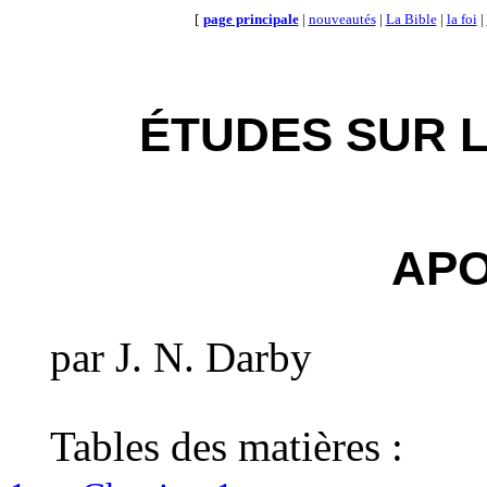
[
page principale
|
nouveautés
|
La Bible
|
la foi
|
ÉTUDES SUR L
AP
par J. N. Darby
Tables des matières :