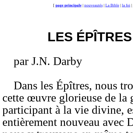
[
page principale
|
nouveautés
|
La Bible
|
la foi
|
LES ÉPÎTRES
par J.N. Darby
Dans les Épîtres, nous tr
cette œuvre glorieuse de la 
participant à la vie divine, e
entièrement nouveau avec Di