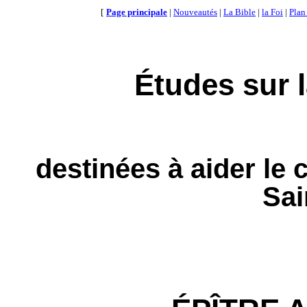
[
Page principale
|
Nouveautés
|
La Bible
|
la Foi
|
Plan
Études sur l
destinées à aider le 
Sai