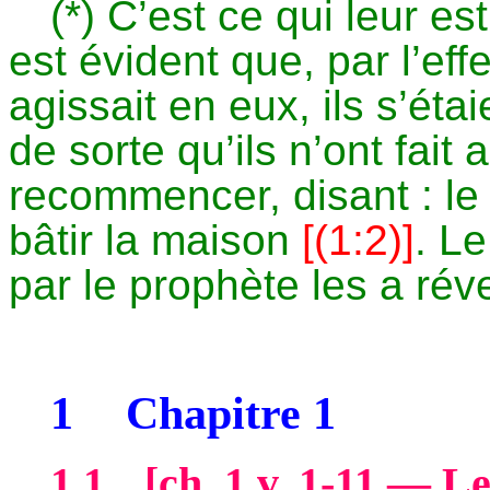
(*) C’est ce qui leur es
est évident que, par l’effe
agissait en eux, ils s’ét
de sorte qu’ils n’ont fait 
recommencer, disant : le
bâtir la maison
[(1:2)]
. Le
par le prophète les a réve
1
Chapitre 1
1.1
[
ch
. 1 v. 1-11 — L