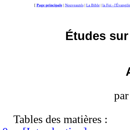
[
Page principale
|
Nouveautés
|
La Bible
|
la Foi - l'Évangil
Études sur
par
Tables des matières :