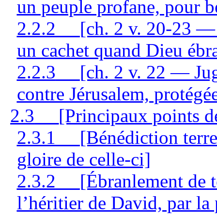
un peuple profane, pour b
2.2.2
[ch. 2 v. 20-23 —
un cachet quand Dieu ébra
2.2.3
[ch. 2 v. 22 — Ju
contre Jérusalem, protégé
2.3
[Principaux points d
2.3.1
[Bénédiction terre
gloire de celle-ci]
2.3.2
[Ébranlement de t
l’héritier de David, par l