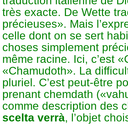
traduction italienne de
Di
très exacte. De
Wette
tra
précieuses». Mais l’expr
celle dont on se sert ha
choses simplement précie
même racine. Ici, c’est «
«
Chamudoth
». La diffic
pluriel. C’est peut-être 
prenant
chemdath
(«
vah
comme description des ch
scelta
verrà
, l’objet cho