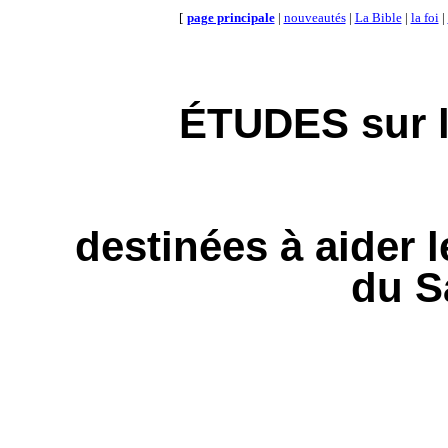
[
page principale
|
nouveautés
|
La Bible
|
la foi
|
ÉTUDES sur 
destinées à aider l
du S