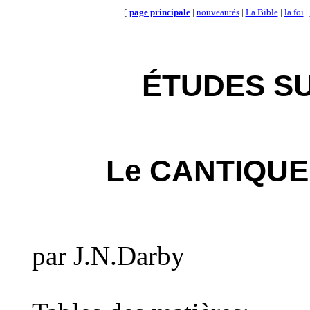
[
page principale
|
nouveautés
|
La Bible
|
la foi
|
ÉTUDES SU
Le CANTIQUE
par J.N.Darby