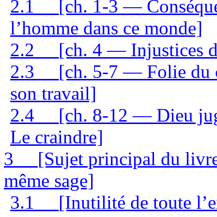
2.1
[ch. 1-3 — Conséque
l’homme dans ce monde]
2.2
[ch. 4 — Injustices d
2.3
[ch. 5-7 — Folie du 
son travail]
2.4
[ch. 8-12 — Dieu jug
Le craindre]
3
[Sujet principal du livr
même sage]
3.1
[Inutilité de toute l