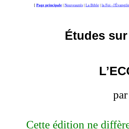
[
Page principale
|
Nouveautés
|
La Bible
|
la Foi - l'Évangil
Études sur
L’EC
par
Cette édition ne diffèr