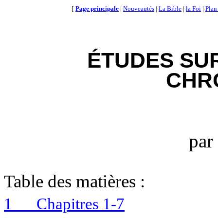
[
Page principale
|
Nouveautés
|
La Bible
|
la Foi
|
Plan
ÉTUDES SU
CHR
par
Table des matières :
1
Chapitres 1-7