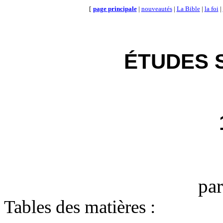
[
page principale
|
nouveautés
|
La Bible
|
la foi
|
ÉTUDES 
pa
Tables des matières :