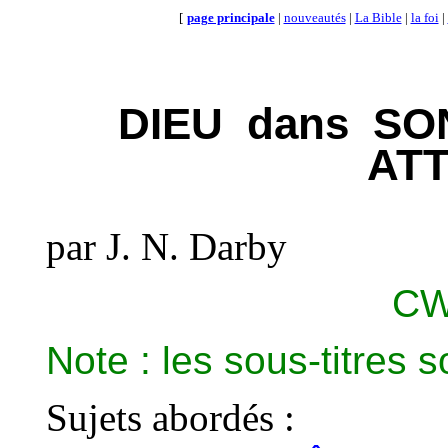
[
page principale
|
nouveautés
|
La Bible
|
la foi
|
DIEU
dans
SO
AT
par J. N. Darby
CW 
Note : les sous-titres s
Sujets abordés :