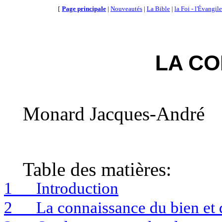
[
Page principale
|
Nouveautés
|
La Bible
|
la Foi - l'Évangile
LA C
Monard Jacques-André
Table des matières:
1
Introduction
2
La connaissance du bien et