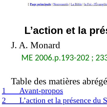
[
Page principale
|
Nouveautés
|
La Bible
|
la Foi - l'Évangile
L’action et la pr
J. A. Monard
ME 2006.p.193-202 ; 233
Table des matières abrégé
1
Avant-propos
2
L’action et la présence du S