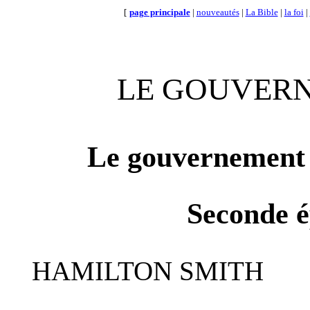
[
page principale
|
nouveautés
|
La Bible
|
la foi
|
LE GOUVERN
Le gouvernement 
Seconde é
HAMILTON SMITH