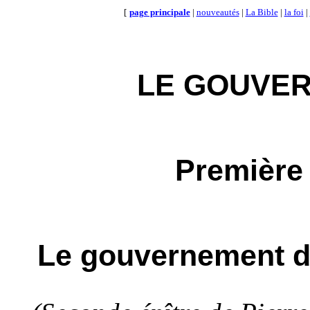
[
page principale
|
nouveautés
|
La Bible
|
la foi
|
LE GOUVER
Première 
Le gouvernement d