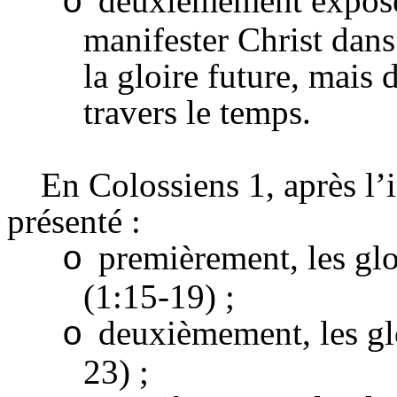
deuxièmement exposer
o
manifester Christ dan
la gloire future, mais 
travers le temps.
En Colossiens 1, après l’i
présenté :
premièrement, les glo
o
(1:15-19) ;
deuxièmement, les glo
o
23) ;