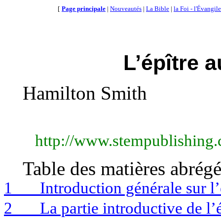
[
Page principale
|
Nouveautés
|
La Bible
|
la Foi - l'Évangile
L’épître 
Hamilton Smith
http://www.stempublishing
Table des matières abrégé
1
Introduction générale sur l’
2
La partie introductive de l