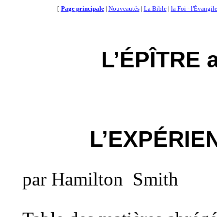
[
Page principale
|
Nouveautés
|
La Bible
|
la Foi - l'Évangil
L’ÉPÎTRE 
L’EXPÉRIE
par
Hamilton
Smith