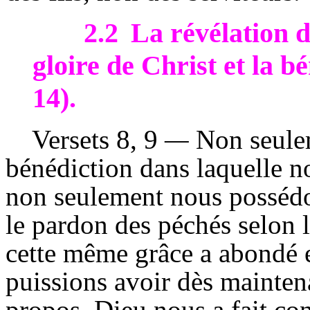
2.2
La révélation d
gloire de Christ et la b
14).
Versets
8, 9
—
Non seulem
bénédiction dans laquelle no
non seulement nous possédo
le pardon des péchés selon l
cette même grâce a abondé 
puissions avoir dès mainten
propos. Dieu nous a fait con