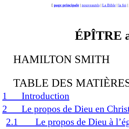
[
page principale
|
nouveautés
|
La Bible
|
la foi
|
ÉPÎTRE 
HAMILTON SMITH
TABLE DES MATIÈRE
1
Introduction
2
Le propos de Dieu en Chris
2.1
Le propos de Dieu à l’ég