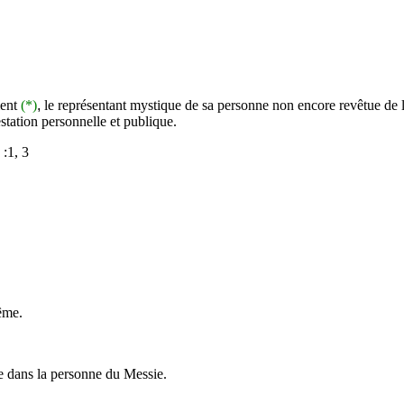
ment
(*)
,
le représentant mystique de sa personne non encore revêtue de 
station personnelle et publique.
 :1, 3
même.
gne dans la personne du Messie.