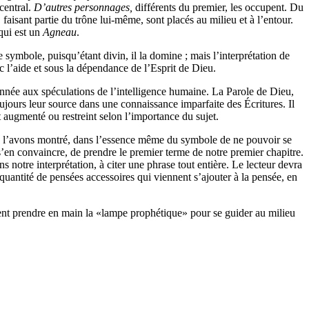
central.
D’autres personnages,
différents du premier, les occupent. Du
, faisant partie du trône lui-même, sont placés au milieu et à l’entour.
ui est un
Agneau
.
e symbole, puisqu’étant divin, il la domine ; mais l’interprétation de
c l’aide et sous la dépendance de l’Esprit de Dieu.
née aux spéculations de l’intelligence humaine. La Parole de Dieu,
toujours leur source dans une connaissance imparfaite des Écritures. Il
 augmenté ou restreint selon l’importance du sujet.
nous l’avons montré, dans l’essence même du symbole de ne pouvoir se
s’en convaincre, de prendre le premier terme de notre premier chapitre.
ns notre interprétation, à citer une phrase tout entière. Le lecteur devra
a quantité de pensées accessoires qui viennent s’ajouter à la pensée, en
irent prendre en main la «lampe prophétique» pour se guider au milieu