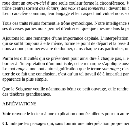
roue dont un
arc-en-ciel
d’une seule couleur forme la circonférence.
V
trône central sortent
des éclairs, des voix et des tonnerres
; devant lui 
Leur caractère commun, leur langage et leur aspect individuel nous s
Tous ces traits réunis forment le trône symbolique. Notre intelligence s
ses diverses parties nous permet d’entrer en quelque mesure dans la pen
Ajoutons ici une remarque d’une importance capitale. L’interprétatio
qui se suffit toujours à elle-même, forme le point de départ et la base 
nous a donc paru nécessaire de donner, dans chaque cas particulier, un
Parmi les difficultés qui se présentent pour ainsi dire à chaque pas, 
borner à l’interprétation d’un mot isolé, cette remarque s’applique a
Le mot
ange
a une tout autre signification que le terme
son ange
; c’es
tirer de ce fait une conclusion, c’est qu’un tel travail déjà imparfait 
apparence la plus simple.
Que le Seigneur veuille néanmoins bénir ce petit ouvrage, et le rendre
des ténèbres grandissantes.
ABRÉVIATIONS
Voir
renvoie le lecteur à une explication donnée ailleurs pour un autr
Cf.
indique les passages qui, sans fournir une interprétation proprement