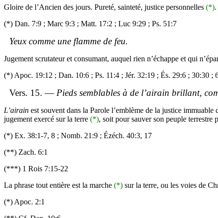
Gloire de l’Ancien des jours. Pureté, sainteté, justice personnelles
(*)
.
(*) Dan. 7:9 ; Marc 9:3 ; Matt. 17:2 ; Luc 9:29 ; Ps. 51:7
Yeux comme une flamme de feu.
Jugement scrutateur et consumant, auquel rien n’échappe et qui n’ép
(*)
Apoc
. 19:12 ; Dan. 10:6 ; Ps. 11:4 ;
Jér
. 32:19 ;
És
. 29:6 ; 30:30 ; 
Vers. 15. —
Pieds semblables à de l’airain brillant, 
L’airain
est souvent dans la Parole l’emblème de la justice immuable de
jugement exercé sur la terre
(*)
, soit pour sauver son peuple terrestr
(*) Ex. 38:1-7, 8 ;
Nomb
. 21:9 ;
Ézéch
. 40:3, 17
(**)
Zach
. 6:1
(***) 1 Rois 7:15-22
La phrase tout entière est la marche
(*)
sur la terre, ou les voies de C
(*)
Apoc
. 2:1