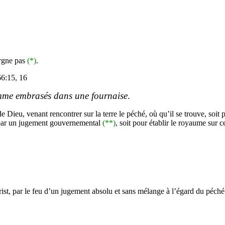
argne pas
(*)
.
66:15, 16
comme embrasés dans une fournaise
.
 Dieu, venant rencontrer sur la terre le péché, où qu’il se trouve, soit
e par un jugement gouvernemental
(**)
, soit pour établir le royaume sur
hrist, par le feu d’un jugement absolu et sans mélange à l’égard du péché