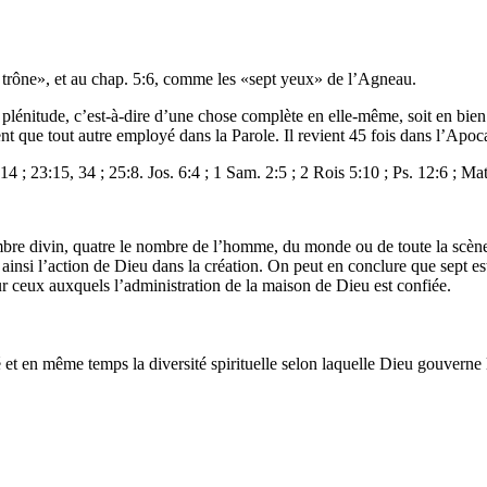
e trône», et au chap. 5:6, comme les «sept yeux» de l’Agneau.
 plénitude, c’est-à-dire d’une chose complète en elle-même, soit en bie
ent que tout autre employé dans la Parole. Il revient 45 fois dans l’Ap
:14 ; 23:15, 34 ; 25:8. Jos. 6:4 ; 1 Sam. 2:5 ; 2 Rois 5:10 ; Ps. 12:6 ;
Mat
mbre divin, quatre le nombre de l’homme, du monde ou de toute la scène 
e ainsi l’action de Dieu dans la création. On peut en conclure que sept es
ur ceux auxquels l’administration de la maison de Dieu est confiée.
té et en même temps la diversité spirituelle selon laquelle Dieu gouverne 