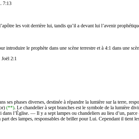
. 7:13
’apôtre les voit derrière lui, tandis qu’il a devant lui l’avenir prophét
our introduire le prophète dans une scène terrestre et à 4:1 dans une scè
; Joël 2:1
ses phases diverses, destinée à répandre la lumière sur la terre, respo
(or)
(**)
. Le chandelier à sept branches est le symbole de la lumière divi
ci dans l’Église. — Il y a sept lampes ou chandeliers au lieu d’un, parc
 à part des lampes, responsables de briller pour Lui. Cependant il tient les