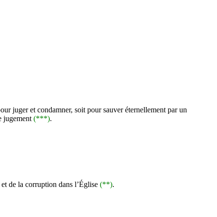
 pour juger et condamner, soit pour sauver éternellement par un
 ce jugement
(***)
.
 et de la corruption dans l’Église
(**)
.