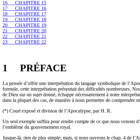
16
CHAPITRE 15
17
CHAPITRE 16
18
CHAPITRE 17
19
CHAPITRE 18
20
CHAPITRE 19
21
CHAPITRE 20
22
CHAPITRE 21
23
CHAPITRE 22
1
PRÉFACE
La pensée d’offrir une interprétation du langage symbolique de l’Apocal
formule, cette interprétation présentait des difficultés nombreuses. No
de Dieu sur un sujet donné, échappe nécessairement à notre interprétat
dans la plupart des cas, de manière à nous permettre de comprendre m
(*) Court exposé et division de l’Apocalypse, par H. R.
Un seul exemple suffira pour rendre compte de ce que nous venons d
l’emblème du gouvernement royal.
Jusque-là, rien de plus simple; mais, si nous ouvrons le chap. 4 de l