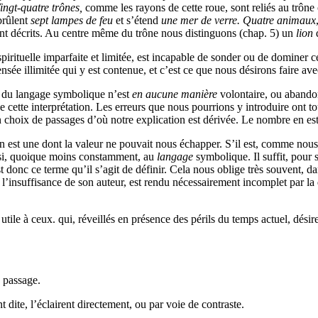
ingt-quatre trônes,
comme les rayons de cette roue, sont reliés au trône 
brûlent
sept lampes de feu
et s’étend
une mer de verre. Quatre animaux
ont décrits. Au centre même du trône nous distinguons (chap. 5) un
lion
q
pirituelle imparfaite et limitée, est incapable de sonder ou de dominer c
sée illimitée qui y est contenue, et c’est ce que nous désirons faire ave
n du langage symbolique n’est
en aucune manière
volontaire, ou abandon
de cette interprétation. Les erreurs que nous pourrions y introduire ont 
 choix de passages d’où notre explication est dérivée. Le nombre en est
il en est une dont la valeur ne pouvait nous échapper. S’il est, comme 
ussi, quoique moins constamment, au
langage
symbolique. Il suffit, pour 
t donc ce terme qu’il s’agit de définir. Cela nous oblige très souvent, da
par l’insuffisance de son auteur, est rendu nécessairement incomplet par l
 utile à ceux.
qui
, réveillés en présence des périls du temps actuel, dés
e passage.
 dite, l’éclairent directement, ou par voie de contraste.