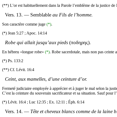
(**) L’or est habituellement dans la Parole l’emblème de la justice d
Vers. 13. — Semblable
au Fils de l’homme.
Son caractère comme juge
(*)
.
(*) Jean 5:27 ;
Apoc
. 14:14
Robe qui allait jusqu’aux pieds
(
ποδηρης
).
En hébreu «longue robe»
(*)
. Robe sacerdotale, mais non pas ceinte a
(*) Ps. 133:2
(**) Cf.
Lévit
. 16:4
Ceint, aux mamelles, d’une ceinture d’or.
Fermeté judiciaire employée à apprécier et à juger le mal selon la justi
C’est la ceinture du souverain sacrificateur et sa situation. Sauf pour l’i
(*)
Lévit
. 16:4 ; Luc 12:35 ; Ex. 12:11 ;
Éph
. 6:14
Vers. 14. —
Tête et cheveux blancs comme de la laine 