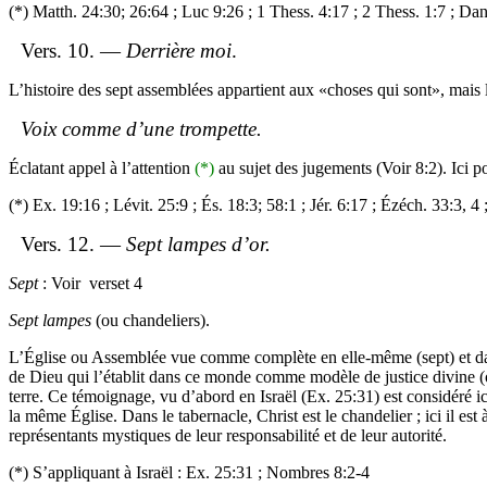
(*)
Matth
.
24:30;
26:64 ;
Luc 9:26 ; 1 Thess. 4:17 ; 2 Thess. 1:7 ; Dan
Vers. 10. —
Derrière moi
.
L’histoire des sept assemblées appartient aux «choses qui sont», mais l
Voix comme d’une trompette.
Éclatant appel à l’attention
(*)
au sujet des jugements (Voir 8:2). Ici p
(*) Ex. 19:16 ;
Lévit
. 25:9 ;
És
. 18:3; 58:1 ;
Jér
. 6:17 ;
Ézéch
. 33:3, 4 
Vers. 12. —
Sept lampes d’or.
Sept
: Voir
verset 4
Sept lampes
(ou chandeliers).
L’Église ou Assemblée vue comme complète en elle-même (sept) et dans 
de Dieu qui l’établit dans ce monde comme modèle de justice divine 
terre. Ce témoignage, vu d’abord en Israël (Ex. 25:31) est considéré i
la même Église. Dans le tabernacle, Christ est le chandelier ; ici il est
représentants mystiques de leur responsabilité et de leur autorité.
(*) S’appliquant à Israël : Ex. 25:31 ; Nombres 8:2-4