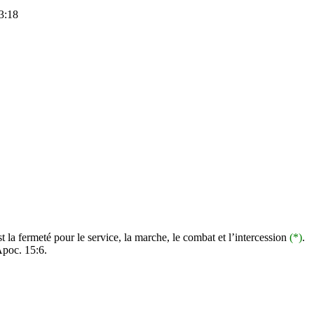
 3:18
t la fermeté pour le service, la marche, le combat et l’intercession
(*)
.
Apoc
. 15:6.