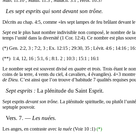
Marc 11:10 ;
Matth
. 11:3 ;
Malach
. 3:1 ;
Hébr
. 10:37
Les sept esprits qui sont devant son trône.
Décrits au chap. 4:5, comme «les sept lampes de feu brûlant devant l
Sept
est le plus haut nombre indivisible non composé, le nombre de la
temps l’unité dans la diversité (1 Cor. 12:4). Ce nombre est plus souv
(*)
Gen
. 2:2, 3 ; 7:2, 3 ; Ex. 12:15 ; 29:30, 35 ;
Lévit
. 4:6 ; 14:16 ; 16
(**)
1:4, 12, 16 ; 5:1, 6 ; 8:1. 2 ; 10:3 ; 15:1 ; 16:1
Le nombre sept est souvent divisé en
quatre
et
trois.
Trois étant le no
coins de la terre, 4 vents du ciel, 4 cavaliers, 4 évangiles). 4+3 montr
de Dieu.
C’est ainsi que l’on trouve d’habitude 7 qualités requises po
Sept esprits :
La plénitude du Saint Esprit.
Sept esprits
devant son trône.
La plénitude spirituelle, ou plutôt l’uni
septuple pouvoir.
Vers. 7. —
Les nuées
.
Les anges, en contraste avec
la nuée
(Voir 10 :1)
(*)