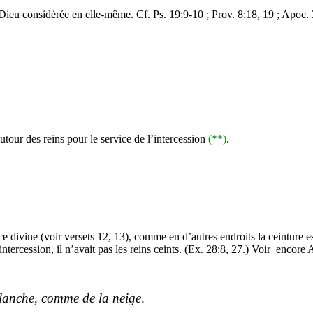
e Dieu considérée en elle-même. Cf. Ps. 19:9-10 ;
Prov
. 8:18, 19 ;
Apoc
.
utour des reins pour le service de l’intercession
(**)
.
ce divine (voir versets 12, 13), comme en d’autres endroits la ceinture es
ntercession, il n’avait pas les reins ceints. (Ex. 28:8, 27.) Voir
encore
blanche, comme de la neige
.