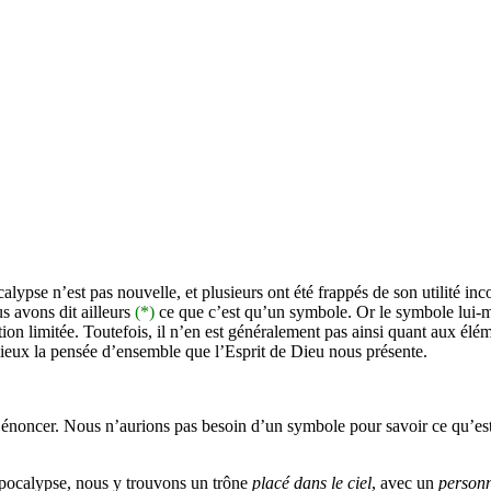
ypse n’est pas nouvelle, et plusieurs ont été frappés de son utilité inco
us avons dit ailleurs
(*)
ce que c’est qu’un symbole. Or le symbole lui-mêm
ion limitée. Toutefois, il n’en est généralement pas ainsi quant aux élém
ieux la pensée d’ensemble que l’Esprit de Dieu nous présente.
’énoncer. Nous n’aurions pas besoin d’un symbole pour savoir ce qu’es
’Apocalypse, nous y trouvons un trône
placé dans le ciel
, avec un
person