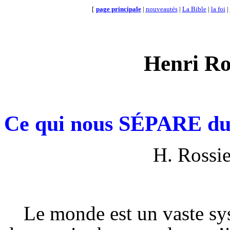
[
page principale
|
nouveautés
|
La Bible
|
la foi
|
Henri Ro
Ce qui nous SÉPARE 
H. Rossi
Le monde est un vaste sys