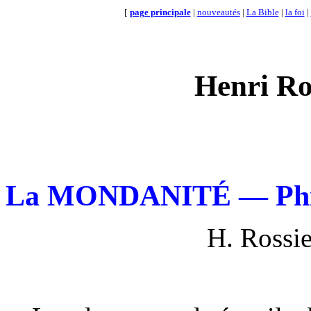
[
page principale
|
nouveautés
|
La Bible
|
la foi
|
Henri Ro
La MONDANITÉ — Phili
H. Rossi