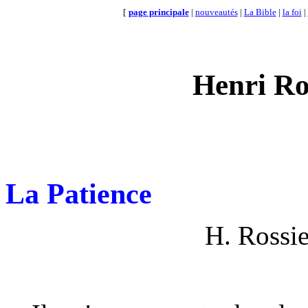
[
page principale
|
nouveautés
|
La Bible
|
la foi
|
Henri Ro
La Patience
H. Rossi