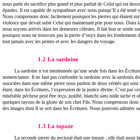
nous parle du sacrifice plus grand et plus parfait de Celui qui est desc
épaules. Il est capable de sympathiser avec nous puisqu’Il a été tenté e
Nous comprenons donc facilement pourquoi les pierres qui étaient sur l
violence que devait subir Celui qui maintenant prie pour nous. Dans la p
nous soyons arrivés dans les demeures célestes. Il fait bon se sentir
pourquoi nous ne trouvons pas la pierre d’onyx dans les fondements de
tout jamais avec les peines et avec les dangers du voyage.
1.2
La sardoine
La sardoine n’est mentionnée qu’une seule fois dans les Écritur
nomenclature. Il ne faut pas confondre la sardoine avec la
sardonix
don
associées dans une même pierre nous parlent de deux vérités qui sont int
étant, dans les Écritures, l’expression de la justice divine. C’est par
misérable pécheur peut être reçu, justifié, blanchi sans nulle tache et
quelques rayons de la gloire de son cher Fils. Nous comprenons donc p
des images dont Il se sert dans les Écritures. Nous pouvons admirer sa
1.3
La topaze
La seconde pierre du pectoral était une topaze ; elle était aussi 