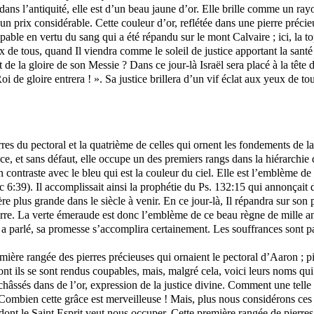
ans l’antiquité, elle est d’un beau jaune d’or. Elle brille comme un ray
t un prix considérable. Cette couleur d’or, reflétée dans une pierre précie
oupable en vertu du sang qui a été répandu sur le mont Calvaire ; ici, la 
de tous, quand Il viendra comme le soleil de justice apportant la santé d
de la gloire de son Messie ? Dans ce jour-là Israël sera placé à la tête d
oi de gloire entrera ! ». Sa justice brillera d’un vif éclat aux yeux de tou
rres du pectoral et la quatrième de celles qui ornent les fondements de l
et sans défaut, elle occupe un des premiers rangs dans la hiérarchie des
contraste avec le bleu qui est la couleur du ciel. Elle est l’emblème de l
arc 6:39). Il accomplissait ainsi la prophétie du Ps. 132:15 qui annonçait
 plus grande dans le siècle à venir. En ce jour-là, Il répandra sur so
terre. La verte émeraude est donc l’emblème de ce beau règne de mille a
l a parlé, sa promesse s’accomplira certainement. Les souffrances sont pa
ière rangée des pierres précieuses qui ornaient le pectoral d’Aaron ; pie
ont ils se sont rendus coupables, mais, malgré cela, voici leurs noms qui 
âssés dans de l’or, expression de la justice divine. Comment une telle c
là. Combien cette grâce est merveilleuse ! Mais, plus nous considérons ce
 dont le Saint Esprit veut nous occuper. Cette première rangée de pierre