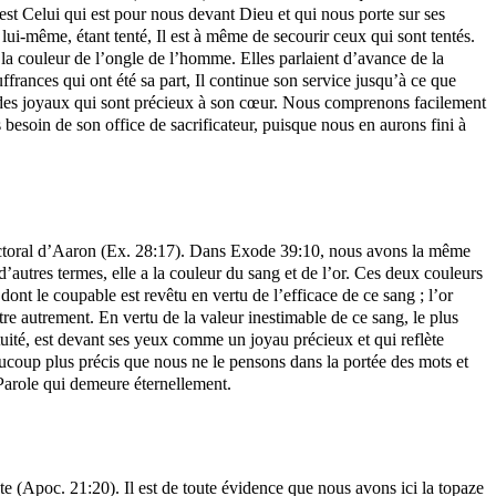
t Celui qui est pour nous devant Dieu et qui nous porte sur ses
 lui-même, étant tenté, Il est à même de secourir ceux qui sont tentés.
 la couleur de l’ongle de l’homme. Elles parlaient d’avance de la
ffrances qui ont été sa part, Il continue son service jusqu’à ce que
me des joyaux qui sont précieux à son cœur. Nous comprenons facilement
esoin de son office de sacrificateur, puisque nous en aurons fini à
u pectoral d’Aaron (Ex. 28:17). Dans Exode 39:10, nous avons la même
’autres termes, elle a la couleur du sang et de l’or. Ces deux couleurs
dont le coupable est revêtu en vertu de l’efficace de ce sang ; l’or
tre autrement. En vertu de la valeur inestimable de ce sang, le plus
étuité, est devant ses yeux comme un joyau précieux et qui reflète
ucoup plus précis que nous ne le pensons dans la portée des mots et
 Parole qui demeure éternellement.
te (
Apoc
. 21:20). Il est de toute évidence que nous avons ici la topaze