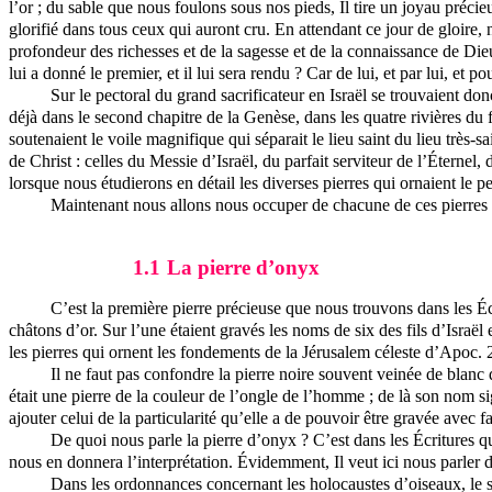
l’or ; du sable que nous foulons sous nos pieds, Il tire un joyau précie
glorifié dans tous ceux qui auront cru. En attendant ce jour de gloire
profondeur des richesses et de la sagesse et de la connaissance de Die
lui a donné le premier, et il lui sera rendu ? Car de lui, et par lui, et p
Sur le pectoral du grand sacrificateur en Israël se trouvaient d
déjà dans le second chapitre de la Genèse, dans les quatre rivières du
soutenaient le voile magnifique qui séparait le lieu saint du lieu
très-sa
de Christ : celles du Messie d’Israël, du parfait serviteur de l’Éternel
lorsque nous étudierons en détail les diverses pierres qui ornaient le p
Maintenant nous allons nous occuper de chacune de ces pierres e
1.1
La pierre d’onyx
C’est la première pierre précieuse que nous trouvons dans les Éc
châtons
d’or. Sur l’une étaient gravés les noms de six des fils d’Israël
les pierres qui ornent les fondements de la Jérusalem céleste d’
Apoc
. 
Il ne faut pas confondre la pierre noire souvent veinée de blanc
était une pierre de la couleur de l’ongle de l’homme ; de là son nom sig
ajouter celui de la particularité qu’elle a de pouvoir être gravée avec fac
De quoi nous
parle
la pierre d’onyx ? C’est dans les Écritures 
nous en donnera l’interprétation. Évidemment, Il veut ici nous parler d
Dans les ordonnances concernant les holocaustes d’oiseaux, le sa