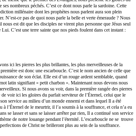
é de ses nombreux péchés. C’est ce dont nous parle la sardoine. Cette
édiction millénaire dont les prophètes nous parlent aura son plein
er. N’est-ce pas de quoi nous parle la belle et verte émeraude ? Nous
l nous est dit que les disciples ne virent plus personne que Jésus seul
ui. C’est une terre sainte que nos pieds foulent dans cet instant :
ici les pierres les plus brillantes, les plus merveilleuses de la
 première est donc une escarboucle. C’est le nom ancien de celle que
 puissance de son éclat. Elle est d’un rouge ardent semblable, quand
n mot latin signifiant « petit charbon ». Maintenant nous devons nous
erveilleux. Si nous avons su voir, dans la première rangée des pierres
 voir ici les gloires du parfait serviteur de l’Éternel, celui que le
li son service au milieu d’un monde ennemi et dans lequel Il a été
 à l’Éternel de le meurtrir, il l’a soumis à la souffrance, et cela n’a eu
 se lasser et sans se laisser arrêter par rien, Il a continué son service
thème de notre louange pendant l’éternité. L’escarboucle ne se
trouve
 perfections de Christ ne brilleront plus au sein de la souffrance.