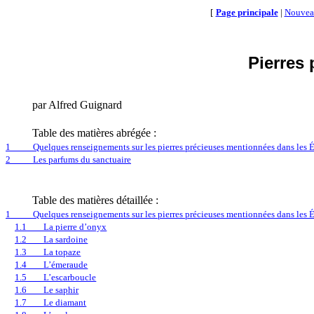
[
Page principale
|
Nouvea
Pierres 
par
Alfred Guignard
Table des matières
abrégée
:
1
Quelques renseignements sur les pierres précieuses mentionnées dans les É
2
Les parfums du sanctuaire
Table des matières
détaillée
:
1
Quelques renseignements sur les pierres précieuses mentionnées dans les É
1.1
La pierre d’onyx
1.2
La sardoine
1.3
La topaze
1.4
L’émeraude
1.5
L’escarboucle
1.6
Le saphir
1.7
Le diamant