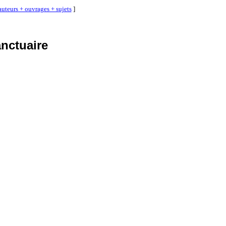
auteurs + ouvrages + sujets
]
anctuaire