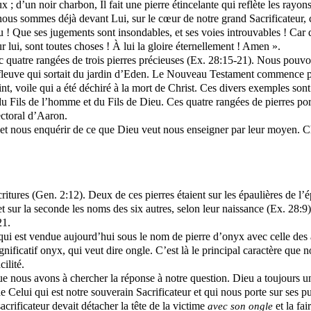
ux ; d’un noir charbon, Il fait une pierre étincelante qui reflète les rayo
, nous sommes déjà devant Lui, sur le cœur de notre grand Sacrificateur,
u ! Que ses jugements sont insondables, et ses voies introuvables ! Car 
our lui, sont toutes choses ! À lui la gloire éternellement ! Amen ».
onc quatre rangées de trois pierres précieuses (Ex. 28:15-21). Nous pou
 fleuve qui sortait du jardin d’Eden. Le Nouveau Testament commence par 
int
, voile qui a été déchiré à la mort de Christ. Ces divers exemples son
, du Fils de l’homme et du Fils de Dieu. Ces quatre rangées de pierres po
ectoral d’Aaron.
t nous enquérir de ce que Dieu veut nous enseigner par leur moyen. Cha
ritures (
Gen
. 2:12). Deux de ces pierres étaient sur les épaulières de l
 et sur la seconde les noms des six autres, selon leur naissance (Ex. 28:9
21.
 qui est vendue aujourd’hui sous le nom de pierre d’onyx avec celle des a
nificatif onyx, qui veut dire ongle. C’est là le principal caractère que 
ilité.
que nous avons à chercher la réponse à notre question. Dieu a toujours u
e Celui qui est notre souverain Sacrificateur et qui nous porte sur ses p
crificateur devait détacher la tête de la victime
et la fai
avec son ongle