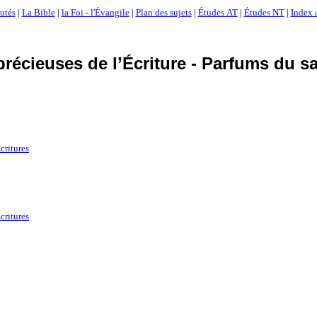
utés
|
La Bible
|
la Foi - l'Évangile
|
Plan des sujets
|
Études AT
|
Études NT
|
Index 
précieuses de l’Écriture - Parfums du s
critures
critures