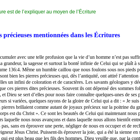
ure est de l’expliquer au moyen de l’Écriture
s précieuses mentionnées dans les
Écritures
accumuler avec une telle profusion que la vie d’un homme n’est pas suffis
grandeur, la sagesse et surtout la bonté infinie de Celui qui se plaît à s
saume 136:4. Même un humble caillou que nous foulons sous nos pieds peu
 sont bien les pierres précieuses qui, dès l’antiquité, ont attiré l’attenti
lles un infini de coloration et de caractères. Les savants géologues y d
té que ces pierres dites précieuses. Souvent ils ont dépensé des sommes f
t Dieu se sert d’elles pour nous faire connaître quelques-unes de ses p
eurs si variées, quelques rayons de la gloire de Celui qui a dit : « Je su
ierres brillaient comme autant de joyaux précieux sur la poitrine du gran
corps est du Christ ». Ce sont les beautés de Celui qui maintenant nous 
rs laquelle nous nous avançons et dans laquelle nous allons bientôt entre
pas, sans en éprouver une perte, négliger de nous en occuper et de rec
igneur Jésus Christ. Puissent-ils éprouver la joie, qui a été la sienne e
ui est plus beau que les fils des hommes. Dieu veuille que, par la cont