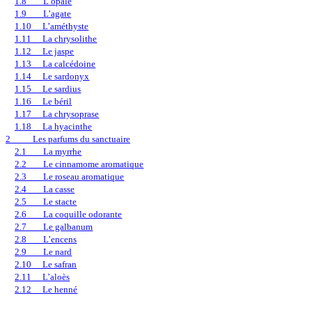
1.8
L’opale
1.9
L’agate
1.10
L’améthyste
1.11
La chrysolithe
1.12
Le jaspe
1.13
La calcédoine
1.14
Le sardonyx
1.15
Le sardius
1.16
Le béril
1.17
La chrysoprase
1.18
La hyacinthe
2
Les parfums du sanctuaire
2.1
La myrrhe
2.2
Le cinnamome aromatique
2.3
Le roseau aromatique
2.4
La casse
2.5
Le stacte
2.6
La coquille odorante
2.7
Le galbanum
2.8
L’encens
2.9
Le nard
2.10
Le safran
2.11
L’aloès
2.12
Le henné