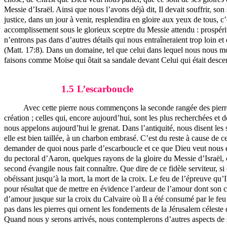
Messie d’Israël. Ainsi que nous l’avons déjà dit, Il devait souffrir, s
justice, dans un jour à venir, resplendira en gloire aux yeux de tous, c
accomplissement sous le glorieux sceptre du Messie attendu : prospérit
n’entrons pas dans d’autres détails qui nous entraîneraient trop loin et
(Matt. 17:8). Dans un domaine, tel que celui dans lequel nous nous mou
faisons comme Moïse qui ôtait sa sandale devant Celui qui était desce
1.5
L’escarboucle
Avec cette pierre nous commençons la seconde rangée des pierres 
création ; celles qui, encore aujourd’hui, sont les plus recherchées et
nous appelons aujourd’hui le grenat. Dans l’antiquité, nous disent les 
elle est bien taillée, à un charbon embrasé. C’est du reste à cause de 
demander de quoi nous parle d’escarboucle et ce que Dieu veut nous ens
du pectoral d’Aaron, quelques rayons de la gloire du Messie d’Israël, cel
second évangile nous fait connaître. Que dire de ce fidèle serviteur, s
obéissant jusqu’à la mort, la mort de la croix. Le feu de l’épreuve qu’Il 
pour résultat que de mettre en évidence l’ardeur de l’amour dont son cœu
d’amour jusque sur la croix du Calvaire où Il a été consumé par le fe
pas dans les pierres qui ornent les fondements de la Jérusalem céleste 
Quand nous y serons arrivés, nous contemplerons d’autres aspects de s