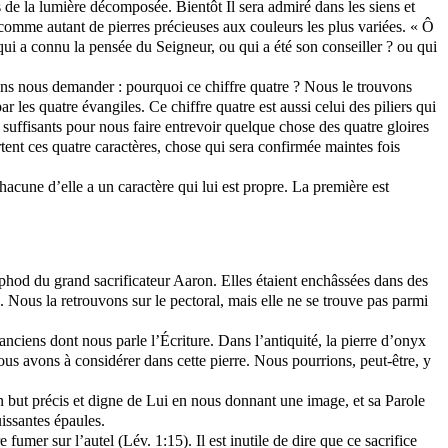
ns de la lumière décomposée. Bientôt Il sera admiré dans les siens et
 comme autant de pierres précieuses aux couleurs les plus variées. « Ô
qui a connu la pensée du Seigneur, ou qui a été son conseiller ?
ou
qui
vons nous demander : pourquoi ce chiffre quatre ? Nous le trouvons
les quatre évangiles. Ce chiffre quatre est aussi celui des piliers qui
t suffisants pour nous faire entrevoir quelque chose des quatre gloires
rtent ces quatre caractères, chose qui
sera
confirmée maintes fois
cune d’elle a un caractère qui lui est propre. La première est
’éphod du grand sacrificateur Aaron. Elles étaient enchâssées dans des
). Nous la retrouvons sur le pectoral, mais elle ne se trouve pas parmi
nciens dont nous parle l’Écriture. Dans l’antiquité, la pierre d’onyx
nous avons à considérer dans cette pierre. Nous pourrions, peut-être, y
n but précis et digne de Lui en nous donnant une image, et sa Parole
uissantes épaules.
re fumer sur l’autel (
Lév
. 1:15). Il est inutile de dire que ce sacrifice