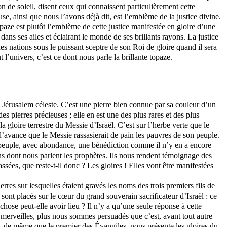
on de soleil,
disent
ceux qui connaissent particulièrement cette
use, ainsi que nous l’avons déjà dit, est l’emblème de la justice divine.
topaze est plutôt l’emblème de cette justice manifestée en gloire d’une
ans ses ailes et éclairant le monde de ses brillants rayons. La justice
es nations sous le puissant sceptre de son Roi de gloire quand il sera
t l’univers, c’est ce dont nous parle la brillante topaze.
a Jérusalem céleste. C’est une pierre bien connue par sa couleur d’un
 pierres précieuses ; elle en est une des plus rares et des plus
a gloire terrestre du Messie d’Israël. C’est sur l’herbe verte que le
 d’avance que le Messie rassasierait de pain les pauvres de son peuple.
n peuple, avec abondance, une bénédiction comme il n’y en a encore
ns dont nous parlent les prophètes. Ils nous rendent témoignage des
ssées, que reste-t-il donc ? Les gloires ! Elles vont être manifestées
rres sur lesquelles étaient gravés les noms des trois premiers fils de
sont placés sur le cœur du grand souverain sacrificateur d’Israël : ce
hose peut-elle avoir lieu ? Il n’y a qu’une seule réponse à cette
s merveilles, plus nous sommes persuadés que c’est, avant tout autre
s, de même que le premier des Évangiles, nous présente les gloires du