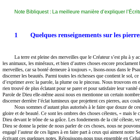
Note Bibliquest : La meilleure manière d’expliquer l’Écrit
1
Quelques renseignements sur les pierre
La terre est pleine des merveilles que le Créateur s’est plu à y 
les animaux, les minéraux, et bien d’autres choses encore proclament la 
merveilles, car sa bonté demeure à toujours », lisons-nous dans le P
discerner les beautés. Parmi toutes les richesses que contient le sol, ce
d’exprimer avec la parole, la plume ou le pinceau. Nous trouvons en e
rien trouvé de plus éclatant pour se parer et pour satisfaire leur vani
Parole de Dieu elle-même aussi nous en mentionne un certain nombre, e
discerner derrière l’éclat lumineux que projettent ces pierres, aux coul
Nous sommes d’autant plus autorisés à le faire que douze de ces p
gloire et de beauté. Ce sont les ombres des choses célestes, « mais le 
Dieu devant le trône de sa grâce. Les fondements de la cité céleste, ve
Dieu se donne la peine de nous parler de ces choses, nous ne pouvons 
engagé l’auteur de ces lignes à en faire part à ceux qui aiment notre Se
écrivant ces quelques notes. Réjouissons-nous tous ensemble en Celui q