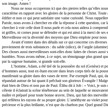
son image. Amen !
Nous ne nous occuperons ici que des pierres telles qu’elles nous 
caractérise en rapport avec les gloires de la personne de Christ. Toute
édifier et non ce qui peut satisfaire une vaine curiosité. Nous rappe
Parole, nous avons à chercher en elle la réponse à cette question, ca
chercher à voir celle dont Il nous parle et cela nous aidera à comprend
ni griffes, ni cornes pour se défendre et qui est ainsi à la merci de s
Merveilleuse est la diversité des moyens que Dieu emploie pour nous fai
Avant d’entrer dans des détails sur ce qui concerne ces diverses 
proviennent de trois substances : du sable (silice), de l’argile (alumin
Des choses aussi merveilleuses sont-elles donc faites de choses aussi vi
humbles. Nous avons même, à ce sujet, un témoignage plus grand que ce
par la sagesse humaine, si grande soit-elle.
L’homme, Adam, a été tiré de la poussière du sol (Genèse) et pou
d’hommes aussi, tout en étant encore dans leurs corps tirés de la pous
manifestait sa gloire dans des vases de terre. Par exemple Paul, qui, da
répandait autour de lui quant il prêchait son glorieux Évangile ! Malgré
était bien de Dieu et non pas de Paul.
Élihu
dit à Job : « Voici, je su
céleste il éclairait la scène ténébreuse au sein de laquelle se mouvaient
maître et préparé pour toute bonne œuvre, Dieu, qui fait des merveilles 
qui reflétera les rayons de sa propre gloire. L’améthyste au violet pourp
précieuse et la plus brillante, n’est que du charbon pur. Quel grand Dieu