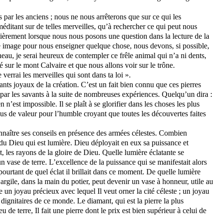
 par les anciens ; nous ne nous arrêterons que sur ce qui les
éditant sur de telles merveilles, qu’à rechercher ce qui peut nous
mièrement lorsque nous nous posons une question dans la lecture de la
ne image pour nous enseigner quelque chose, nous devons, si possible,
neau, je serai heureux de contempler ce frêle animal qui n’a ni dents,
 sur le mont Calvaire et que nous allons voir sur le trône.
errai les merveilles qui sont dans ta loi ».
ants joyaux de la création. C’est un fait bien connu que ces pierres
e par les savants à la suite de nombreuses expériences. Quelqu’un dira :
n’est impossible. Il se plaît à se glorifier dans les choses les plus
us de valeur pour l’humble croyant que toutes les découvertes faites
onnaître ses conseils en présence des armées célestes. Combien
 du Dieu qui est lumière. Dieu déployait en eux sa puissance et
t, les rayons de la gloire de Dieu. Quelle lumière éclatante se
un vase de terre. L’excellence de la puissance qui se manifestait alors
 pourtant de quel éclat il brillait dans ce moment. De quelle lumière
l’argile, dans la main du potier, peut devenir un vase à honneur, utile au
e un joyau précieux avec lequel Il veut orner la cité céleste ; un joyau
s dignitaires de ce monde. Le diamant, qui est la pierre la plus
 de terre, Il fait une pierre dont le prix est bien supérieur à celui de