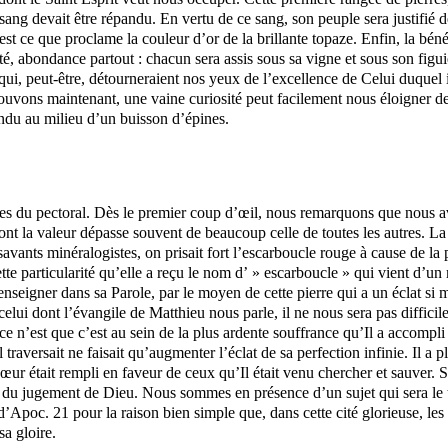
on sang devait être répandu. En vertu de ce sang, son peuple sera justifi
’est ce que proclame la couleur d’or de la brillante topaze. Enfin, la bén
é, abondance partout : chacun sera assis sous sa vigne et sous son figui
 qui, peut-être, détourneraient nos yeux de l’excellence de Celui duquel i
vons maintenant, une vaine curiosité peut facilement nous éloigner de L
ndu au milieu d’un buisson d’épines.
du pectoral. Dès le premier coup d’œil, nous remarquons que nous avons 
 dont la valeur dépasse souvent de beaucoup celle de
toutes
les autres. La
savants minéralogistes, on prisait fort l’escarboucle rouge à cause de la
cette particularité qu’elle a reçu le nom d’ » escarboucle » qui vient d’u
eigner dans sa Parole, par le moyen de cette pierre qui a un éclat si m
ui dont l’évangile de Matthieu nous parle, il ne nous sera pas difficile de
i ce n’est que c’est au sein de la plus ardente souffrance qu’Il a accomp
traversait ne faisait qu’augmenter l’éclat de sa perfection infinie. Il a plu
r était rempli en faveur de ceux qu’Il était venu chercher et sauver. Sans
u du jugement de Dieu. Nous sommes en présence d’un sujet qui sera le 
d’
Apoc
. 21 pour la raison bien simple que, dans cette cité glorieuse, les
a gloire.