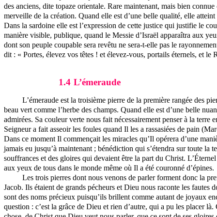
des anciens, dite topaze orientale. Rare maintenant, mais bien connue d
merveille de la création. Quand elle est d’une belle qualité, elle attein
Dans la sardoine elle est l’expression de cette justice qui justifie le c
manière visible, publique, quand le Messie d’Israël apparaîtra aux yeux 
dont son peuple coupable sera revêtu ne sera-t-elle pas le rayonnement 
dit : « Portes, élevez vos têtes !
et
élevez-vous, portails éternels, et le R
1.4
L’émeraude
L’émeraude est la troisième pierre de la première rangée des pie
beau vert comme l’herbe des champs. Quand elle est d’une belle nuance, 
admirées. Sa couleur verte nous fait nécessairement penser à la terre en 
Seigneur a fait asseoir les foules quand Il les a rassasiées de pain (M
Dans ce moment Il commençait les miracles qu’Il opérera d’une manière
jamais eu jusqu’à maintenant ; bénédiction qui s’étendra sur toute la 
souffrances et des gloires qui devaient être la part du Christ. L’Éterne
aux yeux de tous dans le monde même où Il a été couronné d’épines.
Les trois pierres dont nous venons de parler forment donc la prem
Jacob. Ils étaient de grands pécheurs et Dieu nous raconte les fautes d
sont des noms précieux puisqu’ils brillent comme autant de joyaux ench
question : c’est la grâce de Dieu et rien d’autre, qui a pu les placer 
chose, de Christ que Dieu veut nous parler, que ce sont de ses gloires