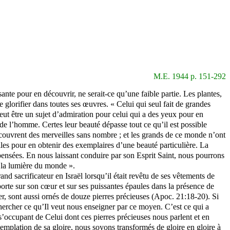
M.E. 1944 p. 151-292
ante pour en découvrir, ne serait-ce qu’une faible partie. Les plantes,
e glorifier dans toutes ses œuvres. « Celui qui seul fait de grandes
t être un sujet d’admiration pour celui qui a des yeux pour en
on de l’homme. Certes leur beauté dépasse tout ce qu’il est possible
écouvrent des merveilles sans nombre ; et les grands de ce monde n’ont
olles pour en obtenir des exemplaires d’une beauté particulière. La
ensées. En nous laissant conduire par son Esprit Saint, nous pourrons
is la lumière du monde ».
d sacrificateur en Israël lorsqu’il était revêtu de ses vêtements de
porte sur son cœur et sur ses puissantes épaules dans la présence de
r, sont aussi ornés de douze pierres précieuses (
Apoc
. 21:18-20). Si
hercher ce qu’Il veut nous enseigner par ce moyen. C’est ce qui a
n s’occupant de Celui dont ces pierres précieuses nous parlent et en
emplation de sa gloire, nous soyons transformés de gloire en gloire à