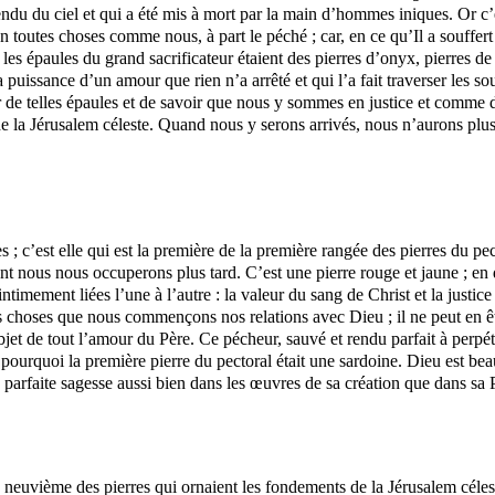
endu du ciel et qui a été mis
à
mort par la main d’hommes iniques. Or c’es
n toutes choses comme nous, à part le péché ; car, en ce qu’Il a souffert
es épaules du grand sacrificateur étaient des pierres d’onyx, pierres de
uissance d’un amour que rien n’a arrêté et qui l’a fait traverser les sou
 sur de telles épaules et de savoir que nous y sommes en justice et com
 la Jérusalem céleste. Quand nous y serons arrivés, nous n’aurons plus b
es ; c’est elle qui est la première de la première rangée des pierres d
t nous nous occuperons plus tard. C’est une pierre rouge et jaune ; en d
imement liées l’une à l’autre : la valeur du sang de Christ et la justice 
 ces choses que nous commençons nos relations avec Dieu ; il ne peut en ê
 objet de tout l’amour du Père. Ce pécheur, sauvé et rendu parfait à perp
ourquoi la première pierre du pectoral était une sardoine. Dieu est bea
 parfaite sagesse aussi bien dans les œuvres de sa création que dans sa
la neuvième des pierres qui ornaient les fondements de la Jérusalem céles