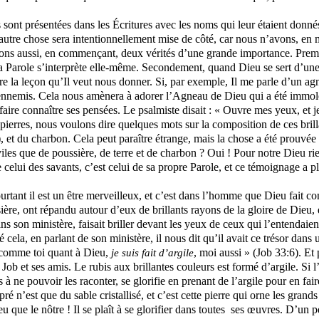
sont présentées dans les Écritures avec les noms qui leur étaient donnés
 autre chose sera intentionnellement mise de côté, car nous n’avons, en m
llerons aussi, en commençant, deux vérités d’une grande importance. Pre
r la Parole s’interprète elle-même. Secondement, quand Dieu se sert d’u
re la leçon qu’Il veut nous donner. Si, par exemple, Il me parle d’un ag
es ennemis. Cela nous amènera à adorer l’Agneau de Dieu qui a été immolé
re connaître ses pensées. Le psalmiste disait : « Ouvre mes yeux, et je v
pierres, nous voulons dire quelques mots sur la composition de ces brill
e), et du charbon. Cela peut paraître étrange, mais la chose a été prouvé
les que de poussière, de terre et de charbon ? Oui ! Pour notre Dieu rien 
lui des savants, c’est celui de sa propre Parole, et ce témoignage a pl
rtant il est un être merveilleux, et c’est dans l’homme que Dieu fait c
sière, ont répandu autour d’eux de brillants rayons de la gloire de Dieu,
ns son ministère, faisait briller devant les yeux de ceux qui l’entendaien
 cela, en parlant de son ministère, il nous dit qu’il avait ce trésor dans 
is comme toi quant à Dieu,
, moi aussi » (Job 33:6). Et
je suis fait d’argile
 Job et ses amis. Le rubis aux brillantes couleurs est formé d’argile. Si 
à ne pouvoir les raconter, se glorifie en prenant de l’argile pour en fair
ré n’est que du sable cristallisé, et c’est cette pierre qui orne les grand
 que le nôtre ! Il se plaît à se glorifier dans toutes
ses œuvres. D’un peu