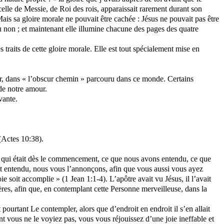
 celle de Messie, de Roi des rois, apparaissait rarement durant son
 Mais sa gloire morale ne pouvait être cachée : Jésus ne pouvait pas être
 ou non ; et maintenant elle illumine chacune des pages des quatre
traits de cette gloire morale. Elle est tout spécialement mise en
ur, dans « l’obscur chemin » parcouru dans ce monde. Certains
 de notre amour.
vante.
 (Actes 10:38).
 Ce qui était dès le commencement, ce que nous avons entendu, ce que
et entendu, nous vous l’annonçons, afin que vous aussi vous ayez
soit accomplie » (1 Jean 1:1-4). L’apôtre avait vu Jésus, il l’avait
frères, afin que, en contemplant cette Personne merveilleuse, dans la
pourtant Le contempler, alors que d’endroit en endroit il s’en allait
t vous ne le voyiez pas, vous vous réjouissez d’une joie ineffable et