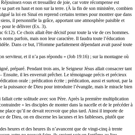
 Réjouissez-vous et tressaillez de joie, car votre récompense est
sa part en haut et non sur la terre. (À la fin de son ministère, combien
lgué la loi en Sinaï en reprend certains termes pour montrer que dans
siens, il personnifie la grâce, apportant une atmosphère paisible et
 pour le délivrer (Ex. 3).
uc 6:12). Ce choix allait être décisif pour toute la vie de ces hommes.
s noms parfois, mais non leur caractère. Il faudra toute l’éducation
e fidèle. Dans ce but, l’Homme parfaitement dépendant avait passé toute
mon serviteur, et il n’a pas répondu » (Job 19:16) ; sur la montagne où
gné, préparé. Pendant trois ans, le Seigneur Jésus allait consacrer tant
 — Ensuite, il les enverrait prêcher. Le témoignage précis et précieux
ication orale ; prédication écrite ; prédication, aussi et surtout, par la
de la puissance de Dieu pour introduire l’évangile, mais le miracle bien
 fallait cette solitude avec son Père. Après la première multiplication
 « contraindre » les disciples de monter dans la nacelle et de le précéder à
ne place qu’il ne devait recevoir que plus tard. Ainsi il importe de
ce de Dieu, on en discerne les lacunes et les faiblesses, plutôt que
 des heures et des heures ils n’avancent que de vingt-cinq à trente
aucun autre ne pouvait faire, ils croient voir un fantôme au lieu