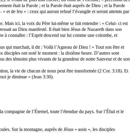
ent était la Parole ; et la Parole était auprès de Dieu ; et la Parole
« et de feu » : ceux qui auront refusé l’évangile et seront atteints par
 Mais ici, la voix du Père lui-même se fait entendre : « Celui- ci est
dressait au Dieu manifesté. Il était bien Jésus de Nazareth dans son
nne à connaître : l’Esprit descend sur lui comme une colombe, et
us qui marchait, il dit : Voilà l’Agneau de Dieu ! » Tout son être et
ux disciples ont noté le moment : la dixième heure. D’autres sont
s des témoins plus vivants de la grandeur de notre Sauveur et de son
tion, la vie de chacun de nous peut être transformée (2 Cor. 3:18). Et
 moi je diminue » (Jean 3:30).
la compagnie de l’Éternel, toute l’étendue du pays. Sur l’Ébal et le
oules. Sur la montagne, auprès de Jésus « assis », les disciples