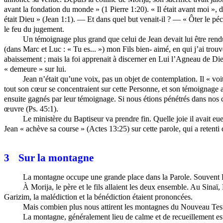
avant la fondation du monde » (1 Pierre 1:20). « Il était avant moi », d
était Dieu » (Jean 1:1). — Et dans quel but venait-il ? — « Ôter le péch
le feu du jugement.
Un témoignage plus grand que celui de Jean devait lui être rendu.
(dans Marc et Luc : « Tu es... »)
mon
Fils bien- aimé, en qui j’ai trou
abaissement ; mais la foi apprenait à discerner en Lui l’Agneau de Die
« demeure » sur lui.
Jean n’était qu’une voix, pas un objet de contemplation. Il « voi
tout son cœur se concentraient sur cette Personne, et son témoignage a
ensuite gagnés par leur témoignage. Si nous étions pénétrés dans nos
œuvre (Ps. 45:1).
Le ministère du Baptiseur va prendre fin. Quelle joie il avait e
Jean « achève sa course » (Actes 13:25) sur cette parole, qui a retenti 
3
Sur la montagne
La montagne occupe une grande place dans la Parole. Souvent Die
À
Morija
, le père et le fils allaient les deux
ensemble
. Au Sinaï,
Garizim, la malédiction et la bénédiction étaient prononcées.
Mais combien plus nous attirent les montagnes du Nouveau Testam
La montagne, généralement lieu de calme et de recueillement e