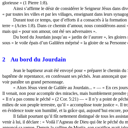
glorieuse » (1 Pierre 1:8).
Ainsi s’affirme le désir de considérer le Seigneur Jésus dans dive
« par toutes les villes et par les villages, enseignant dans leurs synag
Durant tout ce temps, que d’efforts il a consacrés à la formation
terre » (Actes 1:8). Dans ce chemin d’amour, nous considérons aussi « c
mais qui « pour son amour, ont été ses adversaires ».
Du bord du Jourdain jusqu’au « jardin de l’aurore », les gloires 
sous « le voile épais d’un Galiléen méprisé » la gloire de sa Personne 
2
Au bord du Jourdain
Jean le baptiseur avait été envoyé pour « préparer le chemin du S
baptême de repentance, en confessant ses péchés. Jean annonçait que cel
voir paraître un grand personnage.
« Alors Jésus vient de Galilée au Jourdain... » — « En ces jours
Il venait, non pour accomplir des miracles, mais humblement prendre 
« Il n’a pas connu le péché » (2 Cor. 5:21) — « Il n’y a point de péché 
milieu de son peuple terrestre, qu’il « accomplisse toute justice ». Il tr
en évidence toute son humilité, et la grâce qui, aujourd’hui encore, po
Il fallait pourtant qu’il fût nettement distingué de tous les assist
venir à lui, il déclare : « Voilà l’Agneau de Dieu qui ôte le péché du
annoncé sa venue. Depuis la colline de
Morija
, son sacrifice avait ja