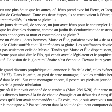
 est une plus
haute
que les autres, où Jésus prend avec lui Pierre, et Jacqu
 jardin de Gethsémané. Entre ces deux étapes, ils se retrouvaient à l’écart,
nt réveillés, ils virent sa gloire ! »
ix jours de travail, de service, un jour avec Jésus pour le contempler. 
 que les disciples dorment, comme au jardin ils s’endormiront de tristess
 nous annonçons sa mort et contemplons sa gloire ?
e un éclair » ; deux hommes, Moïse et Élie, parlaient avec lui « de sa mo
le Christ souffrît et qu’il entrât dans sa gloire. Les souffrances devaient
t pas seulement celle de Messie. Tandis que Moïse et Élie disparaissent, 
ente pour ainsi dire le Fils, qui venait avec le législateur et le prophèt
uté. La vision de la gloire millénaire s’est évanouie. Devant leurs yeux d
e grand discours prophétique qui annonce la fin de la cité, et les événem
21:37). Dans le jardin, au pied de cette montagne, il vit les terribles h
vé dans le ciel. Sur cette montagne encore, il posera ses pieds au jour de
ses de la grande tribulation
agne où il leur avait ordonné de se rendre » (Matt. 28:16-20). Sur cette
m
ous diverses formes à la fin de chaque évangile et au début des Actes) d’a
choses qu’il leur avait commandées : « Et voici, moi je suis avec vous to
sur la montagne » ? Pas seulement dans la solitude (qui peut comporter 