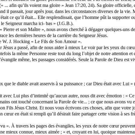
« ... afin qu’ils voient ma gloire » Jean 17:20, 24). Sa gloire officielle,
nd il passait, jour après jour, dans les circonstances diverses de la vie.
’était ce qu’il était... Elle resplendissait, que l’homme pût la supporter
 le Seigneur marcha ici- bas » (
J.G.B
.).
« Pierre et son Maître », nous avons cherché à dégager quelques-uns des 
ace les dernières heures de la carrière du Seigneur Jésus.
e W. J.
Hocking
« Le Fils de Son Amour ».
r Jésus a passé, afin de nous aider à mieux Le voir par les yeux du cœ
utefois la même Personne reste tout du long l’objet de notre attention et
 l’évangile même, les passages considérés. Seule la Parole de Dieu est vi
eux que le diable avait asservis à sa puissance ; car Dieu était avec Lui »
avait avec Lui plus d’intimité qu’aucun autre, nous dit avec émotion : «
ins ont touché concernant la Parole de vie... ; ce que nous avons vu 
Fils Jésus Christ. Et nous vous écrivons ces choses, afin que votre joie 
n cœur en était si rempli qu’il désirait faire partager cette vision à ses 
s vu ». À travers les pages des évangiles, les yeux de notre cœur peuvent 
nne mieux connue, mieux aimée ; « et, croyant en lui, quoique maintenan