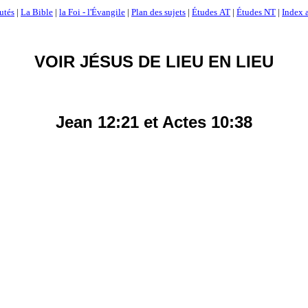
utés
|
La Bible
|
la Foi - l'Évangile
|
Plan des sujets
|
Études AT
|
Études NT
|
Index a
VOIR JÉSUS DE LIEU EN LIEU
Jean 12:21 et Actes 10:38