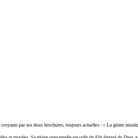
croyants par ses deux brochures, toujours actuelles : « La gloire morale
ielles et morales. Sa gloire personnelle est celle de Fils éternel de Dieu, 