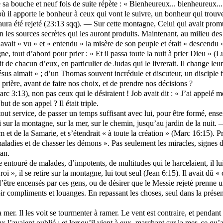
sa bouche et neuf fois de suite répète : « Bienheureux... bienheureux...
ù il apporte le bonheur à ceux qui vont le suivre, un bonheur qui trouve 
aura été rejeté (23:13
sqq
). — Sur cette montagne, Celui qui avait promu
 les sources secrètes qui les auront produits. Maintenant, au milieu des 
avait « vu » et « entendu » la misère de son peuple et était « descendu »
, tout d’abord pour prier : « Et il passa toute la nuit à prier Dieu » (L
de chacun d’eux, en particulier de Judas qui le livrerait. Il change leur
 Jésus aimait » ; d’un Thomas souvent incrédule et discuteur, un discipl
 prière, avant de faire nos choix, et de prendre nos décisions ?
rc 3:13), non pas ceux qui le désiraient ! Job avait dit : « J’ai appelé 
 but de son appel ? Il était triple.
out service, de passer un temps suffisant avec lui, pour être formé, ensei
lui sur la montagne, sur la mer, sur le chemin, jusqu’au jardin de la nuit.
et de la Samarie, et s’étendrait « à toute la création » (Marc 16:15). Préd
maladies et de chasser les démons ». Pas seulement les miracles, signes 
tan.
 entouré de malades, d’impotents, de multitudes qui le harcelaient, il lui
 roi », il se retire sur la montagne, lui tout seul (Jean 6:15). Il avait dû
x d’être encensés par ces gens, ou de désirer que le Messie rejeté prenne u
oir compliments et louanges. En repassant les choses, seul dans la présen
 mer. Il les voit se tourmenter à ramer. Le vent est contraire, et pendant
ux l’avaient oublié ; et lorsqu’il vient à eux, marchant sur la mer, ce qu’