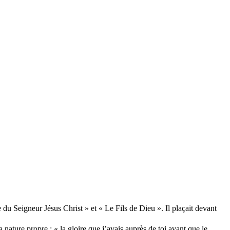
 du Seigneur Jésus Christ » et « Le Fils de Dieu ». Il plaçait devant
sa nature propre : « la gloire que j’avais auprès de toi avant que le