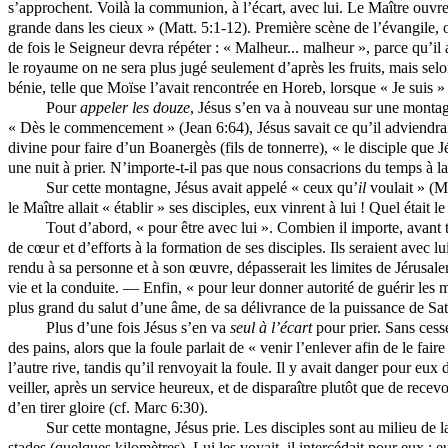
s’approchent. Voilà la communion, à l’écart, avec lui. Le Maître ouvre 
grande dans les cieux » (Matt. 5:1-12). Première scène de l’évangile, o
de fois le Seigneur devra répéter : « Malheur... malheur », parce qu’il 
le royaume on ne sera plus jugé seulement d’après les fruits, mais selon
bénie, telle que Moïse l’avait rencontrée en Horeb, lorsque « Je suis » 
Pour
appeler les douze
, Jésus s’en va à nouveau sur une montagne
« Dès le commencement » (Jean 6:64), Jésus savait ce qu’il adviendrait 
divine pour faire d’un
Boanergès
(fils de tonnerre), « le disciple que
une nuit à prier. N’importe-t-il pas que nous consacrions du temps à la
Sur cette montagne, Jésus avait appelé « ceux qu’
il
voulait » (Ma
le Maître allait « établir » ses disciples, eux vinrent à lui ! Quel était le
Tout d’abord, « pour être avec lui ». Combien il importe, avant t
de cœur et d’efforts à la formation de ses disciples. Ils seraient avec 
rendu à sa personne et à son œuvre, dépasserait les limites de Jérusalem 
vie et la conduite. — Enfin, « pour leur donner autorité de guérir les 
plus grand du salut d’une âme, de sa délivrance de la puissance de Sa
Plus d’une fois Jésus s’en va
seul à l’écart
pour prier. Sans cesse
des pains, alors que la foule parlait de « venir l’enlever afin de le faire
l’autre rive, tandis qu’il renvoyait la foule. Il y avait danger pour eu
veiller, après un service heureux, et de disparaître plutôt que de recev
d’en tirer gloire (cf. Marc 6:30).
Sur cette montagne, Jésus prie. Les disciples sont au milieu de la
stades (quelques kilomètres). Lui les voyait, il intercédait pour eux ; e