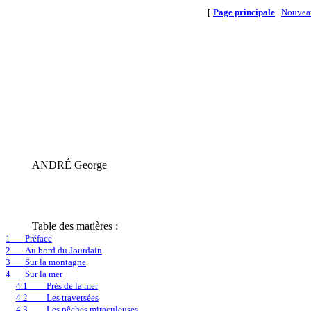
[
Page principale
|
Nouvea
ANDRÉ George
Table des matières :
1
Préface
2
Au bord du Jourdain
3
Sur la montagne
4
Sur la mer
4.1
Près de la mer
4.2
Les traversées
4.3
Les pêches miraculeuses