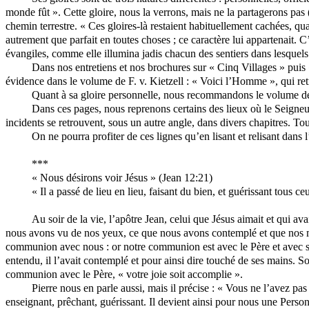
monde fût ». Cette gloire, nous la verrons, mais ne la partagerons pas (
chemin terrestre. « Ces gloires-là restaient habituellement cachées, qua
autrement que parfait en toutes choses ; ce caractère lui appartenait. C
évangiles, comme elle illumina jadis chacun des sentiers dans lesquels
Dans nos entretiens et nos brochures sur « Cinq Villages » puis 
évidence dans le volume de F. v.
Kietzell
: « Voici l’Homme », qui retr
Quant à sa gloire personnelle, nous recommandons le volume d
Dans ces pages, nous reprenons certains des lieux où le Seigneu
incidents se retrouvent, sous un autre angle, dans divers chapitres. To
On ne pourra profiter de ces lignes qu’en lisant et relisant dans
***
« Nous désirons voir Jésus » (Jean 12:21)
« Il a passé de lieu en lieu, faisant du bien, et guérissant tous c
Au soir de la vie, l’apôtre Jean, celui que Jésus aimait et qui 
nous avons vu de nos yeux, ce que nous avons contemplé et que nos ma
communion avec nous : or notre communion est avec le Père et avec son 
entendu, il l’avait contemplé et pour ainsi dire touché de ses mains. So
communion avec le Père, « votre joie soit accomplie ».
Pierre nous en parle aussi, mais il précise : « Vous ne l’avez pa
enseignant, prêchant, guérissant. Il devient ainsi pour nous une Perso