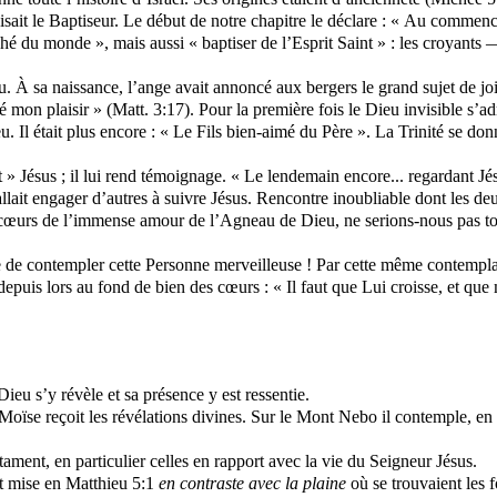
isait le Baptiseur. Le début de notre chapitre le déclare : « Au commencem
é du monde », mais aussi « baptiser de l’Esprit Saint » : les croyants — 
 À sa naissance, l’ange avait annoncé aux bergers le grand sujet de joie.
vé mon plaisir » (Matt. 3:17). Pour la première fois le Dieu invisible s’a
u. Il était plus encore : « Le Fils bien-aimé du Père ». La Trinité se do
t » Jésus ; il lui rend témoignage. « Le lendemain encore... regardant Jés
llait engager d’autres à suivre Jésus. Rencontre inoubliable dont les de
 cœurs de l’immense amour de l’Agneau de Dieu, ne serions-nous pas tou
ue de contempler cette Personne merveilleuse ! Par cette même contempla
depuis lors au fond de bien des cœurs : « Il faut que Lui croisse, et que
u s’y révèle et sa présence y est ressentie.
 Moïse reçoit les révélations divines. Sur le Mont
Nebo
il contemple, en 
ent, en particulier celles en rapport avec la vie du Seigneur Jésus.
st mise en Matthieu 5:1
en contraste avec la plaine
où se trouvaient les f