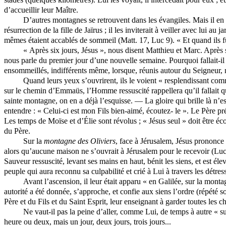
d’accueillir leur Maître.
D’autres montagnes se retrouvent dans les évangiles. Mais il en
résurrection de la fille de
Jaïrus
; il les inviterait à veiller avec lui au
mêmes étaient accablés de sommeil (Matt. 17, Luc 9). « Et quand ils fure
« Après six jours, Jésus », nous disent Matthieu et Marc. Après s
nous parle du premier jour d’une nouvelle semaine. Pourquoi fallait-il
ensommeillés, indifférents même, lorsque, réunis autour du Seigneur,
Quand leurs yeux s’ouvrirent, ils le voient « resplendissant comm
sur le chemin d’Emmaüs, l’Homme ressuscité rappellera qu’il fallait que 
sainte montagne, on en a déjà l’esquisse. — La gloire qui brille là n’es
entendre : « Celui-ci est mon Fils bien-aimé, écoutez- le ». Le Père prés
Les temps de Moïse et d’Élie sont révolus ; « Jésus seul » doit être éco
du Père.
Sur la
montagne des Oliviers
, face à Jérusalem, Jésus prononce l
alors qu’aucune maison ne s’ouvrait à Jérusalem pour le recevoir (Luc 
Sauveur ressuscité, levant ses mains en haut, bénit les siens, et est éle
peuple qui aura reconnu sa culpabilité et crié à Lui à travers les détres
Avant l’ascension, il leur était apparu « en Galilée, sur la mont
autorité a été donnée, s’approche, et confie aux siens l’ordre (répété s
Père et du Fils et du Saint Esprit, leur enseignant à garder toutes les 
Ne vaut-il pas la peine d’aller, comme Lui, de temps à autre « 
heure ou deux, mais un jour, deux jours, trois jours...