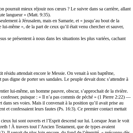
ion pourrait mieux réjouir nos cœurs ? Le suivre dans sa carrière, allant
oute langueur » (Matt. 9:35).
n seulement à Jérusalem, mais en Samarie, et « jusqu’au bout de la
 lui-même », de la part de ceux qu’il était venu chercher et sauver,
us se présentent à nous dans les situations les plus variées, cachant
tit résidu attendait encore le Messie. On venait à son baptême,
it pas digne de porter ses sandales. Le peuple devait donc s’attendre à
pentier lui-même, un homme pauvre, obscur, s’approchait de la rivière.
confesser, puisque : « Il n’a pas commis de péché » (1 Pierre 2:22) —
 dans ses voies. Mais il convenait à la position qu’il avait prise au
ient et confessaient leurs fautes (Ps. 16:3). Ce premier contact mettait
s cieux lui sont ouverts et l’Esprit descend sur lui. Lorsque Jean le voit
reth ! À travers tout l’Ancien Testament, que de types avaient
5:2). Il venait de plus loin encore, du fond de l’éternité, « préconnu dès