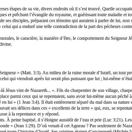
rses étapes de sa vie, divers endroits où il s’est trouvé. Quelle occupat
ogues et prêchant l’évangile du royaume, et guérissant toute maladie et t
 de ses disciples, préparant ces témoins qui auraient à parler de lui, no
elui qui a enduré une telle contradiction de la part des pécheurs contre
morales, le caractère, la manière d’être, le comportement du Seigneur Jés
divine.
eigneur » (Matt. 3:3). Au milieu de la ruine morale d’Israël, un tout pe
ui qui viendrait après lui serait plus puissant que lui ; lui-même n’éta
-là Jésus vint de Nazareth... ». Fils du charpentier de son village, char
place parmi ceux qui se repentaient, sans avoir lui-même aucun péché à 
en lui » (1 Jean 3:4). Il était entièrement séparé du mal dans sa nature et
ouvait ses délices dans ces « excellents de la terre » qui, eux, se repenta
usse à la repentance et y répond.
ants. À peine baptisé, il s’éloigne aussitôt de l’eau et prie (Luc 3:21). Le
 monde » (Jean 1:29). D’où venait-il cet Agneau ? Pas seulement de Naza
lonné toute l’histoire d’Israël. Ses origines étaient d’ancienneté (Michée 