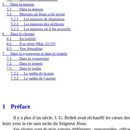
5
Dans la maison
5.1
Dans la maison
5.2
Maisons où Jésus a été invité
5.2.1
Les maisons de pharisiens
5.2.2
Les maisons des pécheurs
5.2.3
Les maisons où il fut accueilli
6
Dans le chemin
6.1
En Galilée
6.2
Il se retire (Mat. 12:15)
6.3
Vers Jérusalem
7
Dans la synagogue et dans le temple
7.1
Dans la synagogue
7.2
Dans le temple
7.3
Dans le jardin
7.3.1
Le jardin de la nuit
7.3.2
Le jardin de l’aurore
1
Préface
Il y a plus d’un siècle, J. G.
Bellett
avait réchauffé les cœurs des 
leurs yeux la vie sans tache du Seigneur Jésus.
Ses gloires sont de trois natures différentes : personnelles, offic