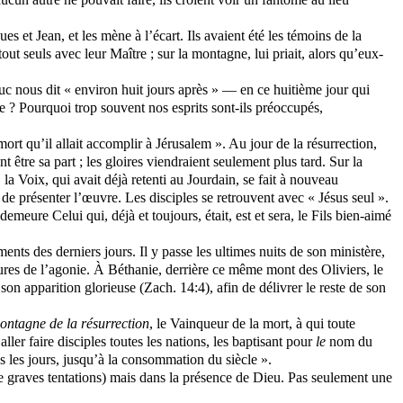
es et Jean, et les mène à l’écart. Ils avaient été les témoins de la
 tout seuls avec leur Maître ; sur la montagne, lui priait, alors qu’eux-
Luc nous dit « environ huit jours après » — en ce huitième jour qui
e ? Pourquoi trop souvent nos esprits sont-ils préoccupés,
rt qu’il allait accomplir à Jérusalem ». Au jour de la résurrection,
 être sa part ; les gloires viendraient seulement plus tard. Sur la
la Voix, qui avait déjà retenti au Jourdain, se fait à nouveau
e de présenter l’œuvre. Les disciples se retrouvent avec « Jésus seul ».
emeure Celui qui, déjà et toujours, était, est et sera, le Fils bien-aimé
ents des derniers jours. Il y passe les ultimes nuits de son ministère,
eures de l’agonie. À Béthanie, derrière ce même mont des Oliviers, le
 son apparition glorieuse (
Zach
. 14:4), afin de délivrer le reste de son
ontagne de la résurrection
, le Vainqueur de la mort, à qui toute
ller faire disciples toutes les nations, les baptisant pour
le
nom du
us les jours, jusqu’à la consommation du siècle ».
de graves tentations) mais dans la présence de Dieu. Pas seulement une