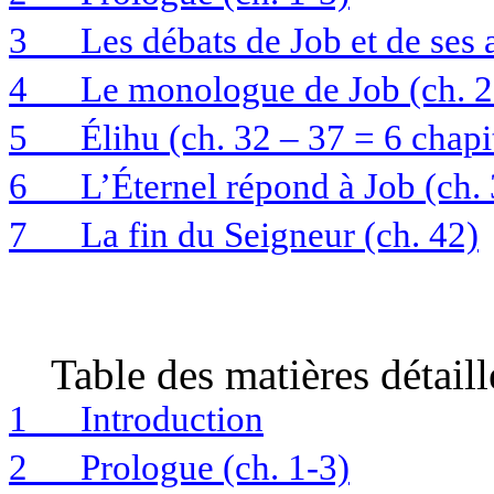
3
Les débats de Job et de ses 
4
Le monologue de Job (ch. 2
5
Élihu (ch. 32 – 37 = 6 chapi
6
L’Éternel répond à Job (ch.
7
La fin du Seigneur (ch. 42)
Table des matières détaill
1
Introduction
2
Prologue (ch. 1-3)