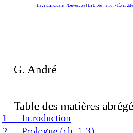
[
Page principale
|
Nouveautés
|
La Bible
|
la Foi - l'Évangile
G. André
Table des matières abrég
1
Introduction
2
Prologue (ch. 1-3)