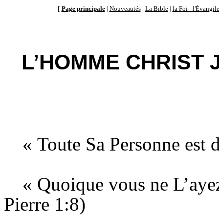
[
Page principale
|
Nouveautés
|
La Bible
|
la Foi - l'Évangil
L’HOMME CHRIST J
« Toute Sa Personne est d
« Quoique vous ne L’ayez
Pierre 1:8)