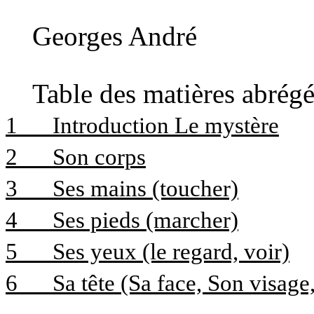
Georges André
Table des matières abrégé
1
Introduction Le mystère
2
Son corps
3
Ses mains (toucher)
4
Ses pieds (marcher)
5
Ses yeux (le regard, voir)
6
Sa tête (Sa face, Son visage, 