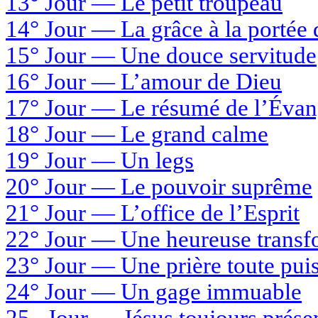
13° Jour —
Le petit troupeau
14° Jour
— La grâce à la portée 
15°
Jour — Une douce servitude
16° Jour
— L’amour de Dieu
17° Jour — Le résumé de l’Évan
18° Jour — Le grand calme
19° Jour
— Un legs
20° Jour
— Le pouvoir suprême
21° Jour
— L’office de l’Esprit
22° Jour
— Une heureuse transf
23° Jour
— Une prière toute pui
24° Jour — Un gage immuable