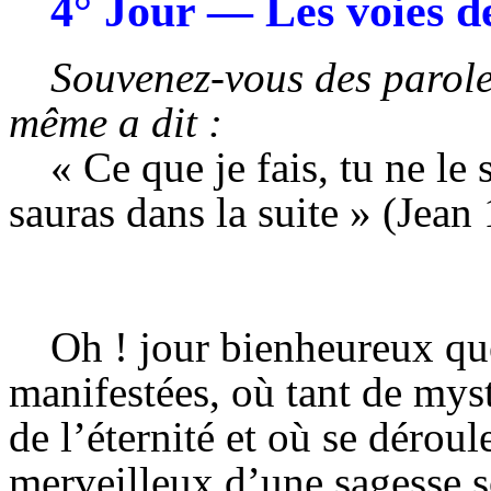
4° Jour —
Les voies d
Souvenez-vous des parole
même a dit :
« Ce que je fais, tu ne le
sauras dans la suite »
(Jean 
Oh !
jour
bienheureux que
manifestées, où tant de myst
de l’éternité et où se déroul
merveilleux d’une sagesse 