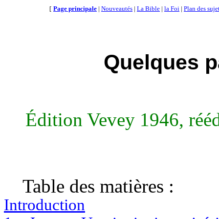
[
Page principale
|
Nouveautés
|
La Bible
|
la Foi
|
Plan des suje
Quelques p
Édition Vevey 1946, rééd
Table des matières :
Introduction