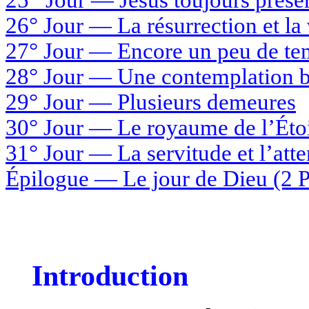
25
Jour
— Jésus toujours prése
26°
Jour —
La résurrection et la
27° Jour
— Encore un peu de te
28° Jour
— Une contemplation b
29° Jour — Plusieurs demeures
30° Jour
— Le royaume de l’Étoi
31° Jour
— La servitude et l’atte
Épilogue — Le jour de Dieu (2 P
Introduction