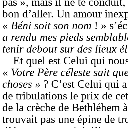
pas », mais il ne te conduit, 
bon d’aller. Un amour inexpr
«
Béni soit son nom
! »
s’éc
a rendu mes pieds semblable
tenir debout sur des lieux él
Et quel est Celui qui nous
«
Votre Père céleste sait qu
choses »
?
C’est Celui qui 
de tribulations le prix de c
de la crèche de
Bethléhem
à
trouvait pas une épine de tr