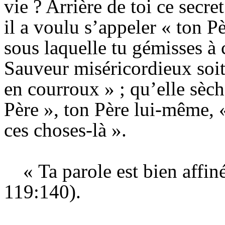
vie ? Arrière de toi ce secre
il
a voulu s’appeler « ton Pè
sous laquelle tu gémisses à 
Sauveur miséricordieux soit
en courroux » ; qu’elle sèch
Père », ton Père lui-même, «
ces choses-là ».
« Ta parole est bien affiné
119:1
40).