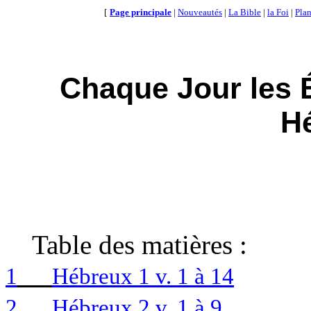
[
Page principale
|
Nouveautés
|
La Bible
|
la Foi
|
Plan
Chaque Jour les 
H
Table des matières :
1
Hébreux 1 v. 1 à 14
2
Hébreux 2 v. 1 à 9