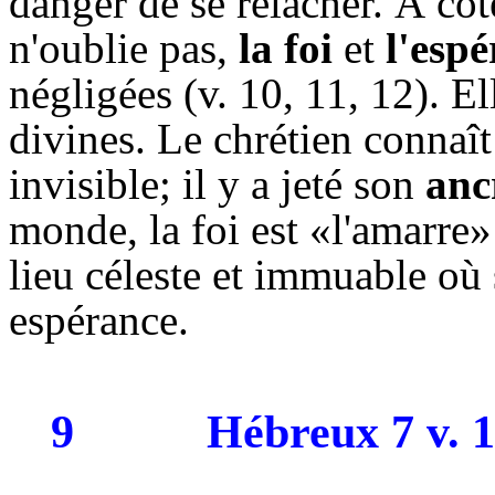
danger de se relâcher. À cô
n'oublie pas,
la foi
et
l'esp
négligées (v. 10, 11, 12). E
divines. Le chrétien connaît
invisible; il y a jeté son
anc
monde, la foi est «l'amarre»
lieu céleste et immuable où 
espérance.
9
Hébreux 7 v. 1