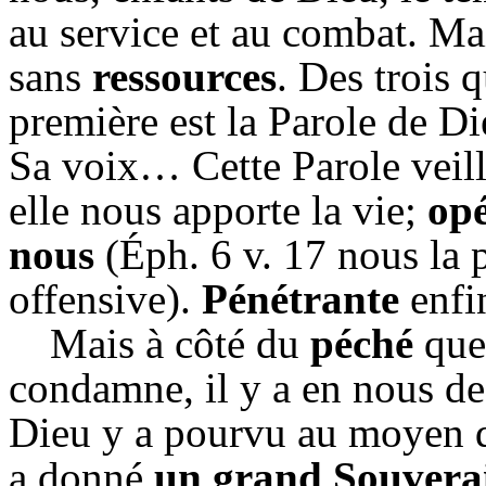
au service et au combat. Ma
sans
ressources
. Des trois 
première est la Parole de D
Sa voix… Cette Parole veille
elle nous apporte la vie;
op
nous
(Éph. 6 v. 17 nous la 
offensive).
Pénétrante
enfin
Mais à côté du
péché
que 
condamne, il y a en nous de
Dieu y a pourvu au moyen de
a donné
un grand Souverai