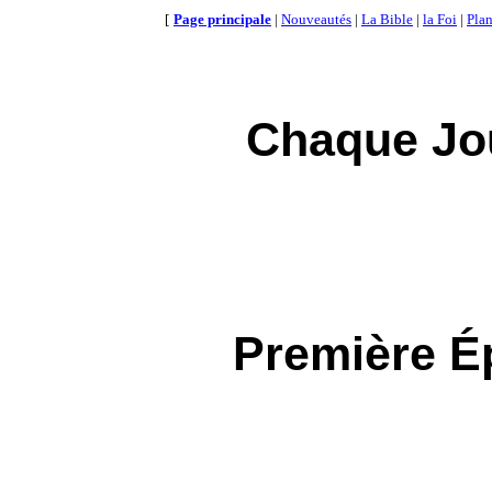
[
Page principale
|
Nouveautés
|
La Bible
|
la Foi
|
Plan
Chaque Jou
Première Ép