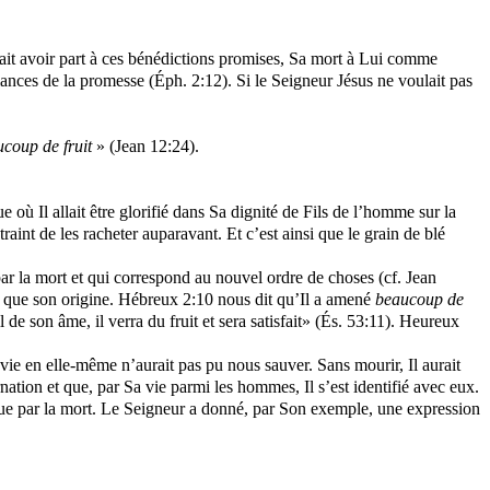
it avoir part à ces bénédictions promises, Sa mort à Lui comme
alliances de la promesse (Éph. 2:12). Si le Seigneur Jésus ne voulait pas
ucoup de fruit
» (Jean 12:24).
 où Il allait être glorifié dans Sa dignité de Fils de l’homme sur la
raint de les racheter auparavant. Et c’est ainsi que le grain de blé
r la mort et qui correspond au nouvel ordre de choses (cf. Jean
e que son origine. Hébreux 2:10 nous dit qu’Il a amené
beaucoup de
 de son âme, il verra du fruit et sera satisfait» (És. 53:11). Heureux
e en elle-même n’aurait pas pu nous sauver. Sans mourir, Il aurait
ation et que, par Sa vie parmi les hommes, Il s’est identifié avec eux.
t que par la mort. Le Seigneur a donné, par Son exemple, une expression