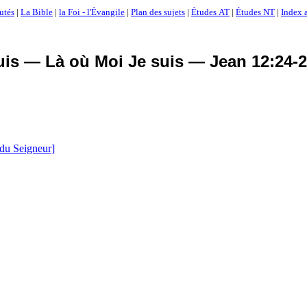
utés
|
La Bible
|
la Foi - l'Évangile
|
Plan des sujets
|
Études AT
|
Études NT
|
Index a
is — Là où Moi Je suis — Jean 12:24-2
s du Seigneur]