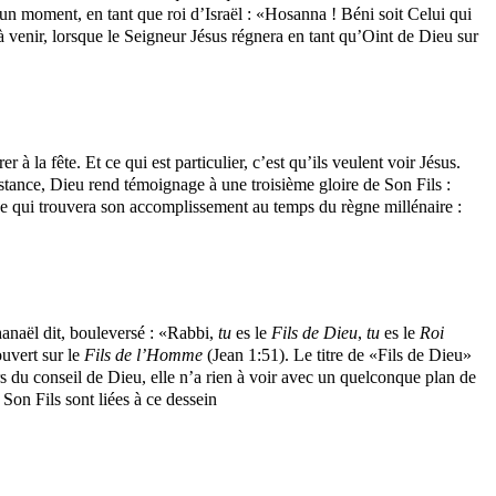
 un moment, en tant que roi d’Israël : «Hosanna ! Béni soit Celui qui
à venir, lorsque le Seigneur Jésus régnera en tant qu’Oint de Dieu sur
à la fête. Et ce qui est particulier, c’est qu’ils veulent voir Jésus.
onstance, Dieu rend témoignage à une troisième gloire de Son Fils :
 ce qui trouvera son accomplissement au temps du règne millénaire :
hanaël dit, bouleversé : «Rabbi,
tu
es le
Fils de Dieu
,
tu
es le
Roi
ouvert sur le
Fils de l’Homme
(Jean 1:51). Le titre de «Fils de Dieu»
rs du conseil de Dieu, elle n’a rien à voir avec un quelconque plan de
 Son Fils sont liées à ce dessein