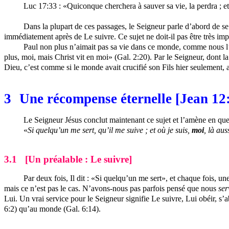
Luc 17:33 : «Quiconque cherchera à sauver sa vie, la perdra ; e
Dans la plupart de ces passages, le Seigneur parle d’abord de se 
immédiatement après de Le suivre. Ce sujet ne doit-il pas être très impo
Paul non plus n’aimait pas sa vie dans ce monde, comme nous l’ap
plus, moi, mais Christ vit en moi» (Gal. 2:20). Par le Seigneur, dont la
Dieu, c’est comme si le monde avait crucifié son Fils hier seulement, 
3
Une récompense éternelle [Jean 12
Le Seigneur Jésus conclut maintenant ce sujet et l’amène en quel
«
Si quelqu’un me sert, qu’il me suive ; et où je suis,
moi
, là aus
3.1
[Un préalable : Le suivre]
Par deux fois, Il dit : «Si quelqu’un me sert», et chaque fois,
mais ce n’est pas le cas. N’avons-nous pas parfois pensé que nous
ser
Lui. Un vrai service pour le Seigneur signifie Le suivre, Lui obéir, 
6:2) qu’au monde (Gal. 6:14).