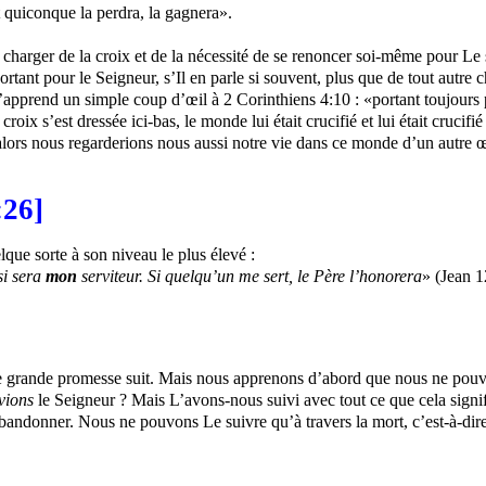
t quiconque la perdra, la gagnera».
charger de la croix et de la nécessité de se renoncer soi-même pour Le s
rtant pour le Seigneur, s’Il en parle si souvent, plus que de tout autre 
prend un simple coup d’œil à 2 Corinthiens 4:10 : «portant toujours par
 croix s’est dressée ici-bas, le monde lui était crucifié et lui était cru
alors nous regarderions nous aussi notre vie dans ce monde d’un autre œ
:26]
que sorte à son niveau le plus élevé :
si sera
mon
serviteur. Si quelqu’un me sert, le Père l’honorera
» (Jean 1
 une grande promesse suit. Mais nous apprenons d’abord que nous ne pouv
vions
le Seigneur ? Mais L’avons-nous suivi avec tout ce que cela signifie
s’abandonner. Nous ne pouvons Le suivre qu’à travers la mort, c’est-à-d