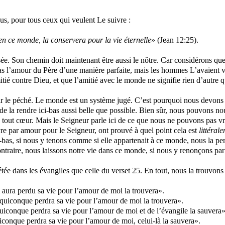
us, pour tous ceux qui veulent Le suivre :
e en ce monde, la conservera pour la vie éternelle
» (Jean 12:25).
sée. Son chemin doit maintenant être aussi le nôtre. Car considérons qu
-bas l’amour du Père d’une manière parfaite, mais les hommes L’avaient vu 
ié contre Dieu, et que l’amitié avec le monde ne signifie rien d’autre q
 par le péché. Le monde est un système jugé. C’est pourquoi nous devons
 de la rendre ici-bas aussi belle que possible. Bien sûr, nous pouvons n
 tout cœur. Mais le Seigneur parle ici de ce que nous ne pouvons pas v
tyre par amour pour le Seigneur, ont prouvé à quel point cela est
littéral
-bas, si nous y tenons comme si elle appartenait à ce monde, nous la perd
u contraire, nous laissons notre vie dans ce monde, si nous y renonçons
tée dans les évangiles que celle du verset 25. En tout, nous la trouvons 
ui aura perdu sa vie pour l’amour de moi la trouvera».
 quiconque perdra sa vie pour l’amour de moi la trouvera».
uiconque perdra sa vie pour l’amour de moi et de l’évangile la sauvera»
iconque perdra sa vie pour l’amour de moi, celui-là la sauvera».