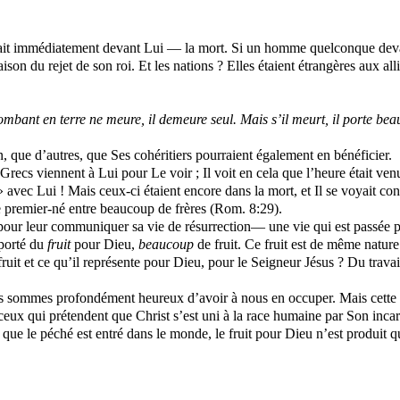
uvait immédiatement devant Lui — la mort. Si un homme quelconque deva
 raison du rejet de son roi. Et les nations ? Elles étaient étrangères aux 
 tombant en terre ne meure, il demeure seul. Mais s’il meurt, il porte bea
n, que d’autres, que Ses cohéritiers pourraient également en bénéficier.
recs viennent à Lui pour Le voir ; Il voit en cela que l’heure était venue
 avec Lui ! Mais ceux-ci étaient encore dans la mort, et Il se voyait cont
le premier-né entre beaucoup de frères (Rom. 8:29).
pour leur communiquer sa vie de résurrection— une vie qui est passée pa
 porté du
fruit
pour Dieu,
beaucoup
de fruit. Ce fruit est de même natur
ruit et ce qu’il représente pour Dieu, pour le Seigneur Jésus ? Du travail
us sommes profondément heureux d’avoir à nous en occuper. Mais cette vi
eux qui prétendent que Christ s’est uni à la race humaine par Son incarn
ce que le péché est entré dans le monde, le fruit pour Dieu n’est produi