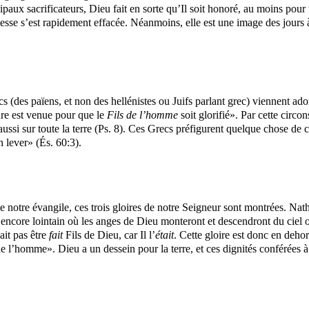
paux sacrificateurs, Dieu fait en sorte qu’Il soit honoré, au moins pour
lesse s’est rapidement effacée. Néanmoins, elle est une image des jours 
 (des païens, et non des hellénistes ou Juifs parlant grec) viennent adorer 
ure est venue pour que le
Fils de l’homme
soit glorifié». Par cette circ
ussi sur toute la terre (Ps. 8). Ces Grecs préfigurent quelque chose de
n lever» (És. 60:3).
de notre évangile, ces trois gloires de notre Seigneur sont montrées. Nat
 encore lointain où les anges de Dieu monteront et descendront du ciel 
ait pas être
fait
Fils de Dieu, car Il l’
était
. Cette gloire est donc en deho
de l’homme». Dieu a un dessein pour la terre, et ces dignités conférées à