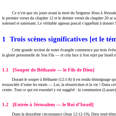
Ce n’est que six jours avant la mort du Seigneur Jésus à Jérusale
le premier verset du chapitre 12 et le dernier verset du chapitre 20 se s
solennel et saisissant. Le véritable agneau pascal s’apprêtait à donne
1
Trois scènes significatives [et le t
Cette grande section de notre évangile commence par trois événem
la gloire personnelle de Son Fils — et cela face à Son rejet par Israël 
1.1
[Souper de Béthanie — le Fils de Dieu]
Durant le souper à Béthanie (12:1-8) il est rendu témoignage qu
ressuscitée d’entre les morts — Lui, la résurrection et la vie ! Dans 
centre. Tout ce qui est essentiel y est suggéré : la communion (Lazare),
1.2
[Entrée à Jérusalem — le Roi d’Israël]
Dans la deuxième circonstance (Jean 12:12-19), Dieu rend témoig