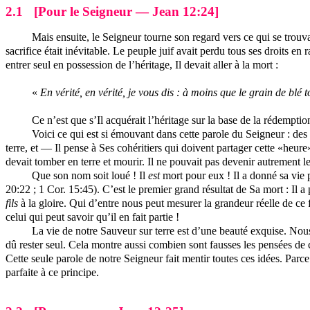
2.1
[Pour le Seigneur — Jean 12:24]
Mais ensuite, le Seigneur tourne son regard vers ce qui se tro
sacrifice était inévitable. Le peuple juif avait perdu tous ses droits en
entrer seul en possession de l’héritage, Il devait aller à la mort :
«
En vérité, en vérité, je vous dis : à moins que le grain de blé
Ce n’est que s’Il acquérait l’héritage sur la base de la rédemptio
Voici ce qui est si émouvant dans cette parole du Seigneur : des G
terre, et — Il pense à Ses cohéritiers qui doivent partager cette «heure»
devait tomber en terre et mourir. Il ne pouvait pas devenir autrement 
Que son nom soit loué ! Il
est
mort pour eux ! Il a donné sa vie 
20:22 ; 1 Cor. 15:45). C’est le premier grand résultat de Sa mort : Il a
fils
à la gloire. Qui d’entre nous peut mesurer la grandeur réelle de ce f
celui qui peut savoir qu’il en fait partie !
La vie de notre Sauveur sur terre est d’une beauté exquise. No
dû rester seul. Cela montre aussi combien sont fausses les pensées de c
Cette seule parole de notre Seigneur fait mentir toutes ces idées. Par
parfaite à ce principe.