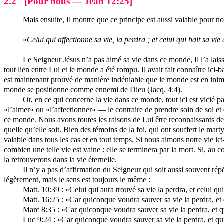
2.2
[Pour nous — Jean 12:25]
Mais ensuite, Il montre que ce principe est aussi valable pour no
«
Celui qui affectionne sa vie, la perdra ; et celui qui hait sa vi
Le Seigneur Jésus n’a pas aimé sa vie dans ce monde, Il l’a lais
tout lien entre Lui et le monde a été rompu. Il avait fait connaître ici
est maintenant prouvé de manière indéniable que le monde est en inimit
monde se positionne comme ennemi de Dieu (Jacq. 4:4).
Or, en ce qui concerne la vie dans ce monde, tout ici est vicié
«l’aimer» ou «l’affectionner» — le contraire de prendre soin de soi et
ce monde. Nous avons toutes les raisons de Lui être reconnaissants de
quelle qu’elle soit. Bien des témoins de la foi, qui ont souffert le mar
valable dans tous les cas et en tout temps. Si nous aimons notre vie ici
combien une telle vie est vaine : elle se terminera par la mort. Si, a
la retrouverons dans la vie éternelle.
Il n’y a pas d’affirmation du Seigneur qui soit aussi souvent répé
légèrement, mais le sens est toujours le même :
Matt. 10:39 : «Celui qui aura trouvé sa vie la perdra, et celui q
Matt. 16:25 : «Car quiconque voudra sauver sa vie la perdra, et
Marc 8:35 : «Car quiconque voudra sauver sa vie la perdra, et q
Luc 9:24 : «Car quiconque voudra sauver sa vie la perdra, et qu