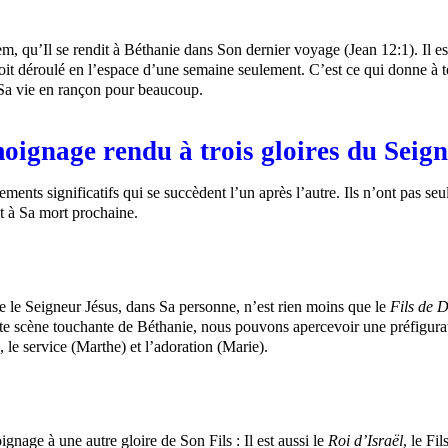
m, qu’Il se rendit à Béthanie dans Son dernier voyage (Jean 12:1). Il es
oit déroulé en l’espace d’une semaine seulement. C’est ce qui donne à tout
r Sa vie en rançon pour beaucoup.
émoignage rendu à trois gloires du Seig
ents significatifs qui se succèdent l’un après l’autre. Ils n’ont pas s
et à Sa mort prochaine.
e le Seigneur Jésus, dans Sa personne, n’est rien moins que le
Fils de 
cette scène touchante de Béthanie, nous pouvons apercevoir une préfigur
 le service (Marthe) et l’adoration (Marie).
nage à une autre gloire de Son Fils : Il est aussi le
Roi d’Israël
, le Fi