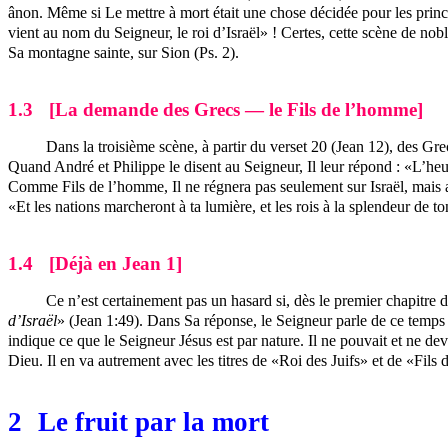
ânon. Même si Le mettre à mort était une chose décidée pour les princi
vient au nom du Seigneur, le roi d’Israël» ! Certes, cette scène de nob
Sa montagne sainte, sur Sion (Ps. 2).
1.3
[La demande des Grecs — le Fils de l’homme]
Dans la troisième scène, à partir du verset 20 (Jean 12), des Grecs
Quand André et Philippe le disent au Seigneur, Il leur répond : «L’he
Comme Fils de l’homme, Il ne régnera pas seulement sur Israël, mais a
«Et les nations marcheront à ta lumière, et les rois à la splendeur de to
1.4
[Déjà en Jean 1]
Ce n’est certainement pas un hasard si, dès le premier chapitre 
d’Israël
» (Jean 1:49). Dans Sa réponse, le Seigneur parle de ce temps
indique ce que le Seigneur Jésus est par nature. Il ne pouvait et ne dev
Dieu. Il en va autrement avec les titres de «Roi des Juifs» et de «Fils 
2
Le fruit par la mort