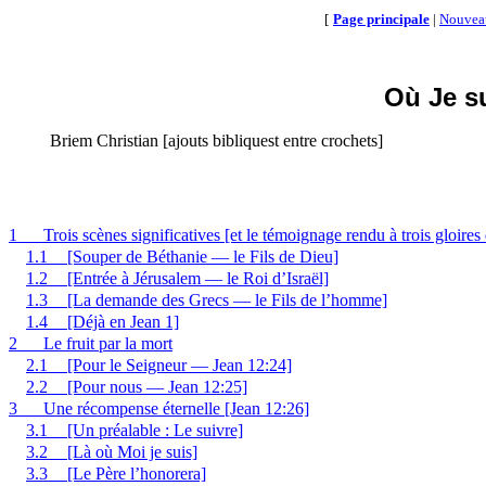
[
Page principale
|
Nouvea
Où Je su
Briem Christian [ajouts bibliquest entre crochets]
1
Trois scènes significatives [et le témoignage rendu à trois gloire
1.1
[Souper de Béthanie — le Fils de Dieu]
1.2
[Entrée à Jérusalem — le Roi d’Israël]
1.3
[La demande des Grecs — le Fils de l’homme]
1.4
[Déjà en Jean 1]
2
Le fruit par la mort
2.1
[Pour le Seigneur — Jean 12:24]
2.2
[Pour nous — Jean 12:25]
3
Une récompense éternelle [Jean 12:26]
3.1
[Un préalable : Le suivre]
3.2
[Là où Moi je suis]
3.3
[Le Père l’honorera]